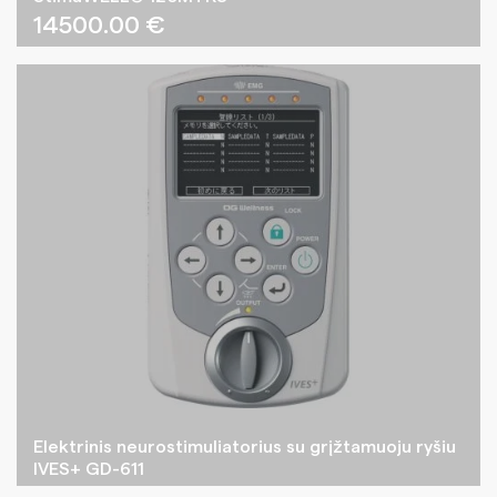
14500.00
€
Elektrinis neurostimuliatorius su grįžtamuoju ryšiu
IVES+ GD-611