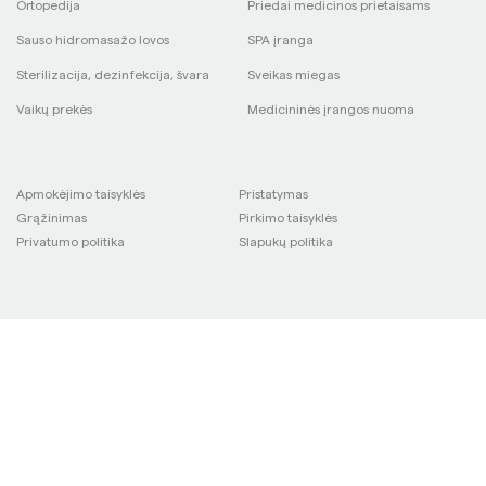
Ortopedija
Priedai medicinos prietaisams
Sauso hidromasažo lovos
SPA įranga
Sterilizacija, dezinfekcija, švara
Sveikas miegas
Vaikų prekės
Medicininės įrangos nuoma
Apmokėjimo taisyklės
Pristatymas
Grąžinimas
Pirkimo taisyklės
Privatumo politika
Slapukų politika