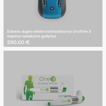
Dubens dugno elektrostimuliatorius UroStim 2
šlapimo nelaikymo gydymui
290.00
€