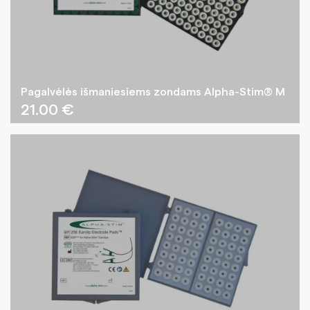
Pagalvėlės išmaniesiems zondams Alpha-Stim® M
21.00
€