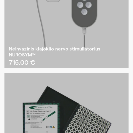
Neinvazinis klajoklio nervo stimuliatorius
NUROSYM™
715.00
€