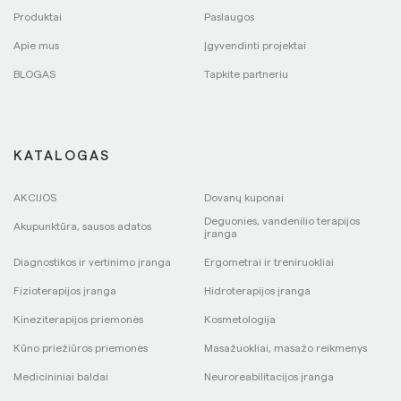
Produktai
Paslaugos
Apie mus
Įgyvendinti projektai
BLOGAS
Tapkite partneriu
KATALOGAS
AKCIJOS
Dovanų kuponai
Deguonies, vandenilio terapijos
Akupunktūra, sausos adatos
įranga
Diagnostikos ir vertinimo įranga
Ergometrai ir treniruokliai
Fizioterapijos įranga
Hidroterapijos įranga
Kineziterapijos priemonės
Kosmetologija
Kūno priežiūros priemonės
Masažuokliai, masažo reikmenys
Medicininiai baldai
Neuroreabilitacijos įranga