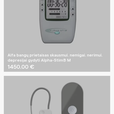
Alfa bangų prietaisas skausmui. nemigai. nerimui.
depresijai gydyti Alpha-Stim® M
1450.00
€