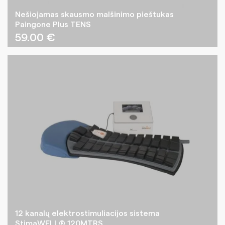
Nešiojamas skausmo malšinimo pieštukas
Paingone Plus TENS
59.00
€
12 kanalų elektrostimuliacijos sistema
StimaWELL® 120MTRS