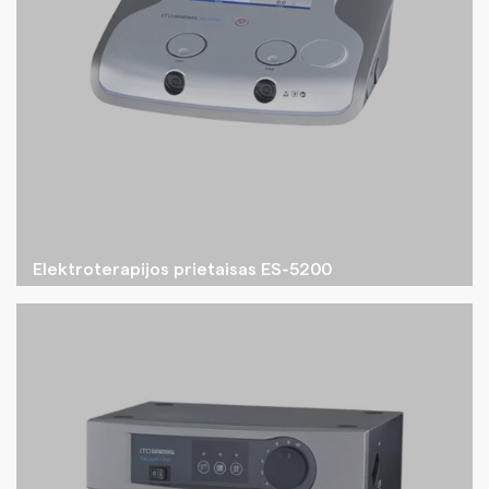
Elektroterapijos prietaisas ES-5200