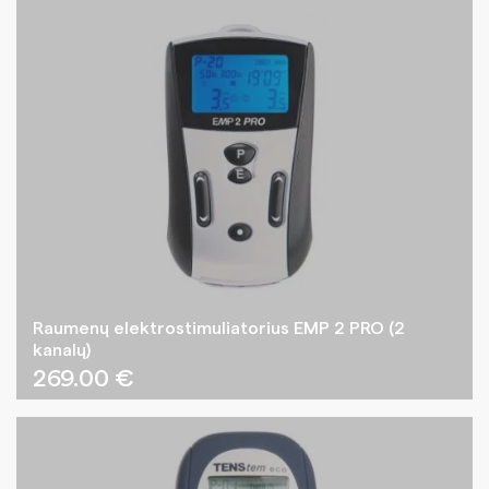
Raumenų elektrostimuliatorius EMP 2 PRO (2
kanalų)
269.00
€