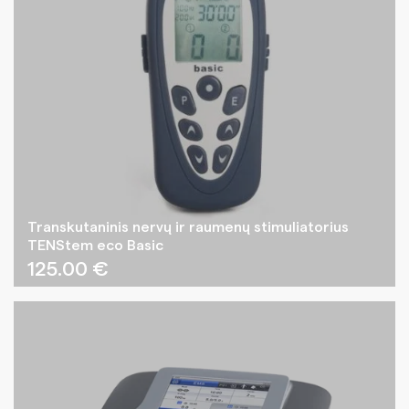
Transkutaninis nervų ir raumenų stimuliatorius
TENStem eco Basic
125.00
€