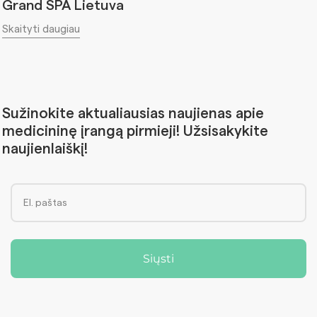
Grand SPA Lietuva
Skaityti daugiau
Sužinokite aktualiausias naujienas apie
medicininę įrangą pirmieji! Užsisakykite
naujienlaiškį!
Siųsti