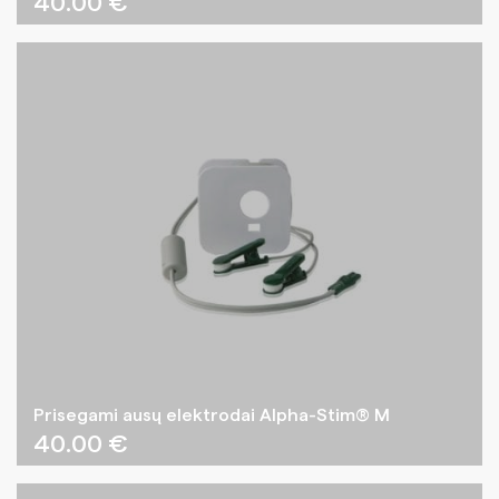
40.00
€
Prisegami ausų elektrodai Alpha-Stim® M
40.00
€