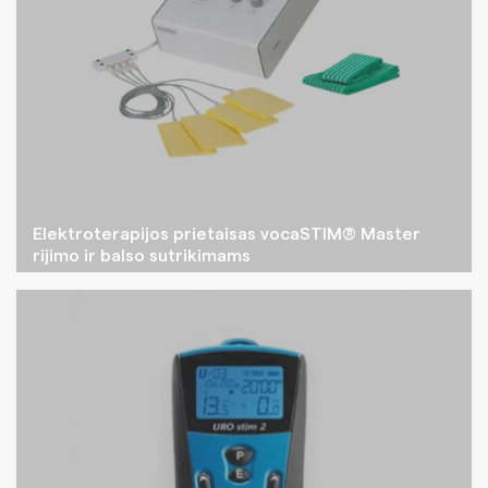
Elektroterapijos prietaisas vocaSTIM® Master
rijimo ir balso sutrikimams