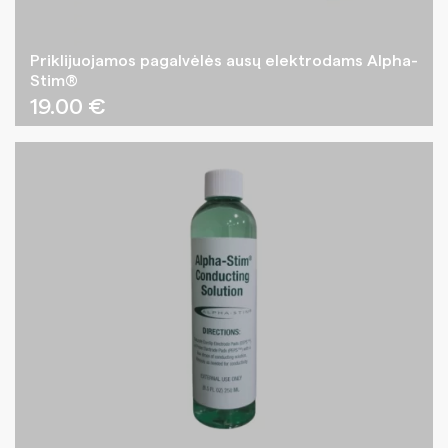
Priklijuojamos pagalvėlės ausų elektrodams Alpha-
Stim®
19.00
€