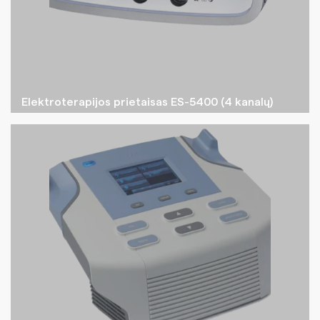
Elektroterapijos prietaisas ES-5400 (4 kanalų)