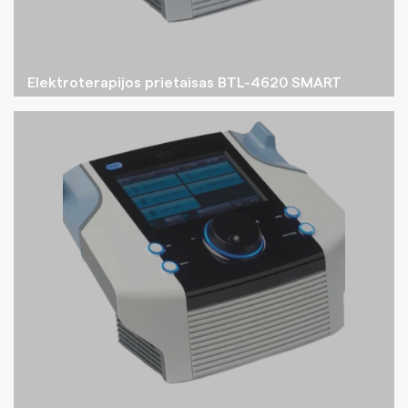
Elektroterapijos prietaisas BTL-4620 SMART