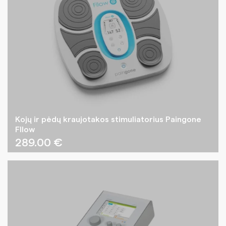
Kojų ir pėdų kraujotakos stimuliatorius Paingone
Fllow
289.00
€