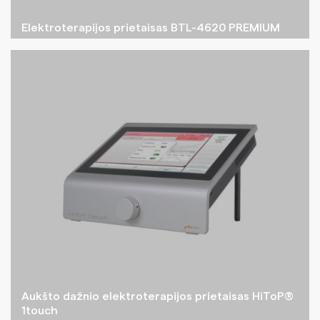
Elektroterapijos prietaisas BTL-4620 PREMIUM
Aukšto dažnio elektroterapijos prietaisas HiToP®
1touch