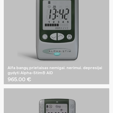
Alfa bangų prietaisas nemigai. nerimui. depresijai
gydyti Alpha-Stim® AID
965.00
€