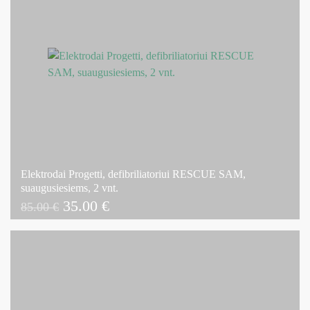
Elektrodai Progetti, defibriliatoriui RESCUE SAM,
suaugusiesiems, 2 vnt.
Original
Current
35.00
€
85.00
€
price
price
was:
is:
85.00 €.
35.00 €.