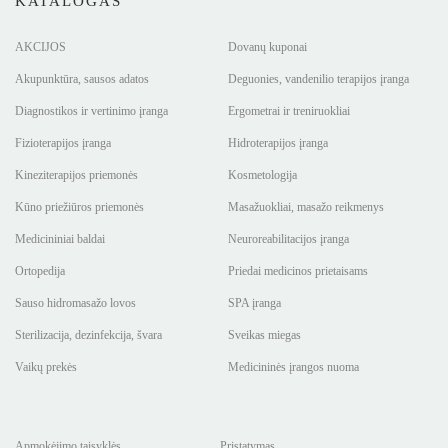
KATALOGAS
AKCIJOS
Dovanų kuponai
Akupunktūra, sausos adatos
Deguonies, vandenilio terapijos įranga
Diagnostikos ir vertinimo įranga
Ergometrai ir treniruokliai
Fizioterapijos įranga
Hidroterapijos įranga
Kineziterapijos priemonės
Kosmetologija
Kūno priežiūros priemonės
Masažuokliai, masažo reikmenys
Medicininiai baldai
Neuroreabilitacijos įranga
Ortopedija
Priedai medicinos prietaisams
Sauso hidromasažo lovos
SPA įranga
Sterilizacija, dezinfekcija, švara
Sveikas miegas
Vaikų prekės
Medicininės įrangos nuoma
Apmokėjimo taisyklės
Pristatymas