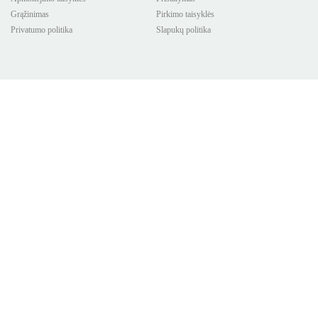
Grąžinimas
Pirkimo taisyklės
Privatumo politika
Slapukų politika