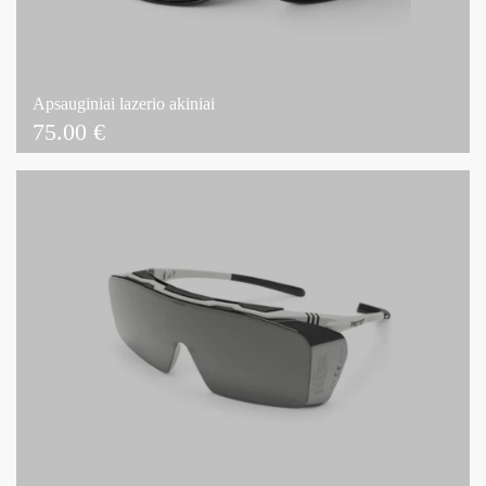
Apsauginiai lazerio akiniai
75.00
€