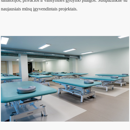
sanatorijos, privačios ir valstybinės gydymo įstaigos. Susipažinkite su
naujausiais mūsų įgyvendintais projektais.