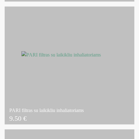
PARI filtras su laikikliu inhaliatoriams
9.50
€