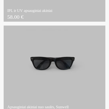
IPL ir UV apsauginiai akiniai
58.00
€
Apsauginiai akiniai nuo saulės, Sunwell