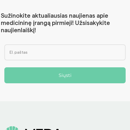
Sužinokite aktualiausias naujienas apie
medicininę įrangą pirmieji! Užsisakykite
naujienlaiškį!
Siųsti