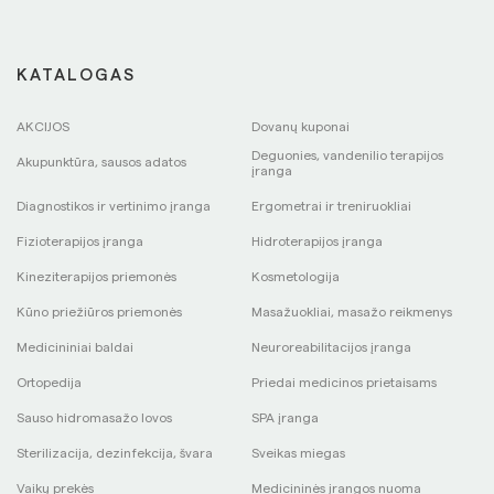
KATALOGAS
AKCIJOS
Dovanų kuponai
Deguonies, vandenilio terapijos
Akupunktūra, sausos adatos
įranga
Diagnostikos ir vertinimo įranga
Ergometrai ir treniruokliai
Fizioterapijos įranga
Hidroterapijos įranga
Kineziterapijos priemonės
Kosmetologija
Kūno priežiūros priemonės
Masažuokliai, masažo reikmenys
Medicininiai baldai
Neuroreabilitacijos įranga
Ortopedija
Priedai medicinos prietaisams
Sauso hidromasažo lovos
SPA įranga
Sterilizacija, dezinfekcija, švara
Sveikas miegas
Vaikų prekės
Medicininės įrangos nuoma