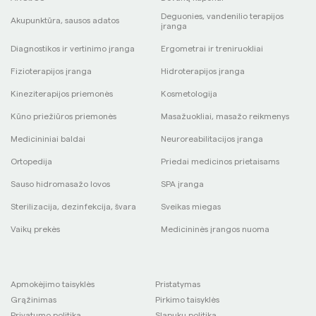
Deguonies, vandenilio terapijos
Akupunktūra, sausos adatos
įranga
Diagnostikos ir vertinimo įranga
Ergometrai ir treniruokliai
Fizioterapijos įranga
Hidroterapijos įranga
Kineziterapijos priemonės
Kosmetologija
Kūno priežiūros priemonės
Masažuokliai, masažo reikmenys
Medicininiai baldai
Neuroreabilitacijos įranga
Ortopedija
Priedai medicinos prietaisams
Sauso hidromasažo lovos
SPA įranga
Sterilizacija, dezinfekcija, švara
Sveikas miegas
Vaikų prekės
Medicininės įrangos nuoma
Apmokėjimo taisyklės
Pristatymas
Grąžinimas
Pirkimo taisyklės
Privatumo politika
Slapukų politika