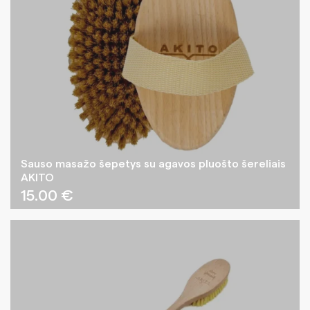
Sauso masažo šepetys su agavos pluošto šereliais
AKITO
15.00
€