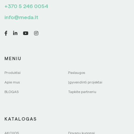
+370 5 246 0054
info@meda.lt
MENIU
Produktai
Paslaugos
Apie mus
Įgyvendinti projektai
BLOGAS
Tapkite partneriu
KATALOGAS
AKCIJOS
Dovanų kuponai