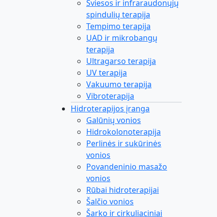
Šviesos ir infraraudonųjų
spindulių terapija
Tempimo terapija
UAD ir mikrobangų
terapija
Ultragarso terapija
UV terapija
Vakuumo terapija
Vibroterapija
Hidroterapijos įranga
Galūnių vonios
Hidrokolonoterapija
Perlinės ir sukūrinės
vonios
Povandeninio masažo
vonios
Rūbai hidroterapijai
Šalčio vonios
Šarko ir cirkuliaciniai