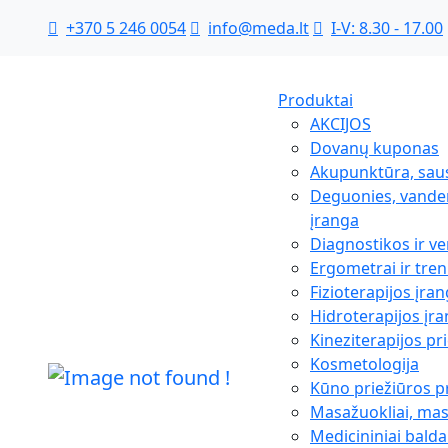
+370 5 246 0054
info@meda.lt
I-V: 8.30 - 17.00
Produktai
AKCIJOS
Dovanų kuponas
Akupunktūra, sau
Deguonies, vanden
įranga
Diagnostikos ir ve
Ergometrai ir tren
Fizioterapijos įra
Hidroterapijos įr
Kineziterapijos p
Kosmetologija
Kūno priežiūros 
Masažuokliai, ma
Medicininiai balda