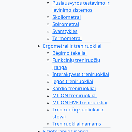
Pusiausvyros testavimo ir
lavinimo sistemos
Skoliometrai
Spirometrai
Svarstyklės
Termometrai
Ergometrai ir treniruokliai
Bėgimo takeliai
Funkcinių treniruočių
įranga
Interaktyvūs treniruokliai
Jėgos treniruokliai
Kardio treniruokliai
MILON treniruokliai
MILON FIVE treniruokliai
Treniruočių suoliukai ir
stovai
Treniruokliai namams
Fizioterapijos įranga