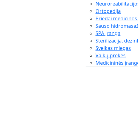
Neuroreabilitacijo
Ortopedija
Priedai medicinos
Sauso hidromasaž
SPA įranga
Sterilizacija, dezin
Sveikas miegas
Vaikų prekės
Medicininės įran