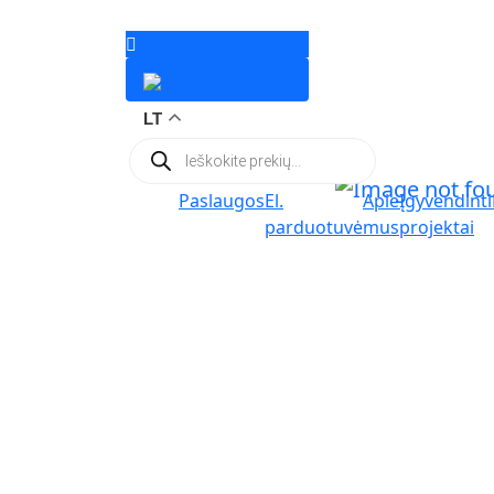
LT
Products
search
Paslaugos
El.
Apie
Įgyvendinti
parduotuvė
mus
projektai