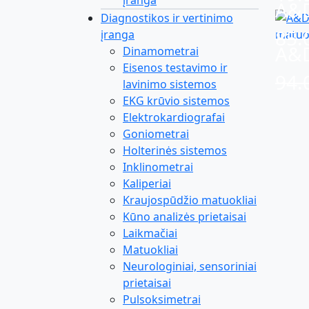
įranga
A&D
Diagnostikos ir vertinimo
85.
įranga
A&D
Dinamometrai
Eisenos testavimo ir
94.
lavinimo sistemos
EKG krūvio sistemos
Elektrokardiografai
Goniometrai
Holterinės sistemos
Inklinometrai
Kaliperiai
Kraujospūdžio matuokliai
Kūno analizės prietaisai
Laikmačiai
Matuokliai
Neurologiniai, sensoriniai
prietaisai
Pulsoksimetrai