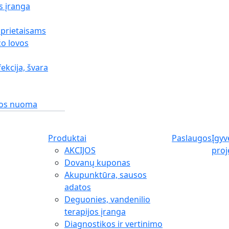
s įranga
 prietaisams
o lovos
fekcija, švara
gos nuoma
Produktai
Paslaugos
Įgyv
AKCIJOS
proj
Dovanų kuponas
Akupunktūra, sausos
adatos
Deguonies, vandenilio
terapijos įranga
Diagnostikos ir vertinimo