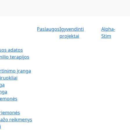
Paslaugos
Įgyvendinti
Alpha-
projektai
Stim
sos adatos
ilio terapijos
rtinimo įranga
iruokliai
nga
anga
riemonės
priemonės
sažo reikmenys
i