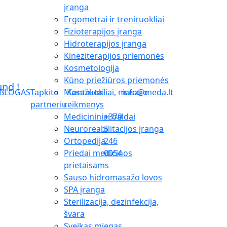
įranga
Ergometrai ir treniruokliai
Fizioterapijos įranga
Hidroterapijos įranga
Kineziterapijos priemonės
Kosmetologija
Kūno priežiūros priemonės
Masažuokliai, masažo
BLOGAS
Tapkite
Kontaktai
info@meda.lt
reikmenys
partneriu
Medicininiai baldai
+370
Neuroreabilitacijos įranga
5
Ortopedija
246
Priedai medicinos
0054
prietaisams
Sauso hidromasažo lovos
SPA įranga
Sterilizacija, dezinfekcija,
švara
Sveikas miegas