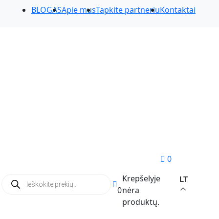
BLOGAS
Apie mus
Tapkite partneriu
Kontaktai
0
Products
Krepšelyje
LT
search
0
nėra
produktų.