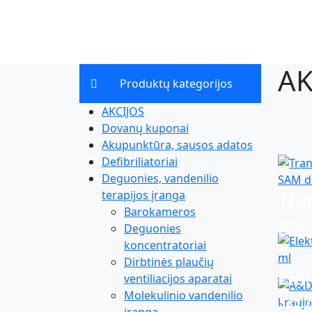
AK
Produktų kategorijos
AKCIJOS
Dovanų kuponai
Akupunktūra, sausos adatos
Defibriliatoriai
Deguonies, vandenilio
Tra
terapijos įranga
Barokameros
89.
Deguonies
koncentratoriai
Dirbtinės plaučių
Ele
ventiliacijos aparatai
Molekulinio vandenilio
19.