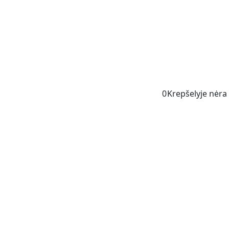
0
Krepšelyje nėra