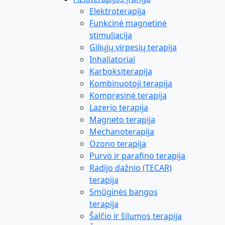
Elektroterapija
Funkcinė magnetinė
stimuliacija
Giliųjų virpesių terapija
Inhaliatoriai
Karboksiterapija
Kombinuotoji terapija
Kompresinė terapija
Lazerio terapija
Magneto terapija
Mechanoterapija
Ozono terapija
Purvo ir parafino terapija
Radijo dažnio (TECAR)
terapija
Smūginės bangos
terapija
Šalčio ir šilumos terapija