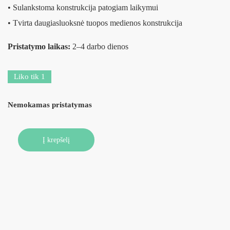
• Sulankstoma konstrukcija patogiam laikymui
• Tvirta daugiasluoksnė tuopos medienos konstrukcija
Pristatymo laikas:
2–4 darbo dienos
Liko tik 1
Nemokamas pristatymas
Į krepšelį