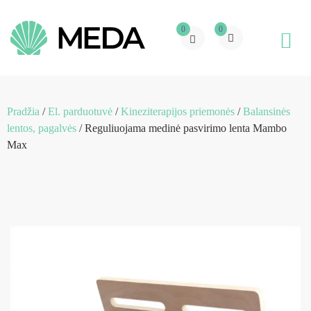
0
0
Pradžia
/
El. parduotuvė
/
Kineziterapijos priemonės
/
Balansinės
lentos, pagalvės
/ Reguliuojama medinė pasvirimo lenta Mambo
Max