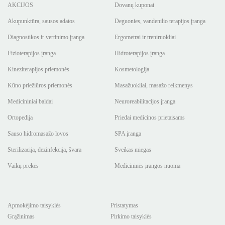
AKCIJOS
Dovanų kuponai
Akupunktūra, sausos adatos
Deguonies, vandenilio terapijos įranga
Diagnostikos ir vertinimo įranga
Ergometrai ir treniruokliai
Fizioterapijos įranga
Hidroterapijos įranga
Kineziterapijos priemonės
Kosmetologija
Kūno priežiūros priemonės
Masažuokliai, masažo reikmenys
Medicininiai baldai
Neuroreabilitacijos įranga
Ortopedija
Priedai medicinos prietaisams
Sauso hidromasažo lovos
SPA įranga
Sterilizacija, dezinfekcija, švara
Sveikas miegas
Vaikų prekės
Medicininės įrangos nuoma
Apmokėjimo taisyklės
Pristatymas
Grąžinimas
Pirkimo taisyklės