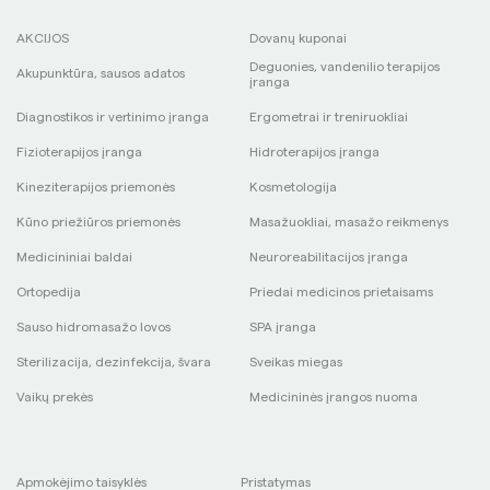
AKCIJOS
Dovanų kuponai
Deguonies, vandenilio terapijos
Akupunktūra, sausos adatos
įranga
Diagnostikos ir vertinimo įranga
Ergometrai ir treniruokliai
Fizioterapijos įranga
Hidroterapijos įranga
Kineziterapijos priemonės
Kosmetologija
Kūno priežiūros priemonės
Masažuokliai, masažo reikmenys
Medicininiai baldai
Neuroreabilitacijos įranga
Ortopedija
Priedai medicinos prietaisams
Sauso hidromasažo lovos
SPA įranga
Sterilizacija, dezinfekcija, švara
Sveikas miegas
Vaikų prekės
Medicininės įrangos nuoma
Apmokėjimo taisyklės
Pristatymas