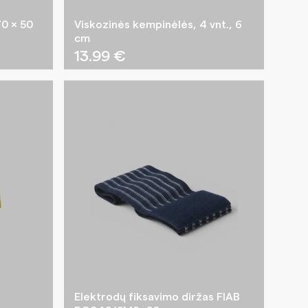
70 × 50
Viskozinės kempinėlės, 4 vnt., 6
cm
13.99
€
Elektrodų fiksavimo diržas FIAB