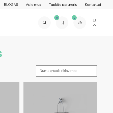
BLOGAS
Apie mus
Tapkite partneriu
Kontaktai
0
0
LT
s