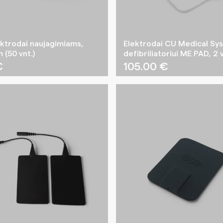
ktrodai naujagimiams,
Elektrodai CU Medical Sy
(50 vnt.)
defibriliatoriui ME PAD, 2 
€
105.00
€