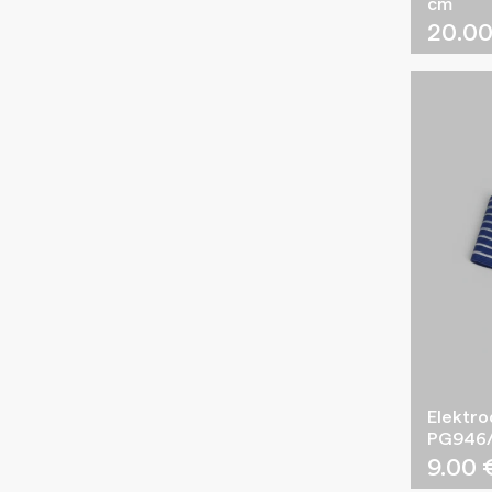
cm
20.0
Elektro
PG946/
9.00