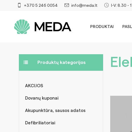
+370 5 246 0054
info@meda.lt
I-V: 8.30 - 
PRODUKTAI
PAS
Ele
Produktų kategorijos
AKCIJOS
Dovanų kuponai
Akupunktūra, sausos adatos
Defibriliatoriai