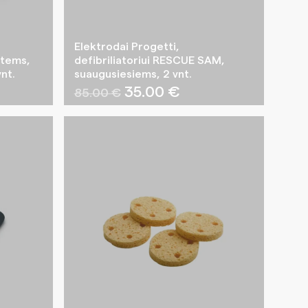
Elektrodai Progetti,
stems,
defibriliatoriui RESCUE SAM,
vnt.
suaugusiesiems, 2 vnt.
Original
Current
35.00
€
85.00
€
price
price
was:
is:
85.00 €.
35.00 €.