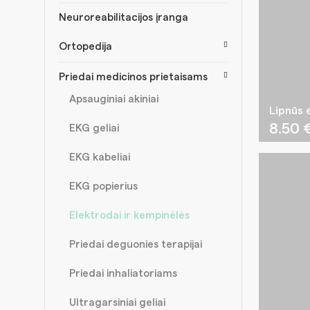
Neuroreabilitacijos įranga
Ortopedija
Priedai medicinos prietaisams
Apsauginiai akiniai
Lipnūs 
8.50
EKG geliai
EKG kabeliai
EKG popierius
Elektrodai ir kempinėlės
Priedai deguonies terapijai
Priedai inhaliatoriams
Ultragarsiniai geliai