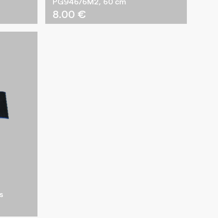
PG946/6M2, 60 cm
8.00
€
s