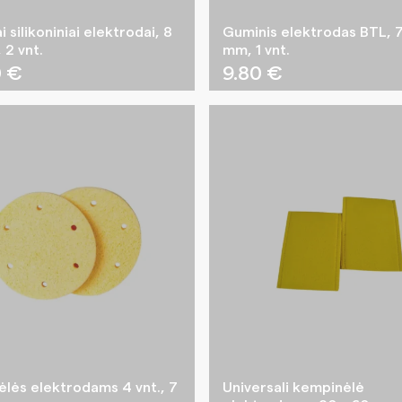
 silikoniniai elektrodai, 8
Guminis elektrodas BTL, 
 2 vnt.
mm, 1 vnt.
0
€
9.80
€
lės elektrodams 4 vnt., 7
Universali kempinėlė