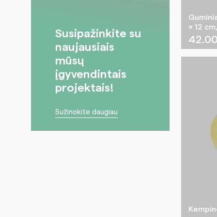
Guminiai
× 12 cm,
Susipažinkite su
42.0
naujausiais
mūsų
įgyvendintais
projektais!
Sužinokite daugiau
Kempinė