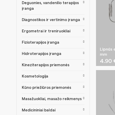
Deguonies, vandenilio terapijos
įranga
Diagnostikos ir vertinimo įranga
Ergometrai ir treniruokliai
Fizioterapijos įranga
Lipnūs 
Hidroterapijos įranga
mm
4.90
Kineziterapijos priemonės
Kosmetologija
Kūno priežiūros priemonės
Masažuokliai, masažo reikmenys
Medicininiai baldai