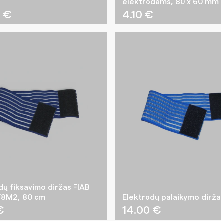
elektrodams, 80 x 60 mm
0
€
4.10
€
dų fiksavimo diržas FIAB
8M2, 80 cm
Elektrodų palaikymo dirža
€
14.00
€