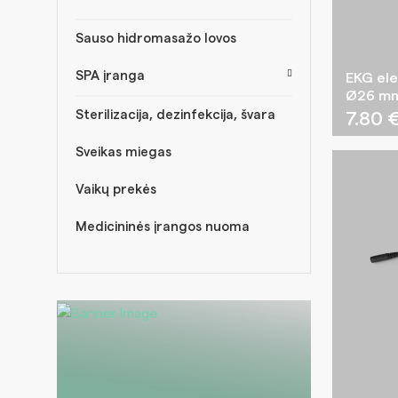
Sauso hidromasažo lovos
SPA įranga
EKG ele
Ø26 mm 
Sterilizacija, dezinfekcija, švara
7.80
Sveikas miegas
Vaikų prekės
Medicininės įrangos nuoma