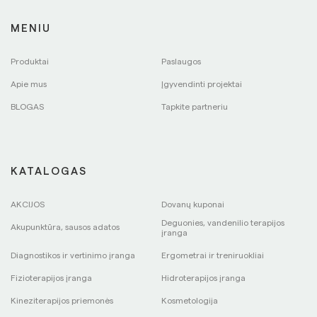
MENIU
Produktai
Paslaugos
Apie mus
Įgyvendinti projektai
BLOGAS
Tapkite partneriu
KATALOGAS
AKCIJOS
Dovanų kuponai
Deguonies, vandenilio terapijos
Akupunktūra, sausos adatos
įranga
Diagnostikos ir vertinimo įranga
Ergometrai ir treniruokliai
Fizioterapijos įranga
Hidroterapijos įranga
Kineziterapijos priemonės
Kosmetologija