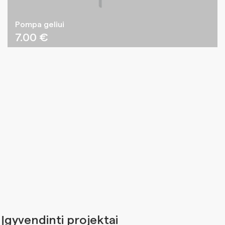
Pompa geliui
7.00
€
Įgyvendinti projektai