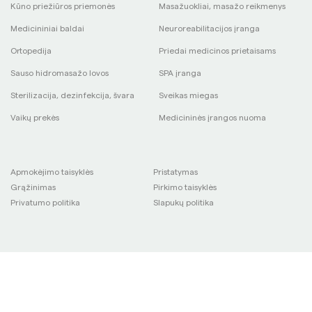
Kūno priežiūros priemonės
Masažuokliai, masažo reikmenys
Medicininiai baldai
Neuroreabilitacijos įranga
Ortopedija
Priedai medicinos prietaisams
Sauso hidromasažo lovos
SPA įranga
Sterilizacija, dezinfekcija, švara
Sveikas miegas
Vaikų prekės
Medicininės įrangos nuoma
Apmokėjimo taisyklės
Pristatymas
Grąžinimas
Pirkimo taisyklės
Privatumo politika
Slapukų politika