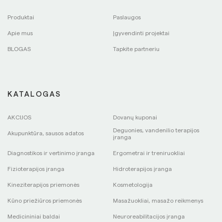
Produktai
Paslaugos
Apie mus
Įgyvendinti projektai
BLOGAS
Tapkite partneriu
KATALOGAS
AKCIJOS
Dovanų kuponai
Deguonies, vandenilio terapijos
Akupunktūra, sausos adatos
įranga
Diagnostikos ir vertinimo įranga
Ergometrai ir treniruokliai
Fizioterapijos įranga
Hidroterapijos įranga
Kineziterapijos priemonės
Kosmetologija
Kūno priežiūros priemonės
Masažuokliai, masažo reikmenys
Medicininiai baldai
Neuroreabilitacijos įranga