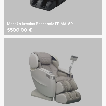
Masažo krėslas Panasonic EP MA-59
5500.00
€