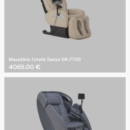
Masažinis fotelis Sanyo DR-7700
4065.00
€