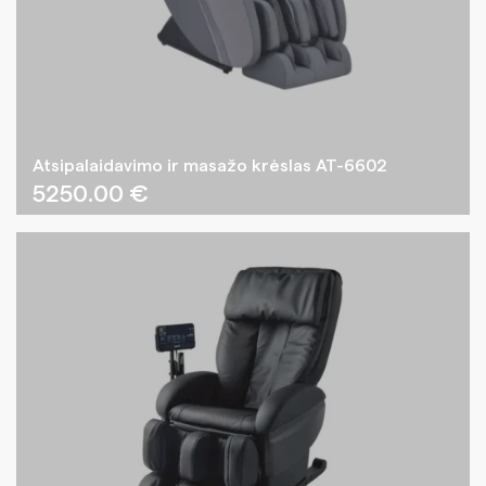
Atsipalaidavimo ir masažo krėslas AT-6602
5250.00
€