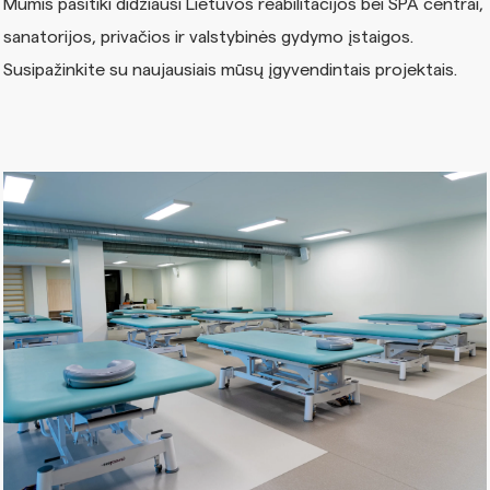
Mumis pasitiki didžiausi Lietuvos reabilitacijos bei SPA centrai,
sanatorijos, privačios ir valstybinės gydymo įstaigos.
Susipažinkite su naujausiais mūsų įgyvendintais projektais.