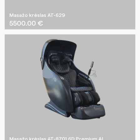
Masažo krėslas AT-629
5500.00
€
Masažo krėslas AT-8701 6D Premium AI