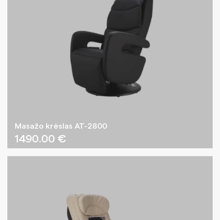
Masažo krėslas AT-2800
1490.00
€