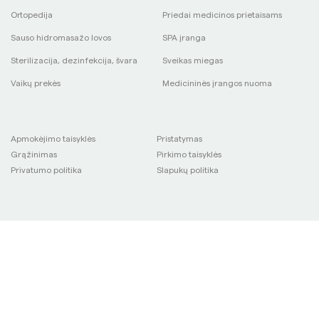
Ortopedija
Priedai medicinos prietaisams
Sauso hidromasažo lovos
SPA įranga
Sterilizacija, dezinfekcija, švara
Sveikas miegas
Vaikų prekės
Medicininės įrangos nuoma
Apmokėjimo taisyklės
Pristatymas
Grąžinimas
Pirkimo taisyklės
Privatumo politika
Slapukų politika