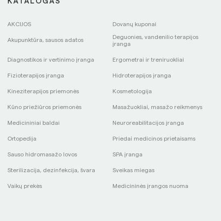
KATALOGAS
AKCIJOS
Dovanų kuponai
Deguonies, vandenilio terapijos
Akupunktūra, sausos adatos
įranga
Diagnostikos ir vertinimo įranga
Ergometrai ir treniruokliai
Fizioterapijos įranga
Hidroterapijos įranga
Kineziterapijos priemonės
Kosmetologija
Kūno priežiūros priemonės
Masažuokliai, masažo reikmenys
Medicininiai baldai
Neuroreabilitacijos įranga
Ortopedija
Priedai medicinos prietaisams
Sauso hidromasažo lovos
SPA įranga
Sterilizacija, dezinfekcija, švara
Sveikas miegas
Vaikų prekės
Medicininės įrangos nuoma