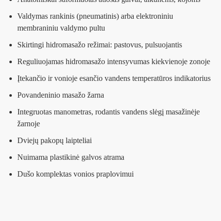
Valdymas rankinis (pneumatinis) arba elektroniniu
membraniniu valdymo pultu
Skirtingi hidromasažo režimai: pastovus, pulsuojantis
Reguliuojamas hidromasažo intensyvumas kiekvienoje zonoje
Įtekančio ir vonioje esančio vandens temperatūros indikatorius
Povandeninio masažo žarna
Integruotas manometras, rodantis vandens slėgį masažinėje
žarnoje
Dviejų pakopų laipteliai
Nuimama plastikinė galvos atrama
Dušo komplektas vonios praplovimui