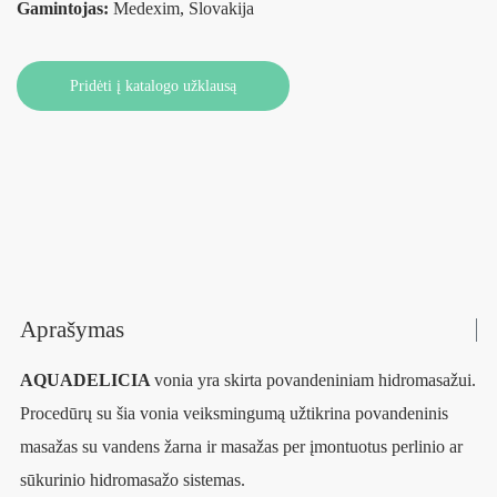
Gamintojas:
Medexim, Slovakija
Pridėti į katalogo užklausą
Aprašymas
AQUADELICIA
vonia yra skirta povandeniniam hidromasažui.
Procedūrų su šia vonia veiksmingumą užtikrina povandeninis
masažas su vandens žarna ir masažas per įmontuotus perlinio ar
sūkurinio hidromasažo sistemas.