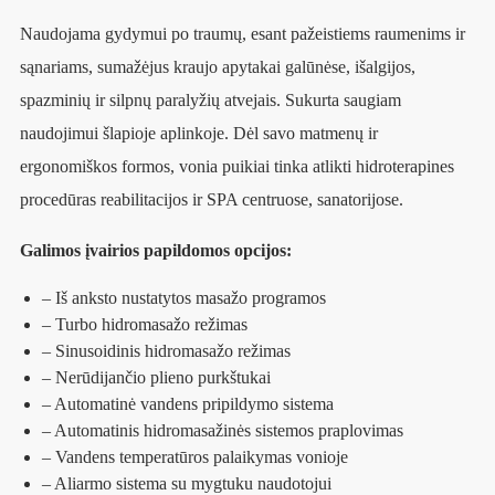
Naudojama gydymui po traumų, esant pažeistiems raumenims ir
sąnariams, sumažėjus kraujo apytakai galūnėse, išalgijos,
spazminių ir silpnų paralyžių atvejais. Sukurta saugiam
naudojimui šlapioje aplinkoje. Dėl savo matmenų ir
ergonomiškos formos, vonia puikiai tinka atlikti hidroterapines
procedūras reabilitacijos ir SPA centruose, sanatorijose.
Galimos įvairios papildomos opcijos:
– Iš anksto nustatytos masažo programos
– Turbo hidromasažo režimas
– Sinusoidinis hidromasažo režimas
– Nerūdijančio plieno purkštukai
– Automatinė vandens pripildymo sistema
– Automatinis hidromasažinės sistemos praplovimas
– Vandens temperatūros palaikymas vonioje
– Aliarmo sistema su mygtuku naudotojui