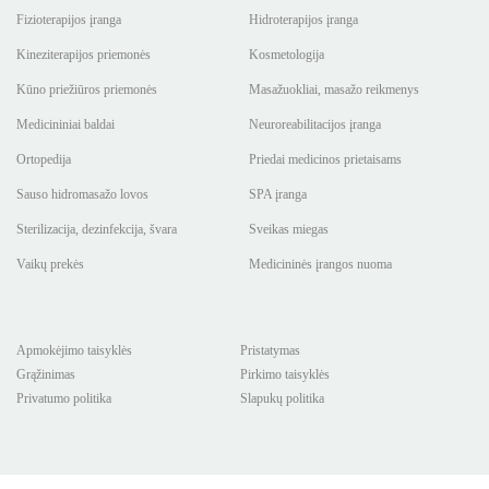
Fizioterapijos įranga
Hidroterapijos įranga
Kineziterapijos priemonės
Kosmetologija
Kūno priežiūros priemonės
Masažuokliai, masažo reikmenys
Medicininiai baldai
Neuroreabilitacijos įranga
Ortopedija
Priedai medicinos prietaisams
Sauso hidromasažo lovos
SPA įranga
Sterilizacija, dezinfekcija, švara
Sveikas miegas
Vaikų prekės
Medicininės įrangos nuoma
Apmokėjimo taisyklės
Pristatymas
Grąžinimas
Pirkimo taisyklės
Privatumo politika
Slapukų politika