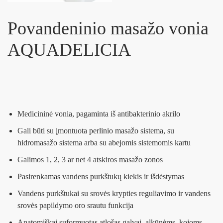
Povandeninio masažo vonia
AQUADELICIA
Medicininė vonia, pagaminta iš antibakterinio akrilo
Gali būti su įmontuota perlinio masažo sistema, su
hidromasažo sistema arba su abejomis sistemomis kartu
Galimos 1, 2, 3 ar net 4 atskiros masažo zonos
Pasirenkamas vandens purkštukų kiekis ir išdėstymas
Vandens purkštukai su srovės krypties reguliavimo ir vandens
srovės papildymo oro srautu funkcija
Anatomiškai suformuotas atlošas galvai, alkūnėms, kojoms