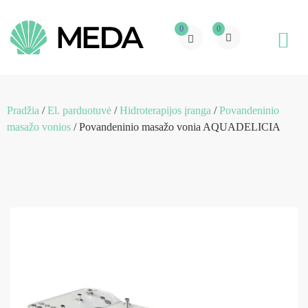
0
0
Pradžia
/
El. parduotuvė
/
Hidroterapijos įranga
/
Povandeninio
masažo vonios
/ Povandeninio masažo vonia AQUADELICIA