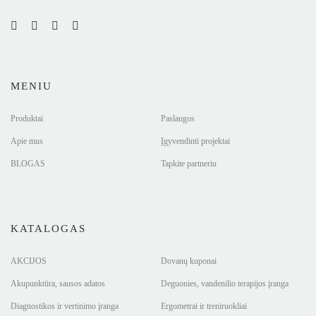
MENIU
Produktai
Paslaugos
Apie mus
Įgyvendinti projektai
BLOGAS
Tapkite partneriu
KATALOGAS
AKCIJOS
Dovanų kuponai
Akupunktūra, sausos adatos
Deguonies, vandenilio terapijos įranga
Diagnostikos ir vertinimo įranga
Ergometrai ir treniruokliai