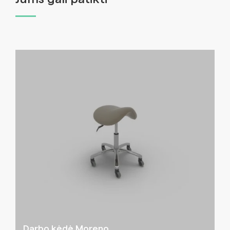
Darbo kėdė Moreno