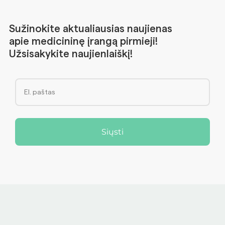
Sužinokite aktualiausias naujienas
apie medicininę įrangą pirmieji!
Užsisakykite naujienlaiškį!
Siųsti