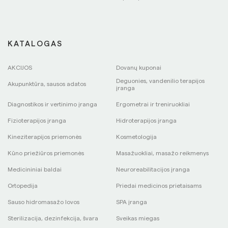
KATALOGAS
AKCIJOS
Dovanų kuponai
Deguonies, vandenilio terapijos
Akupunktūra, sausos adatos
įranga
Diagnostikos ir vertinimo įranga
Ergometrai ir treniruokliai
Fizioterapijos įranga
Hidroterapijos įranga
Kineziterapijos priemonės
Kosmetologija
Kūno priežiūros priemonės
Masažuokliai, masažo reikmenys
Medicininiai baldai
Neuroreabilitacijos įranga
Ortopedija
Priedai medicinos prietaisams
Sauso hidromasažo lovos
SPA įranga
Sterilizacija, dezinfekcija, švara
Sveikas miegas