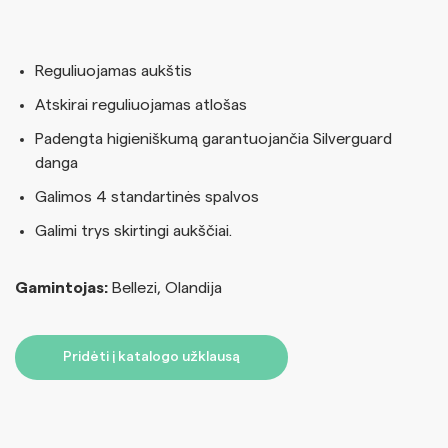
Reguliuojamas aukštis
Atskirai reguliuojamas atlošas
Padengta higieniškumą garantuojančia Silverguard
danga
Galimos 4 standartinės spalvos
Galimi trys skirtingi aukščiai.
Gamintojas:
Bellezi, Olandija
Pridėti į katalogo užklausą