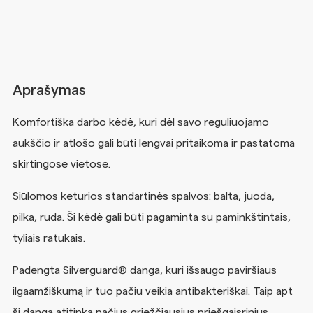
Aprašymas
Komfortiška darbo kėdė, kuri dėl savo reguliuojamo
aukščio ir atlošo gali būti lengvai pritaikoma ir pastatoma
skirtingose vietose.
Siūlomos keturios standartinės spalvos: balta, juoda,
pilka, ruda. Ši kėdė gali būti pagaminta su paminkštintais,
tyliais ratukais.
Padengta Silverguard® danga, kuri išsaugo paviršiaus
ilgaamžiškumą ir tuo pačiu veikia antibakteriškai. Taip apt
ši danga atitinka pačius griežčiausius priešgaisrinius