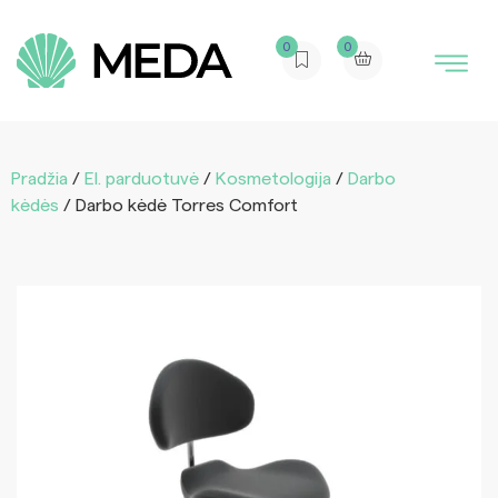
0
0
Pradžia
/
El. parduotuvė
/
Kosmetologija
/
Darbo
kėdės
/ Darbo kėdė Torres Comfort