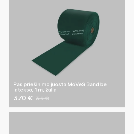
Pasipriešinimo juosta MoVeS Band be
latekso, 1 m, žalia
3.70 €
3.9 €