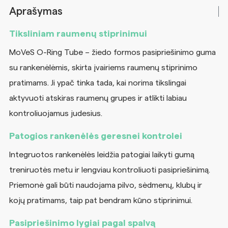
Aprašymas
Tiksliniam raumenų stiprinimui
MoVeS O-Ring Tube – žiedo formos pasipriešinimo guma
su rankenėlėmis, skirta įvairiems raumenų stiprinimo
pratimams. Ji ypač tinka tada, kai norima tikslingai
aktyvuoti atskiras raumenų grupes ir atlikti labiau
kontroliuojamus judesius.
Patogios rankenėlės geresnei kontrolei
Integruotos rankenėlės leidžia patogiai laikyti gumą
treniruotės metu ir lengviau kontroliuoti pasipriešinimą.
Priemonė gali būti naudojama pilvo, sėdmenų, klubų ir
kojų pratimams, taip pat bendram kūno stiprinimui.
Pasipriešinimo lygiai pagal spalvą