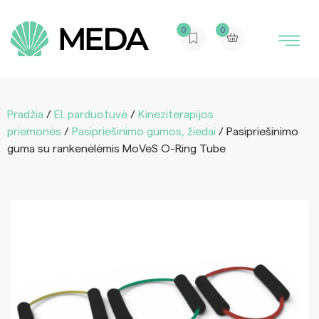
0
0
Pradžia
/
El. parduotuvė
/
Kineziterapijos
priemonės
/
Pasipriešinimo gumos, žiedai
/ Pasipriešinimo
guma su rankenėlėmis MoVeS O-Ring Tube