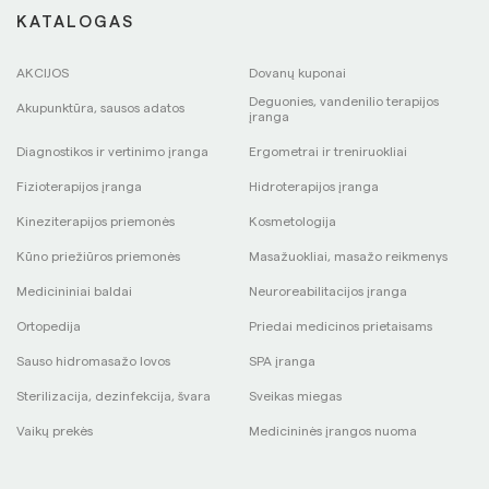
KATALOGAS
AKCIJOS
Dovanų kuponai
Deguonies, vandenilio terapijos
Akupunktūra, sausos adatos
įranga
Diagnostikos ir vertinimo įranga
Ergometrai ir treniruokliai
Fizioterapijos įranga
Hidroterapijos įranga
Kineziterapijos priemonės
Kosmetologija
Kūno priežiūros priemonės
Masažuokliai, masažo reikmenys
Medicininiai baldai
Neuroreabilitacijos įranga
Ortopedija
Priedai medicinos prietaisams
Sauso hidromasažo lovos
SPA įranga
Sterilizacija, dezinfekcija, švara
Sveikas miegas
Vaikų prekės
Medicininės įrangos nuoma