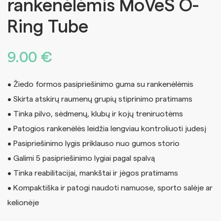
rankenėlėmis MoVeS O-
Ring Tube
9.00
€
• Žiedo formos pasipriešinimo guma su rankenėlėmis
• Skirta atskirų raumenų grupių stiprinimo pratimams
• Tinka pilvo, sėdmenų, klubų ir kojų treniruotėms
• Patogios rankenėlės leidžia lengviau kontroliuoti judesį
• Pasipriešinimo lygis priklauso nuo gumos storio
• Galimi 5 pasipriešinimo lygiai pagal spalvą
• Tinka reabilitacijai, mankštai ir jėgos pratimams
• Kompaktiška ir patogi naudoti namuose, sporto salėje ar
kelionėje