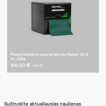
Pasipriešinimo juosta Moves Band, 45.5
m, žalia
94.00 €
99 €
Sužinokite aktualiausias naujienas