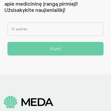
apie medicininę įrangą pirmieji!
Užsisakykite naujienlaiškį!
Siųsti