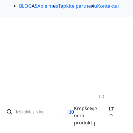
BLOGAS
Apie mus
Tapkite partneriu
Kontaktai
0
Products
Krepšelyje
LT
0
search
nėra
produktų.