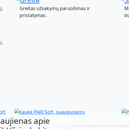
į.
Greitas užsakymų paruošimas ir
Mo
pristatymas.
bū
i.
kė PARI Spiggy Soft
Kaukė PARI Soft, suaugusiems
PA
naujienas apie