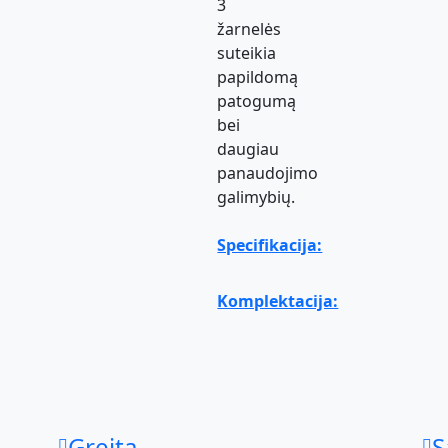
3
žarnelės
suteikia
papildomą
patogumą
bei
daugiau
panaudojimo
galimybių.
Specifikacija:
Komplektacija:
Greita
S