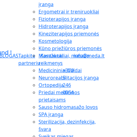
įranga
Ergometrai ir treniruokliai
Fizioterapijos įranga
Hidroterapijos įranga
Kineziterapijos priemonės
Kosmetologija
Kūno priežiūros priemonės
Masažuokliai, masažo
BLOGAS
Tapkite
Kontaktai
info@meda.lt
reikmenys
partneriu
Medicininiai baldai
+370
Neuroreabilitacijos įranga
5
Ortopedija
246
Priedai medicinos
0054
prietaisams
Sauso hidromasažo lovos
SPA įranga
Sterilizacija, dezinfekcija,
švara
Sveikas miegas