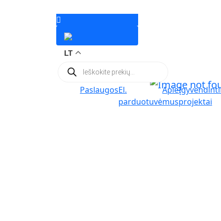
LT
Products
search
Paslaugos
El.
Apie
Įgyvendinti
parduotuvė
mus
projektai