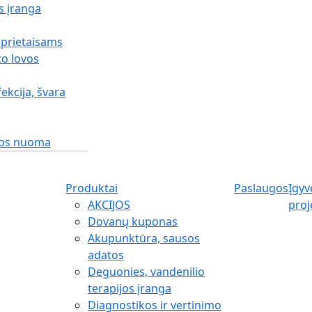
s įranga
 prietaisams
o lovos
fekcija, švara
gos nuoma
Produktai
Paslaugos
Įgyv
AKCIJOS
proj
Dovanų kuponas
Akupunktūra, sausos
adatos
Deguonies, vandenilio
terapijos įranga
Diagnostikos ir vertinimo