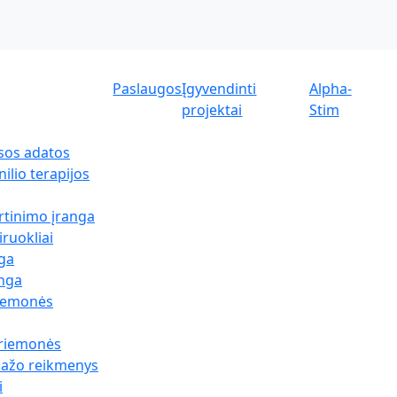
Paslaugos
Įgyvendinti
Alpha-
projektai
Stim
sos adatos
ilio terapijos
rtinimo įranga
iruokliai
nga
anga
riemonės
priemonės
sažo reikmenys
i