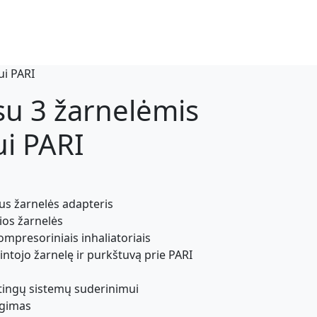
ui PARI
su 3 žarnelėmis
ui PARI
lus žarnelės adapteris
ios žarnelės
ompresoriniais inhaliatoriais
mintojo žarnelę ir purkštuvą prie PARI
tingų sistemų suderinimui
ngimas