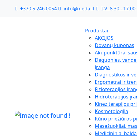
+370 5 246 0054
info@meda.lt
I-V: 8.30 - 17.00
Produktai
AKCIJOS
Dovanų kuponas
Akupunktūra, sau
Deguonies, vanden
įranga
Diagnostikos ir ve
Ergometrai ir tren
Fizioterapijos įra
Hidroterapijos įr
Kineziterapijos p
Kosmetologija
Kūno priežiūros 
Masažuokliai, ma
Medicininiai balda