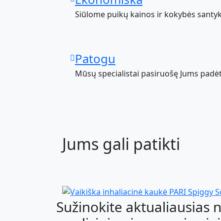
Siūlome puikų kainos ir kokybės santyk
Patogu
Mūsų specialistai pasiruošę Jums padėt
Jums gali patikti
Vaikiška inhaliacinė kau
Sužinokite aktualiausias 