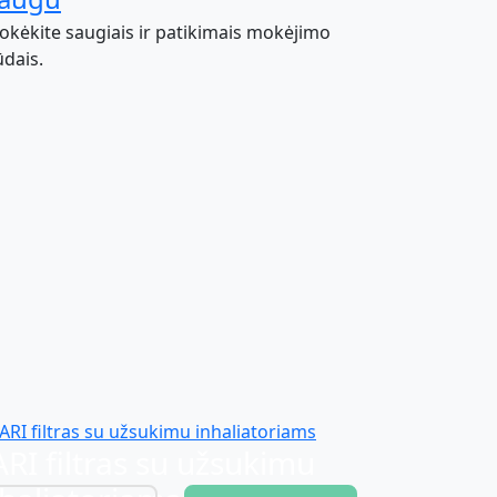
kėkite saugiais ir patikimais mokėjimo
dais.
RI filtras su užsukimu