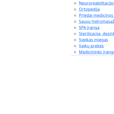
Neuroreabilitacijo
Ortopedija
Priedai medicinos
Sauso hidromasaž
SPA įranga
Sterilizacija, dezin
Sveikas miegas
Vaikų prekės
Medicininės įran