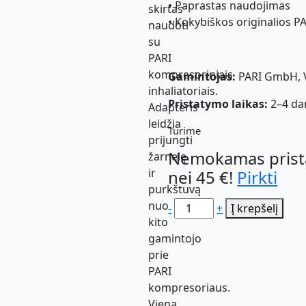
• Paprastas naudojimas
skirtas
• Kokybiškos originalios PA
naudoti
su
PARI
kompresoriniais
Gamintojas:
PARI GmbH, V
inhaliatoriais.
Pristatymo laikas:
2–4 da
Adapteris
leidžia
Turime
prijungti
Nemokamas prist
žarnelę
ir
nei 45 €!
Pirkti
purkštuvą
nuo
Pasirinkite
-
+
Į krepšelį
kito
kiekį
gamintojo
prie
PARI
kompresoriaus.
Viena