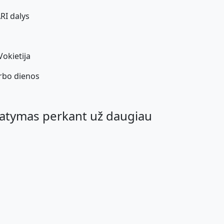
RI dalys
okietija
rbo dienos
atymas perkant už daugiau