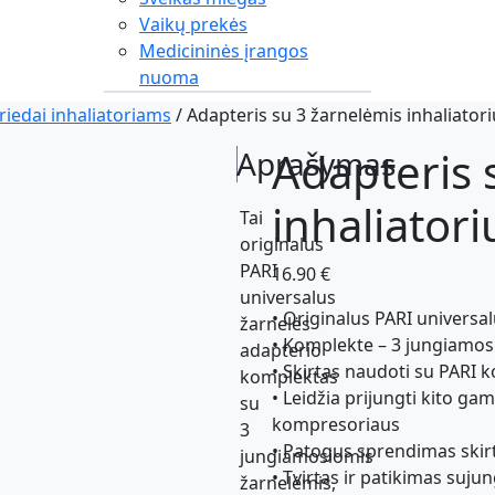
Vaikų prekės
Medicininės įrangos
nuoma
riedai inhaliatoriams
/ Adapteris su 3 žarnelėmis inhaliatori
Adapteris 
Aprašymas
inhaliatori
Tai
originalus
PARI
16.90
€
universalus
• Originalus PARI universa
žarnelės
• Komplekte – 3 jungiamos
adapterio
• Skirtas naudoti su PARI k
komplektas
• Leidžia prijungti kito ga
su
kompresoriaus
3
• Patogus sprendimas skir
jungiamosiomis
• Tvirtas ir patikimas suju
žarnelėmis,