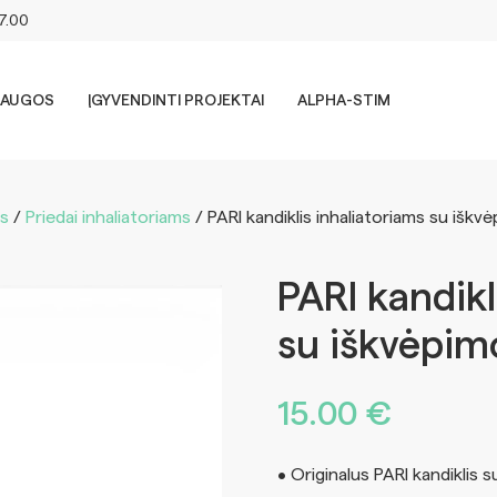
17.00
LAUGOS
ĮGYVENDINTI PROJEKTAI
ALPHA-STIM
ms
/
Priedai inhaliatoriams
/ PARI kandiklis inhaliatoriams su išk
PARI kandikl
su iškvėpim
15.00
€
• Originalus PARI kandiklis