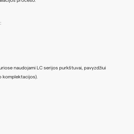
aliacijos proceso.
:
kuriose naudojami LC serijos purkštuvai, pavyzdžiui
o komplektacijos).