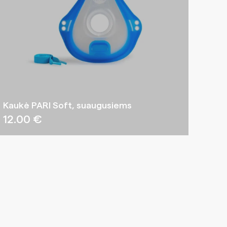
Kaukė PARI Soft, suaugusiems
12.00
€