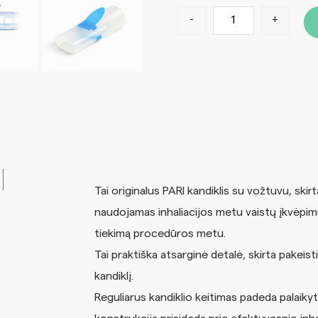
-
+
Tai originalus PARI kandiklis su vožtuvu, skir
naudojamas inhaliacijos metu vaistų įkvėpimu
tiekimą procedūros metu.
Tai praktiška atsarginė detalė, skirta pakeis
kandiklį.
Reguliarus kandiklio keitimas padeda palaikyt