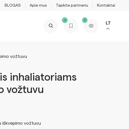
BLOGAS
Apie mus
Tapkite partneriu
Kontaktai
0
0
LT
vėpimo vožtuvu
is inhaliatoriams
o vožtuvu
 su iškvėpimo vožtuvu