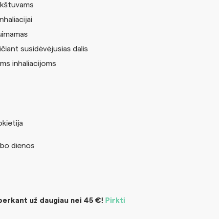
urkštuvams
haliacijai
 nuimamas
čiant susidėvėjusias dalis
ms inhaliacijoms
kietija
bo dienos
rkant už daugiau nei 45 €!
Pirkti