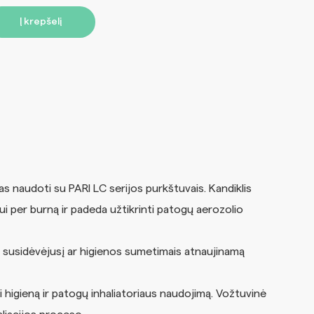
Į krepšelį
tas naudoti su PARI LC serijos purkštuvais. Kandiklis
i per burną ir padeda užtikrinti patogų aerozolio
ti susidėvėjusį ar higienos sumetimais atnaujinamą
i higieną ir patogų inhaliatoriaus naudojimą. Vožtuvinė