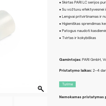
• Skirtas PARI LC serijos p
• Su vožtuvu efektyvesnei in
• Lengvai pritvirtinamas ir
• Higieniškas sprendimas kei
• Patogus naudoti kasdienė
• Tvirtas ir kokybiškas
Gamintojas:
PARI GmbH, Vo
Pristatymo laikas:
2–4 dar
Turime
Nemokamas pristatymas pe