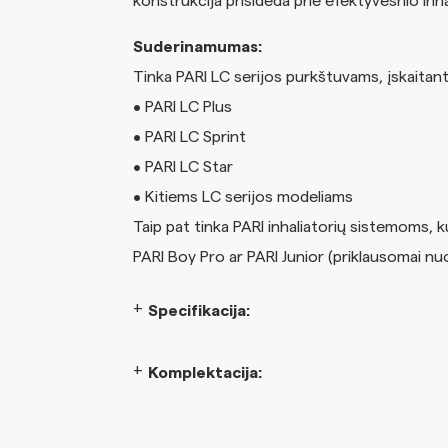
konstrukcija prisideda prie efektyvesnio inh
Suderinamumas:
Tinka PARI LC serijos purkštuvams, įskaitant
• PARI LC Plus
• PARI LC Sprint
• PARI LC Star
• Kitiems LC serijos modeliams
Taip pat tinka PARI inhaliatorių sistemoms, 
PARI Boy Pro ar PARI Junior (priklausomai nu
Specifikacija:
Komplektacija: