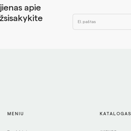
jienas apie
Užsisakykite
MENIU
KATALOGA