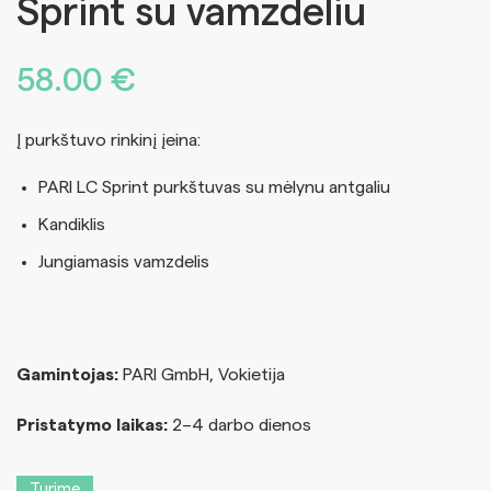
Sprint su vamzdeliu
58.00
€
Į purkštuvo rinkinį įeina:
PARI LC Sprint purkštuvas su mėlynu antgaliu
Kandiklis
Jungiamasis vamzdelis
Gamintojas:
PARI GmbH, Vokietija
Pristatymo laikas:
2–4 darbo dienos
Turime