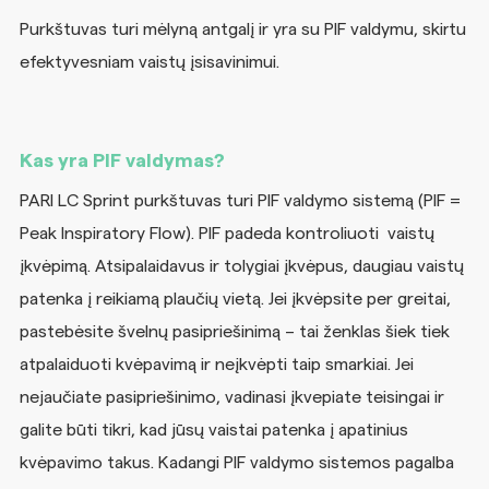
Purkštuvas turi mėlyną antgalį ir yra su PIF valdymu, skirtu
efektyvesniam vaistų įsisavinimui.
Kas yra PIF valdymas?
PARI LC Sprint purkštuvas turi PIF valdymo sistemą (PIF =
Peak Inspiratory Flow). PIF padeda kontroliuoti vaistų
įkvėpimą. Atsipalaidavus ir tolygiai įkvėpus, daugiau vaistų
patenka į reikiamą plaučių vietą. Jei įkvėpsite per greitai,
pastebėsite švelnų pasipriešinimą – tai ženklas šiek tiek
atpalaiduoti kvėpavimą ir neįkvėpti taip smarkiai. Jei
nejaučiate pasipriešinimo, vadinasi įkvepiate teisingai ir
galite būti tikri, kad jūsų vaistai patenka į apatinius
kvėpavimo takus. Kadangi PIF valdymo sistemos pagalba