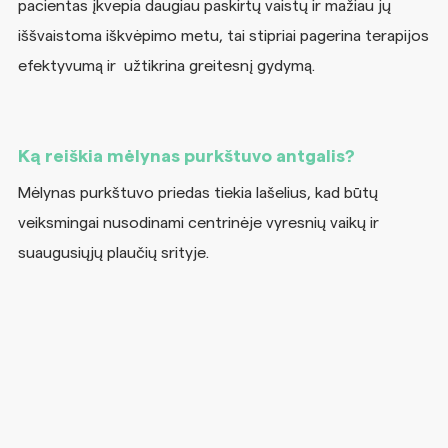
pacientas įkvepia daugiau paskirtų vaistų ir mažiau jų
iššvaistoma iškvėpimo metu, tai stipriai pagerina terapijos
efektyvumą ir užtikrina greitesnį gydymą.
Ką reiškia mėlynas purkštuvo antgalis?
Mėlynas purkštuvo priedas tiekia lašelius, kad būtų
veiksmingai nusodinami centrinėje vyresnių vaikų ir
suaugusiųjų plaučių srityje.