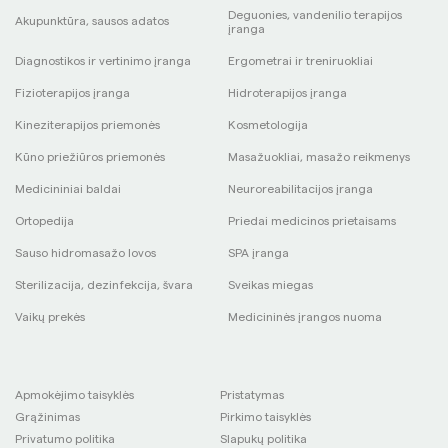
Deguonies, vandenilio terapijos
Akupunktūra, sausos adatos
įranga
Diagnostikos ir vertinimo įranga
Ergometrai ir treniruokliai
Fizioterapijos įranga
Hidroterapijos įranga
Kineziterapijos priemonės
Kosmetologija
Kūno priežiūros priemonės
Masažuokliai, masažo reikmenys
Medicininiai baldai
Neuroreabilitacijos įranga
Ortopedija
Priedai medicinos prietaisams
Sauso hidromasažo lovos
SPA įranga
Sterilizacija, dezinfekcija, švara
Sveikas miegas
Vaikų prekės
Medicininės įrangos nuoma
Apmokėjimo taisyklės
Pristatymas
Grąžinimas
Pirkimo taisyklės
Privatumo politika
Slapukų politika