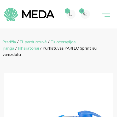
0
0
Pradžia
/
El. parduotuvė
/
Fizioterapijos
įranga
/
Inhaliatoriai
/ Purkštuvas PARI LC Sprint su
vamzdeliu