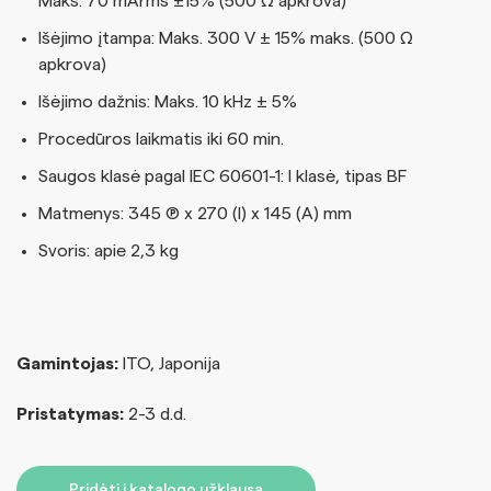
Maks. 70 mArms ±15% (500 Ω apkrova)
Išėjimo įtampa: Maks. 300 V ± 15% maks. (500 Ω
apkrova)
Išėjimo dažnis: Maks. 10 kHz ± 5%
Procedūros laikmatis iki 60 min.
Saugos klasė pagal IEC 60601-1: I klasė, tipas BF
Matmenys: 345 (P) x 270 (I) x 145 (A) mm
Svoris: apie 2,3 kg
Gamintojas:
ITO, Japonija
Pristatymas:
2-3 d.d.
Pridėti į katalogo užklausą