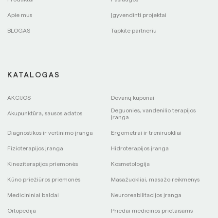
Apie mus
Įgyvendinti projektai
BLOGAS
Tapkite partneriu
KATALOGAS
AKCIJOS
Dovanų kuponai
Deguonies, vandenilio terapijos
Akupunktūra, sausos adatos
įranga
Diagnostikos ir vertinimo įranga
Ergometrai ir treniruokliai
Fizioterapijos įranga
Hidroterapijos įranga
Kineziterapijos priemonės
Kosmetologija
Kūno priežiūros priemonės
Masažuokliai, masažo reikmenys
Medicininiai baldai
Neuroreabilitacijos įranga
Ortopedija
Priedai medicinos prietaisams