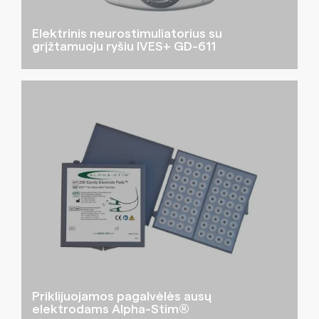
Elektrinis neurostimuliatorius su
grįžtamuoju ryšiu IVES+ GD-611
Priklijuojamos pagalvėlės ausų
elektrodams Alpha-Stim®