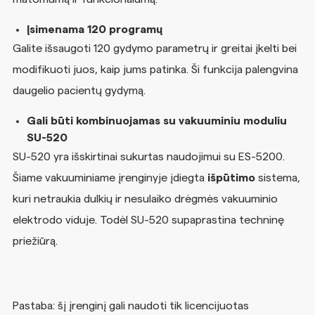
Įsimenama 120 programų
Galite išsaugoti 120 gydymo parametrų ir greitai įkelti bei
modifikuoti juos, kaip jums patinka. Ši funkcija palengvina
daugelio pacientų gydymą.
Gali būti kombinuojamas su vakuuminiu moduliu
SU-520
SU-520 yra išskirtinai sukurtas naudojimui su ES-5200.
Šiame vakuuminiame įrenginyje įdiegta
išpūtimo
sistema,
kuri netraukia dulkių ir nesulaiko drėgmės vakuuminio
elektrodo viduje. Todėl SU-520 supaprastina techninę
priežiūrą.
Pastaba: šį įrenginį gali naudoti tik licencijuotas