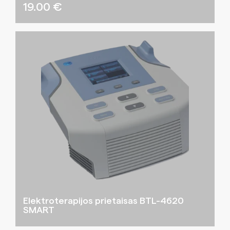
19.00
€
Elektroterapijos prietaisas BTL-4620
SMART