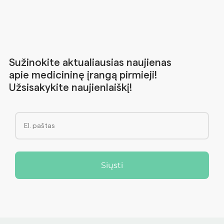
Sužinokite aktualiausias naujienas
apie medicininę įrangą pirmieji!
Užsisakykite naujienlaiškį!
Siųsti