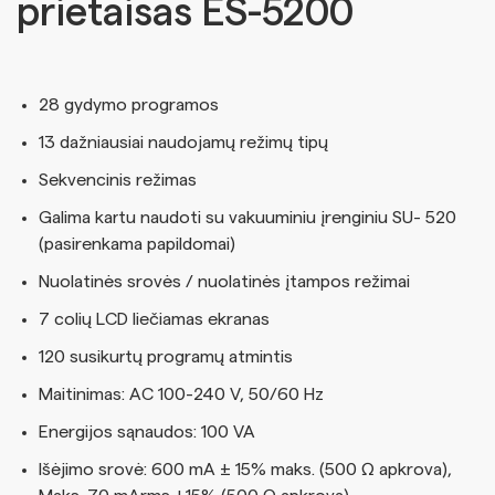
prietaisas ES-5200
28 gydymo programos
13 dažniausiai naudojamų režimų tipų
Sekvencinis režimas
Galima kartu naudoti su vakuuminiu įrenginiu SU- 520
(pasirenkama papildomai)
Nuolatinės srovės / nuolatinės įtampos režimai
7 colių LCD liečiamas ekranas
120 susikurtų programų atmintis
Maitinimas: AC 100-240 V, 50/60 Hz
Energijos sąnaudos: 100 VA
Išėjimo srovė: 600 mA ± 15% maks. (500 Ω apkrova),