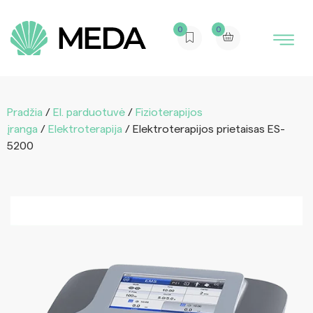
0
0
Pradžia
/
El. parduotuvė
/
Fizioterapijos
įranga
/
Elektroterapija
/ Elektroterapijos prietaisas ES-
5200