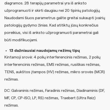
diagramos. 28 terapijų parametrai yra iš anksto
užprogramuoti ir skirti daugiau nei 20 tipinių patologijų.
Naudodami šiuos parametrus galite greitai sukaupti įvairių
patologijų gydymo žinias. Kad atitiktų jūsų konkrečius
poreikius, visi iš anksto užprogramuoti parametrai gali
būti modifikuojami.
13 dažniausiai naudojamų režimų tipų
Kintamoji srovė: 4 polių interferencinis režimas, 2 polių
interferencinis režimas, EMS režimas, rusiškas režimas,
TENS, aukštos įtampos (HV) režimas, mikro srovės (MCR)
režimas.
DC: Galvaninis režimas, Faradinis režimas, Diadinaminis (DF,
MF, CP, CP-ISO, LP, RS) režimas, Traebert (Ultra Reiz)
režimas.