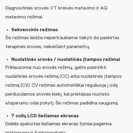
Diagnostinės srovės: I/T kreivės matavimo ir AQ
matavimo režimai.
Sekvencinis režimas
Šis režimas leidžia nepertraukiamai taikyti dvi paskirtas
terapines sroves, nekeičiant parametrų.
Nuolatinės srovės / nuolatinės įtampos režimai
Priklausomai nuo srovės režimų, galite pasirinkti
nuolatinės srovės režimą (CC) arba nuolatinės įtampos
režimą (CV). CV režimas automatiškai reguliuoja į odą
perduodamos srovės kiekį, kai prietaisas nustato
atsparumo odai pokytį. Šis režimas padidina saugumą.
7 colių LCD liečiamas ekranas
Didelis spalvotas liečiamas ekranas žymiai pagerina
matomumą ir funkcionalumą.