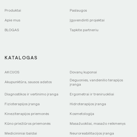
Produktai
Paslaugos
Apie mus
Įgyvendinti projektai
BLOGAS
Tapkite partneriu
KATALOGAS
AKCIJOS
Dovanų kuponai
Deguonies, vandenilio terapijos
Akupunktūra, sausos adatos
įranga
Diagnostikos ir vertinimo įranga
Ergometrai ir treniruokliai
Fizioterapijos įranga
Hidroterapijos įranga
Kineziterapijos priemonės
Kosmetologija
Kūno priežiūros priemonės
Masažuokliai, masažo reikmenys
Medicininiai baldai
Neuroreabilitacijos įranga