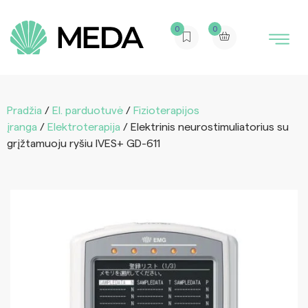
0
0
Pradžia
/
El. parduotuvė
/
Fizioterapijos
įranga
/
Elektroterapija
/ Elektrinis neurostimuliatorius su
grįžtamuoju ryšiu IVES+ GD-611