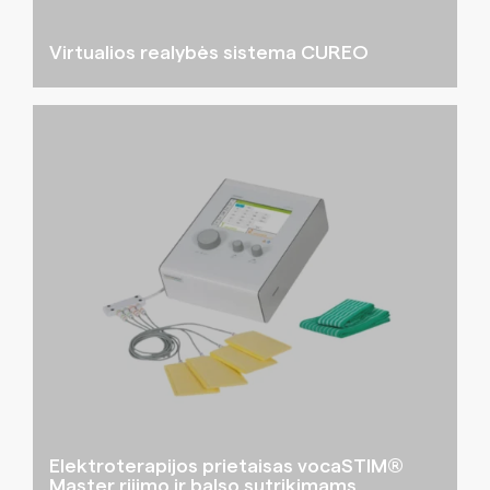
Virtualios realybės sistema CUREO
Elektroterapijos prietaisas vocaSTIM®
Master rijimo ir balso sutrikimams