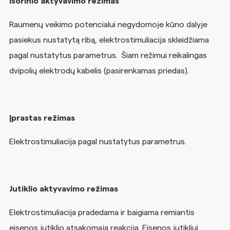
Išorinio aktyvavimo režimas
Raumenų veikimo potencialui negydomoje kūno dalyje
pasiekus nustatytą ribą, elektrostimuliacija skleidžiama
pagal nustatytus parametrus. Šiam režimui reikalingas
dvipolių elektrodų kabelis (pasirenkamas priedas).
Įprastas režimas
Elektrostimuliacija pagal nustatytus parametrus.
Jutiklio aktyvavimo režimas
Elektrostimuliacija pradedama ir baigiama remiantis
eisenos jutiklio atsakomąja reakcija. Eisenos jutikliui