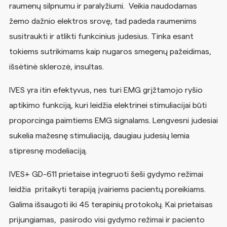
raumenų silpnumu ir paralyžiumi. Veikia naudodamas
žemo dažnio elektros srovę, tad padeda raumenims
susitraukti ir atlikti funkcinius judesius. Tinka esant
tokiems sutrikimams kaip nugaros smegenų pažeidimas,
išsėtinė sklerozė, insultas.
IVES yra itin efektyvus, nes turi EMG grįžtamojo ryšio
aptikimo funkciją, kuri leidžia elektrinei stimuliacijai būti
proporcinga paimtiems EMG signalams. Lengvesni judesiai
sukelia mažesnę stimuliaciją, daugiau judesių lemia
stipresnę modeliaciją.
IVES+ GD-611 prietaise integruoti šeši gydymo režimai
leidžia pritaikyti terapiją įvairiems pacientų poreikiams.
Galima išsaugoti iki 45 terapinių protokolų. Kai prietaisas
prijungiamas, pasirodo visi gydymo režimai ir paciento