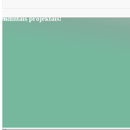
endintais projektais!
Naujiena