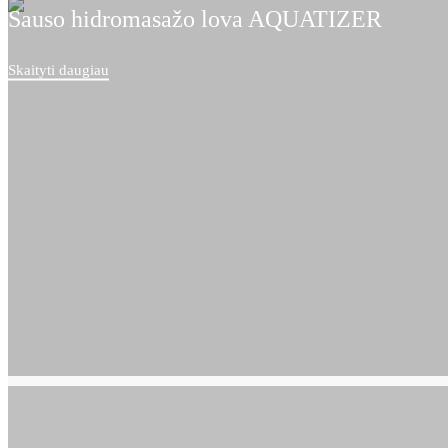
Sauso hidromasažo lova AQUATIZER
Skaityti daugiau
Alfa bangų prietaisas nemigai. nerimui. depresijai gydyti 