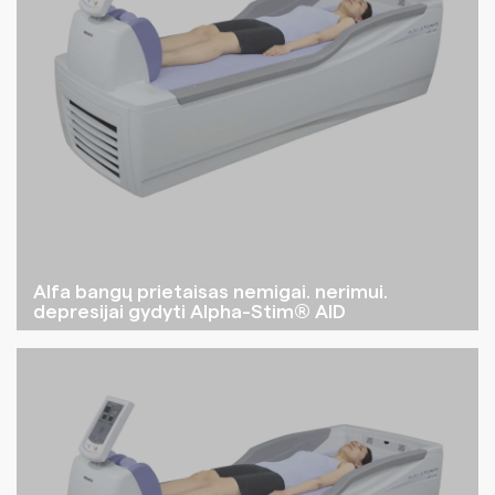
Alfa bangų prietaisas nemigai. nerimui.
depresijai gydyti Alpha-Stim® AID