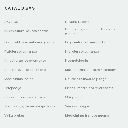
KATALOGAS
AKCIJOS
Dovanų kuponai
Deguonies, vandenilio terapijos
Akupunktūra, sausos adatos
įranga
Diagnostikos ir vertinimo įranga
Ergometrai ir treniruokliai
Fizioterapijos įranga
Hidroterapijos įranga
Kineziterapijos priemonės
Kosmetologija
Kūno priežiūros priemonės
Masažuokliai, masažo reikmenys
Medicininiai baldai
Neuroreabilitacijos įranga
Ortopedija
Priedai medicinos prietaisams
Sauso hidromasažo lovos
SPA įranga
Sterilizacija, dezinfekcija, švara
Sveikas miegas
Vaikų prekės
Medicininės įrangos nuoma