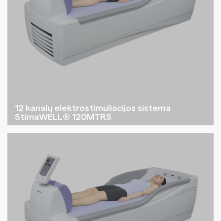
12 kanalų elektrostimuliacijos sistema
StimaWELL® 120MTRS