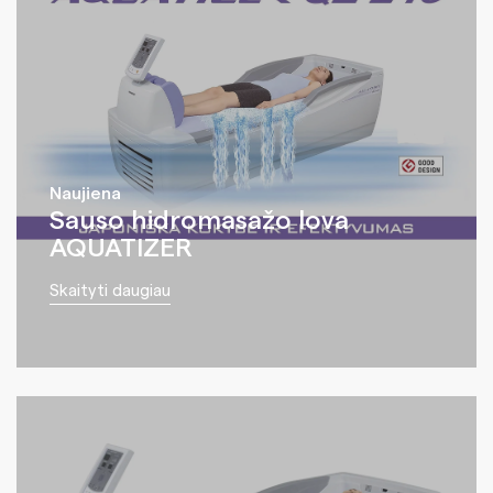
Naujiena
Sauso hidromasažo lova
AQUATIZER
Skaityti daugiau