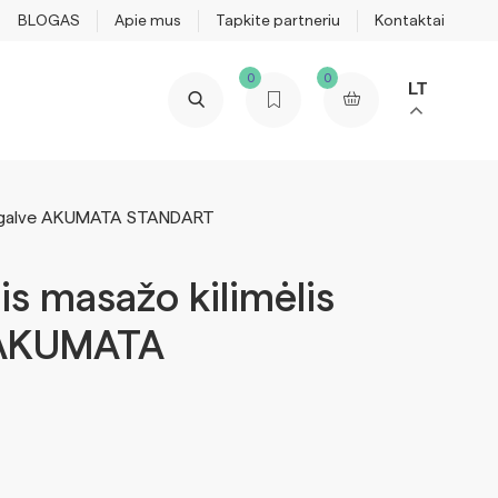
BLOGAS
Apie mus
Tapkite partneriu
Kontaktai
0
0
LT
 pagalve AKUMATA STANDART
is masažo kilimėlis
 AKUMATA