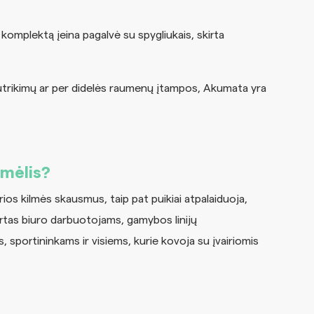
Į komplektą įeina pagalvė su spygliukais, skirta
utrikimų ar per didelės raumenų įtampos, Akumata
yra
imėlis?
rios kilmės skausmus, taip pat puikiai atpalaiduoja,
urtas biuro darbuotojams, gamybos linijų
sportininkams ir visiems, kurie kovoja su įvairiomis