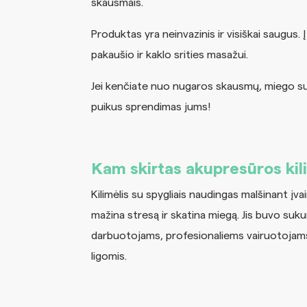
skausmais.
Produktas yra neinvazinis ir visiškai saugus. 
pakaušio ir kaklo srities masažui.
Jei kenčiate nuo nugaros skausmų, miego s
puikus sprendimas jums!
Kam skirtas akupresūros kil
Kilimėlis su spygliais
naudingas malšinant įvai
mažina stresą ir skatina miegą. Jis buvo suk
darbuotojams, profesionaliems vairuotojams, 
ligomis.