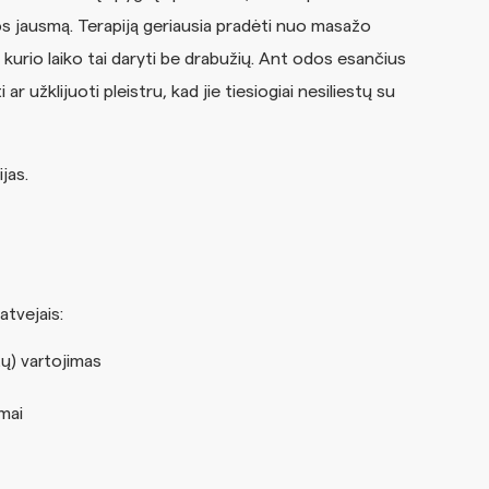
mos jausmą. Terapiją geriausia pradėti nuo masažo
o kurio laiko tai daryti be drabužių. Ant odos esančius
 užklijuoti pleistru, kad jie tiesiogiai nesiliestų su
jas.
atvejais:
tų) vartojimas
mai