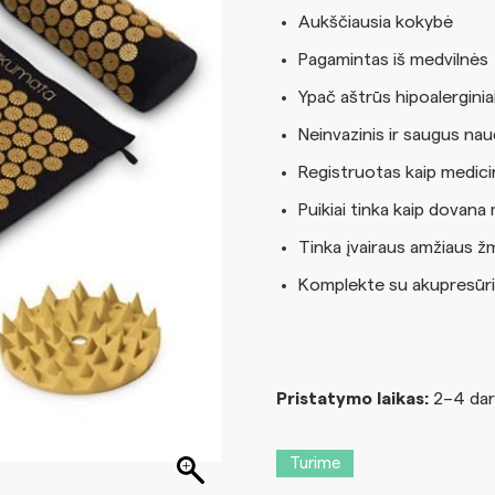
Aukščiausia kokybė
Pagamintas iš medvilnės
Ypač aštrūs hipoalerginiai
Neinvazinis ir saugus nau
Registruotas kaip medici
Puikiai tinka kaip dovan
Tinka įvairaus amžiaus 
Komplekte su akupresūri
Pristatymo laikas:
2–4 dar
Turime