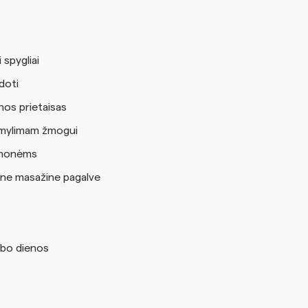
 spygliai
doti
nos prietaisas
a mylimam žmogui
žmonėms
ne masažine pagalve
bo dienos