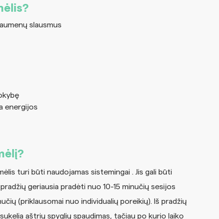
mėlis?
r raumenų slausmus
kokybę
a energijos
mėlį?
lis turi būti naudojamas sistemingai . Jis gali būti
 pradžių geriausia pradėti nuo 10-15 minučių sesijos
nučių (priklausomai nuo individualių poreikių). Iš pradžių
sukelia aštrių spyglių spaudimas, tačiau po kurio laiko