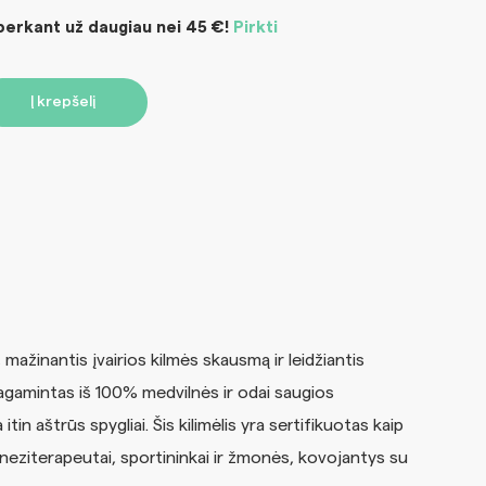
rkant už daugiau nei 45 €!
Pirkti
Į krepšelį
ažinantis įvairios kilmės skausmą ir leidžiantis
pagamintas iš 100% medvilnės ir odai saugios
tin aštrūs spygliai. Šis kilimėlis yra sertifikuotas kaip
ineziterapeutai, sportininkai ir žmonės, kovojantys su