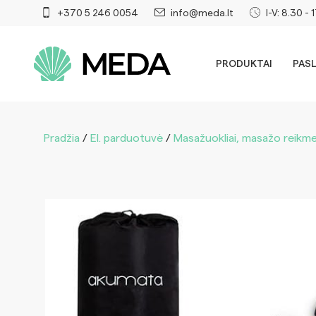
+370 5 246 0054
info@meda.lt
I-V: 8.30 - 
PRODUKTAI
PAS
Pradžia
/
El. parduotuvė
/
Masažuokliai, masažo reikm