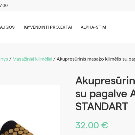
17.00
LAUGOS
ĮGYVENDINTI PROJEKTAI
ALPHA-STIM
enys
/
Masažiniai kilimėliai
/ Akupresūrinis masažo kilimėlis su
Akupresūrin
su pagalve
STANDART
32.00
€