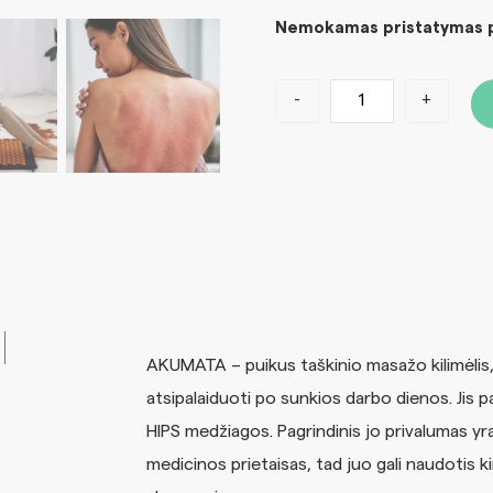
Nemokamas pristatymas pe
-
+
AKUMATA – puikus taškinio masažo kilimėlis, m
atsipalaiduoti po sunkios darbo dienos. Jis 
HIPS medžiagos. Pagrindinis jo privalumas yra i
medicinos prietaisas, tad juo gali naudotis k