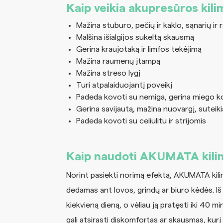
Kaip veikia akupresūros kili
Mažina stuburo, pečių ir kaklo, sąnarių i
Malšina išialgijos sukeltą skausmą
Gerina kraujotaką ir limfos tekėjimą
Mažina raumenų įtampą
Mažina streso lygį
Turi atpalaiduojantį poveikį
Padeda kovoti su nemiga, gerina miego 
Gerina savijautą, mažina nuovargį, suteiki
Padeda kovoti su celiulitu ir strijomis
Kaip naudoti AKUMATA kili
Norint pasiekti norimą efektą, AKUMATA kilimė
dedamas ant lovos, grindų ar biuro kėdės. Iš
kiekvieną dieną, o vėliau ją pratęsti iki 40 mi
gali atsirasti diskomfortas ar skausmas, kurį 