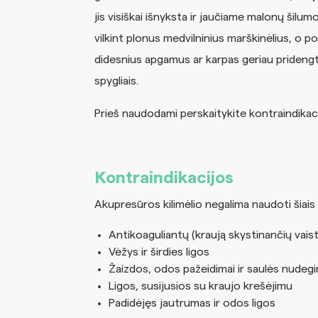
jis visiškai išnyksta ir jaučiame malonų šilu
vilkint plonus medvilninius marškinėlius, o p
didesnius apgamus ar karpas geriau pridengti ar
spygliais.
Prieš naudodami perskaitykite kontraindikaci
Kontraindikacijos
Akupresūros kilimėlio negalima naudoti šiais 
Antikoaguliantų (kraują skystinančių vais
Vėžys ir širdies ligos
Žaizdos, odos pažeidimai ir saulės nudegi
Ligos, susijusios su kraujo krešėjimu
Padidėjęs jautrumas ir odos ligos