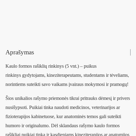
Aprašymas
Kaulo formos rašiklių rinkinys (5 vnt.) – puikus
rinkinys gydytojams, kineziterapeutams, studentams ir tėveliams,
norintiems suteikti savo vaikams įvairaus mokymosi ir pramogų!
Šios unikalios rašymo priemonės tikrai pritrauks dėmesį ir privers
nusišypsoti. Puikiai tinka naudoti medicinos, veterinarijos ar
fizioterapijos kabinetuose, kur anatominės temos gali suteikti
humoro ir originalumo. Dėl sklandaus rašymo kaulo formos
rašikliai puikiai tinka ir kasdieniams kineziterapijos ar anatomijos