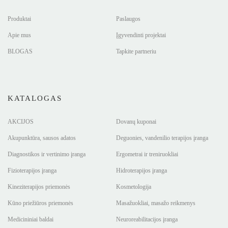
Produktai
Paslaugos
Apie mus
Įgyvendinti projektai
BLOGAS
Tapkite partneriu
KATALOGAS
AKCIJOS
Dovanų kuponai
Akupunktūra, sausos adatos
Deguonies, vandenilio terapijos įranga
Diagnostikos ir vertinimo įranga
Ergometrai ir treniruokliai
Fizioterapijos įranga
Hidroterapijos įranga
Kineziterapijos priemonės
Kosmetologija
Kūno priežiūros priemonės
Masažuokliai, masažo reikmenys
Medicininiai baldai
Neuroreabilitacijos įranga