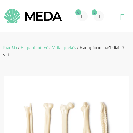
0
0
Pradžia
/
El. parduotuvė
/
Vaikų prekės
/ Kaulų formų rašikliai, 5
vnt.