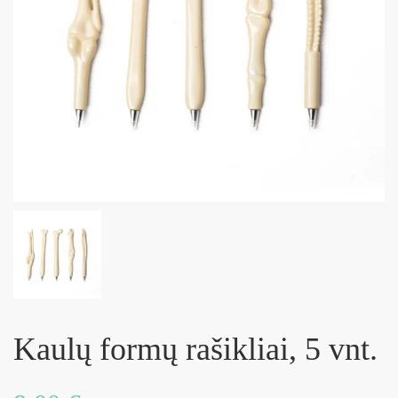
Kaulų formų rašikliai, 5 vnt.