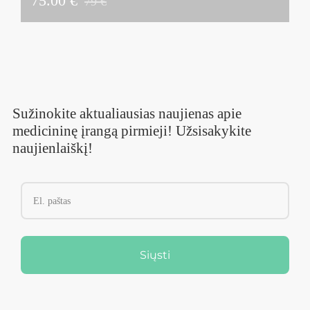
75.00 €
79 €
Sužinokite aktualiausias naujienas apie
medicininę įrangą pirmieji! Užsisakykite
naujienlaiškį!
Siųsti