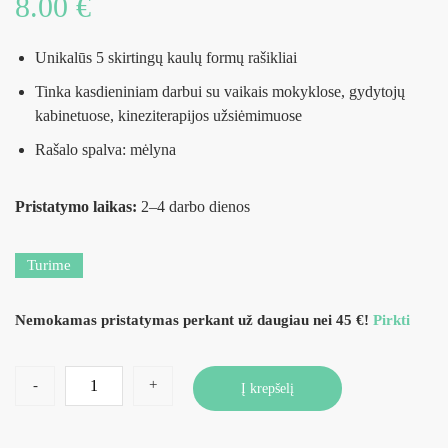
8.00
€
Unikalūs 5 skirtingų kaulų formų rašikliai
Tinka kasdieniniam darbui su vaikais mokyklose, gydytojų
kabinetuose, kineziterapijos užsiėmimuose
Rašalo spalva: mėlyna
Pristatymo laikas:
2–4 darbo dienos
Turime
Nemokamas pristatymas perkant už daugiau nei 45 €!
Pirkti
-
+
Į krepšelį