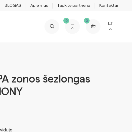
BLOGAS
Apie mus
Tapkite partneriu
Kontaktai
0
0
LT
PA zonos šezlongas
HONY
 viduje