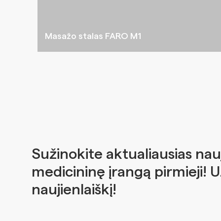
Masažo stalas FARO M1
Sužinokite aktualiausias nau
medicininę įrangą pirmieji! 
naujienlaiškį!