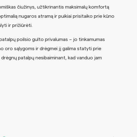
miškas čiužinys, užtikrinantis maksimalų komfortą
ptimalią nugaros atramą ir puikiai prisitaiko prie kūno
ti ir prižiūrėti.
atalpų poilsio gulto privalumas – jo tinkamumas
oro sąlygoms ir drėgmei jį galima statyti prie
ų drėgnų patalpų nesibaiminant, kad vanduo jam