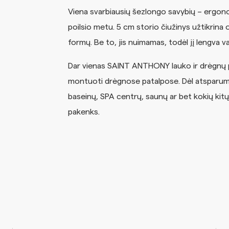
Viena svarbiausių šezlongo savybių – ergono
poilsio metu. 5 cm storio čiužinys užtikrina o
formų. Be to, jis nuimamas, todėl jį lengva valy
Dar vienas SAINT ANTHONY lauko ir drėgnų p
montuoti drėgnose patalpose. Dėl atsparumo 
baseinų, SPA centrų, saunų ar bet kokių kit
pakenks.