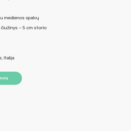
ingu medienos spalvų
iužinys – 5 cm storio
 Italija
lausą