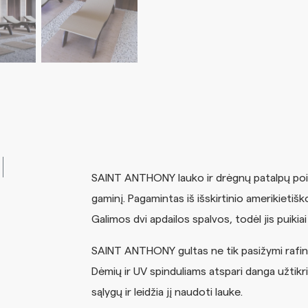
SAINT ANTHONY lauko ir drėgnų patalpų poils
gaminį. Pagamintas iš išskirtinio amerikietiško
Galimos dvi apdailos spalvos, todėl jis puikiai
SAINT ANTHONY gultas ne tik pasižymi rafinuo
Dėmių ir UV spinduliams atspari danga užtikr
sąlygų ir leidžia jį naudoti lauke.