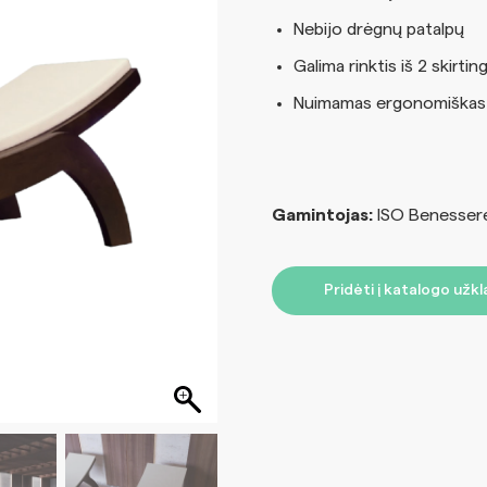
Nebijo drėgnų patalpų
Galima rinktis iš 2 skirt
Nuimamas ergonomiškas č
Gamintojas:
ISO Benessere,
Pridėti į katalogo užk