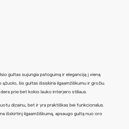
io gultas sujungia patogumą ir eleganciją į vieną
 ąžuolo, šis gultas išsiskiria ilgaamžiškumu ir grožiu.
 dera prie bet kokio lauko interjero stiliaus.
tu dizainu, bet ir yra praktiškas bei funkcionalus.
ina išskirtinį ilgaamžiškumą, apsaugo gultą nuo oro