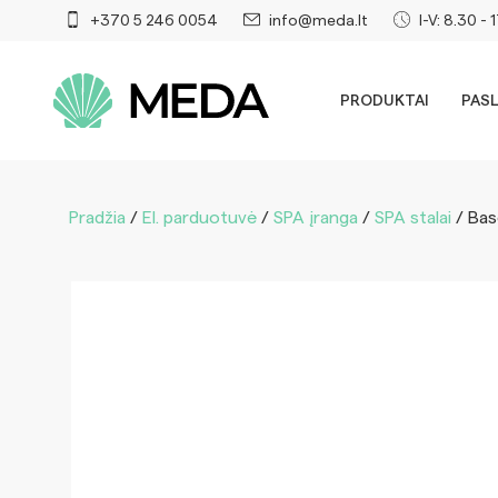
+370 5 246 0054
info@meda.lt
I-V: 8.30 - 
PRODUKTAI
PAS
Pradžia
/
El. parduotuvė
/
SPA įranga
/
SPA stalai
/ Bas