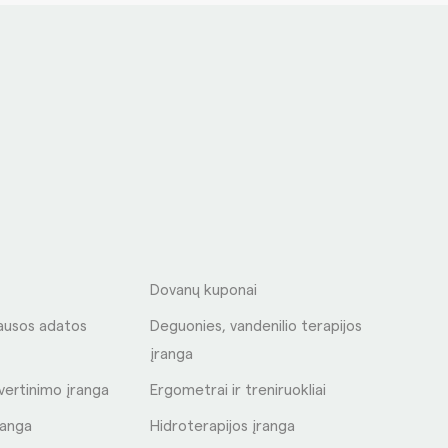
S
Dovanų kuponai
ausos adatos
Deguonies, vandenilio terapijos
įranga
 vertinimo įranga
Ergometrai ir treniruokliai
ranga
Hidroterapijos įranga