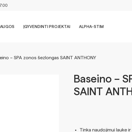
17.00
LAUGOS
ĮGYVENDINTI PROJEKTAI
ALPHA-STIM
eino – SPA zonos šezlongas SAINT ANTHONY
Baseino – S
SAINT ANT
Tinka naudojimui lauke ir