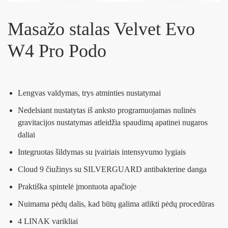
Masažo stalas Velvet Evo
W4 Pro Podo
Lengvas valdymas, trys atminties nustatymai
Nedelsiant nustatytas iš anksto programuojamas nulinės
gravitacijos nustatymas atleidžia spaudimą apatinei nugaros
daliai
Integruotas šildymas su įvairiais intensyvumo lygiais
Cloud 9 čiužinys su SILVERGUARD antibakterine danga
Praktiška spintelė įmontuota apačioje
Nuimama pėdų dalis, kad būtų galima atlikti pėdų procedūras
4 LINAK varikliai