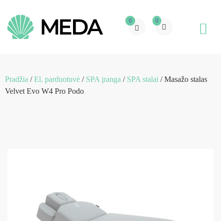
0
0
Pradžia
/
El. parduotuvė
/
SPA įranga
/
SPA stalai
/ Masažo stalas
Velvet Evo W4 Pro Podo