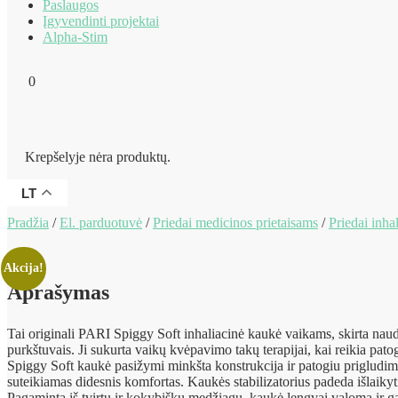
Paslaugos
Įgyvendinti projektai
Alpha-Stim
0
Krepšelyje nėra produktų.
LT
Pradžia
/
El. parduotuvė
/
Priedai medicinos prietaisams
/
Priedai inha
Akcija!
Aprašymas
Tai originali PARI Spiggy Soft inhaliacinė kaukė vaikams, skirta naudo
purkštuvais. Ji sukurta vaikų kvėpavimo takų terapijai, kai reikia patogia
Spiggy Soft kaukė pasižymi minkšta konstrukcija ir patogiu prigludim
suteikiamas didesnis komfortas. Kaukės stabilizatorius padeda išlaikyt
Pagaminta iš tvirtų ir kokybiškų medžiagų, kaukė lengvai valoma ir g