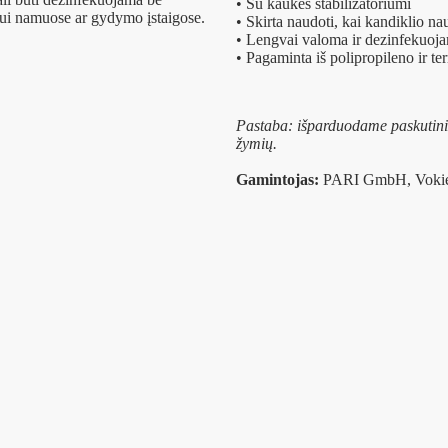
• Su kaukės stabilizatoriumi
ui namuose ar gydymo įstaigose.
• Skirta naudoti, kai kandiklio n
• Lengvai valoma ir dezinfekuoj
• Pagaminta iš polipropileno ir te
Pastaba: išparduodame paskutinius
žymių.
Gamintojas:
PARI GmbH, Vokie
Pristatymo laikas:
2–4 darbo di
Turime
Nemokamas pristatymas perk
Pasirinkite
Į krepšelį
-
+
kiekį