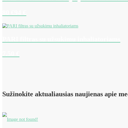
80 €
94 €
PARI filtras su užsukimu inhaliatoriams
7.50
€
Sužinokite aktualiausias naujienas apie med