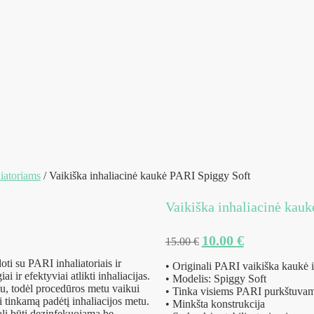
liatoriams
/ Vaikiška inhaliacinė kaukė PARI Spiggy Soft
Vaikiška inhaliacinė kau
Original
Current
10.00
€
15.00
€
price
price
ti su PARI inhaliatoriais ir
was:
is:
• Originali PARI vaikiška kaukė 
i ir efektyviai atlikti inhaliacijas.
15.00 €.
10.00 €.
• Modelis: Spiggy Soft
u, todėl procedūros metu vaikui
• Tinka visiems PARI purkštuva
i tinkamą padėtį inhaliacijos metu.
• Minkšta konstrukcija
ali būti dezinfekuojama be