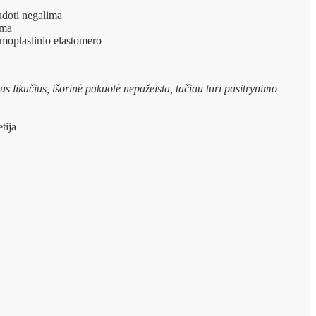
audoti negalima
ama
rmoplastinio elastomero
 likučius, išorinė pakuotė nepažeista, tačiau turi pasitrynimo
tija
enos
ant už daugiau nei 45 €!
Pirkti