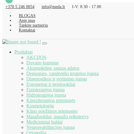
+370 5 246 0054
info@meda.lt
I-V: 8.30 - 17.00
BLOGAS
Apie mus
Tapkite partneriu
Kontaktai
Produktai
AKCIJOS
Dovanų kuponas
Akupunktūra, sausos adatos
Deguonies, vandenilio terapijos įranga
Diagnostikos ir vertinimo įranga
Ergometrai ir treniruokliai
Fizioterapijos įranga
Hidroterapijos įranga
Kineziterapijos priemonės
Kosmetologija
Kūno priežiūros priemonės
Masažuokliai, masažo reikmenys
Medicininiai baldai
Neuroreabilitacijos įranga
Ortopedija