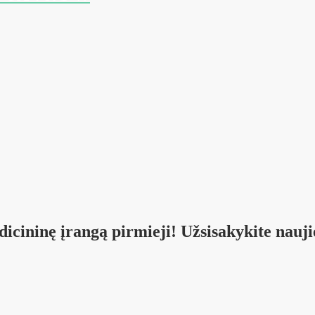
icininę įrangą pirmieji! Užsisakykite nauji