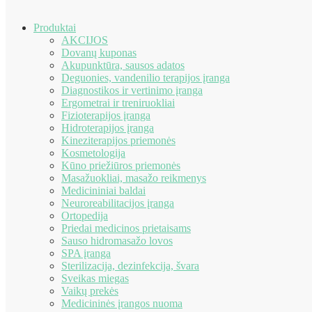
Produktai
AKCIJOS
Dovanų kuponas
Akupunktūra, sausos adatos
Deguonies, vandenilio terapijos įranga
Diagnostikos ir vertinimo įranga
Ergometrai ir treniruokliai
Fizioterapijos įranga
Hidroterapijos įranga
Kineziterapijos priemonės
Kosmetologija
Kūno priežiūros priemonės
Masažuokliai, masažo reikmenys
Medicininiai baldai
Neuroreabilitacijos įranga
Ortopedija
Priedai medicinos prietaisams
Sauso hidromasažo lovos
SPA įranga
Sterilizacija, dezinfekcija, švara
Sveikas miegas
Vaikų prekės
Medicininės įrangos nuoma