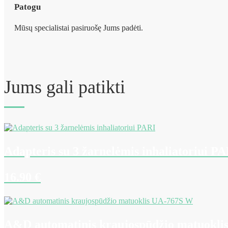
Patogu
Mūsų specialistai pasiruošę Jums padėti.
Jums gali patikti
Adapteris su 3 žarnelėmis inhaliatoriui P
16.90
€
A&D automatinis kraujospūdžio matuokl