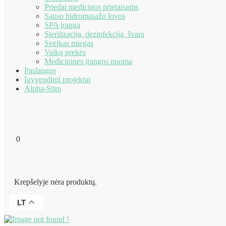
Priedai medicinos prietaisams
Sauso hidromasažo lovos
SPA įranga
Sterilizacija, dezinfekcija, švara
Sveikas miegas
Vaikų prekės
Medicininės įrangos nuoma
Paslaugos
Įgyvendinti projektai
Alpha-Stim
0
Krepšelyje nėra produktų.
LT