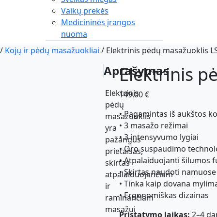
Vaikų prekės
Medicininės įrangos
nuoma
/
Kojų ir pėdų masažuokliai
/ Elektrinis pėdų masažuoklis L
Aprašymas
Elektrinis 
Elektrinis
149.00
€
pėdų
• Pagamintas iš aukštos k
masažuoklis
• 3 masažo režimai
yra
• 3 intensyvumo lygiai
pažangus
• Oro suspaudimo technol
prietaisas,
• Atpalaiduojanti šilumos f
skirtas
• Skirtas naudoti namuose
atpalaiduojančiam
• Tinka kaip dovana myli
ir
• Ergonomiškas dizainas
raminančiam
masažui
Pristatymo laikas:
2–4 da