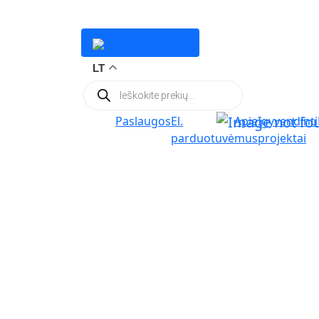
LT
Products
search
Paslaugos
El.
Apie
Įgyvendinti
parduotuvė
mus
projektai