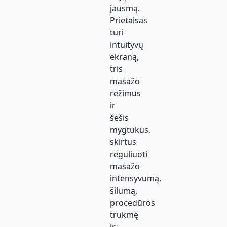
jausmą.
Prietaisas
turi
intuityvų
ekraną,
tris
masažo
režimus
ir
šešis
mygtukus,
skirtus
reguliuoti
masažo
intensyvumą,
šilumą,
procedūros
trukmę