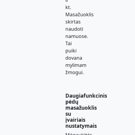
ir
kt.
Masažuoklis
skirtas
naudoti
namuose.
Tai
puiki
dovana
mylimam
žmogui.
Daugiafunkcinis
pėdų
masažuoklis
su
įvairiais
nustatymais