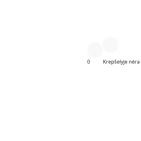
0
0
Krepšelyje nėra