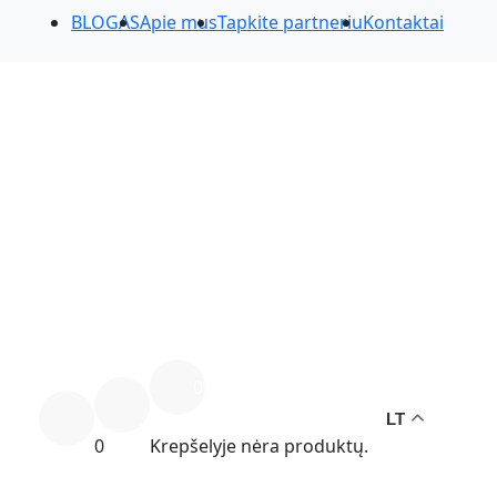
BLOGAS
Apie mus
Tapkite partneriu
Kontaktai
0
LT
0
Krepšelyje nėra produktų.