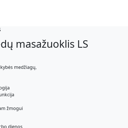
S
pėdų masažuoklis LS
okybės medžiagų,
ogija
unkcija
mam žmogui
rbo dienos