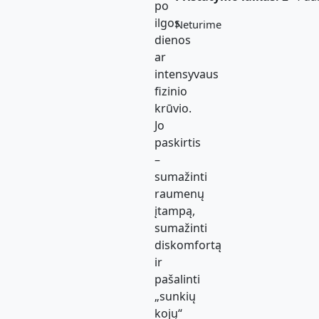
po
ilgos
Neturime
dienos
ar
intensyvaus
fizinio
krūvio.
Jo
paskirtis
–
sumažinti
raumenų
įtampą,
sumažinti
diskomfortą
ir
pašalinti
„sunkių
kojų“