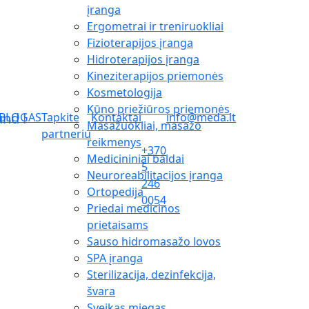
įranga
Ergometrai ir treniruokliai
Fizioterapijos įranga
Hidroterapijos įranga
Kineziterapijos priemonės
Kosmetologija
Kūno priežiūros priemonės
BLOGAS
Tapkite
Kontaktai
info@meda.lt
Masažuokliai, masažo
partneriu
reikmenys
+370
Medicininiai baldai
5
Neuroreabilitacijos įranga
246
Ortopedija
0054
Priedai medicinos
prietaisams
Sauso hidromasažo lovos
SPA įranga
Sterilizacija, dezinfekcija,
švara
Sveikas miegas