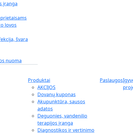
s įranga
 prietaisams
o lovos
fekcija, švara
gos nuoma
Produktai
Paslaugos
Įgyv
AKCIJOS
proj
Dovanų kuponas
Akupunktūra, sausos
adatos
Deguonies, vandenilio
terapijos įranga
Diagnostikos ir vertinimo