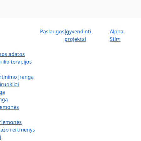
Paslaugos
Įgyvendinti
Alpha-
projektai
Stim
sos adatos
ilio terapijos
rtinimo įranga
iruokliai
nga
anga
riemonės
priemonės
sažo reikmenys
i