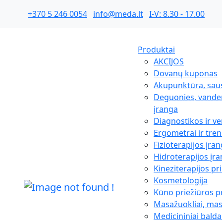
+370 5 246 0054
info@meda.lt
I-V: 8.30 - 17.00
Produktai
AKCIJOS
Dovanų kuponas
Akupunktūra, sau
Deguonies, vanden
įranga
Diagnostikos ir ve
Ergometrai ir tren
Fizioterapijos įra
Hidroterapijos įr
Kineziterapijos p
Kosmetologija
Kūno priežiūros 
Masažuokliai, ma
Medicininiai balda