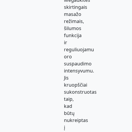
Mėgaukitės
skirtingais
masažo
režimais,
šilumos
funkcija
ir
reguliuojamu
oro
suspaudimo
intensyvumu.
Jis
kruopščiai
sukonstruotas
taip,
kad
būtų
nukreiptas
į