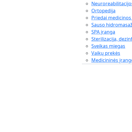
Neuroreabilitacijo
Ortopedija
Priedai medicinos
Sauso hidromasaž
SPA įranga
Sterilizacija, dezin
Sveikas miegas
Vaikų prekės
Medicininės įran