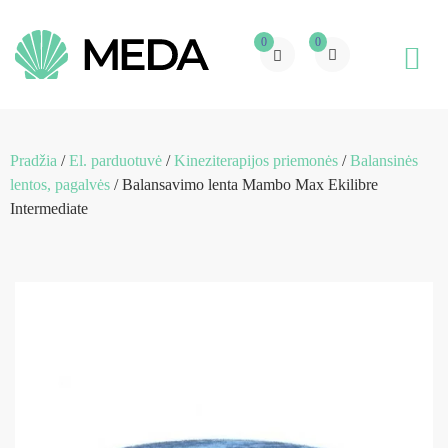
0
0
Pradžia
/
El. parduotuvė
/
Kineziterapijos priemonės
/
Balansinės
lentos, pagalvės
/ Balansavimo lenta Mambo Max Ekilibre
Intermediate