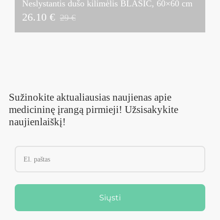
Neslystantis dušo kilimėlis BLASIC, 60×60 cm
26.10 €
29 €
Sužinokite aktualiausias naujienas apie
medicininę įrangą pirmieji! Užsisakykite
naujienlaiškį!
Siųsti