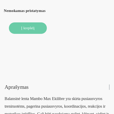
Nemokamas pristatymas
Į krepšelį
Aprašymas
Balansinė lenta Mambo Max Ekilibre yra skirta pusiausvyros
treniruotėms, pagerina pusiausvyros, koordinacijos, reakcijos ir
motorikos įgūdžius. Gali būti naudojama gulint, klūpant, sėdint ir