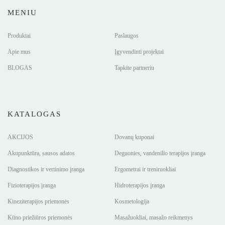
MENIU
Produktai
Paslaugos
Apie mus
Įgyvendinti projektai
BLOGAS
Tapkite partneriu
KATALOGAS
AKCIJOS
Dovanų kuponai
Akupunktūra, sausos adatos
Deguonies, vandenilio terapijos įranga
Diagnostikos ir vertinimo įranga
Ergometrai ir treniruokliai
Fizioterapijos įranga
Hidroterapijos įranga
Kineziterapijos priemonės
Kosmetologija
Kūno priežiūros priemonės
Masažuokliai, masažo reikmenys