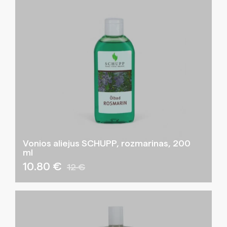
Vonios aliejus SCHUPP, rozmarinas, 200
ml
10.80 €
12 €