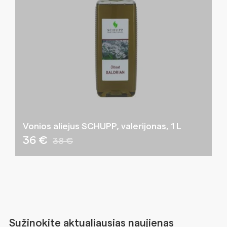
Vonios aliejus SCHUPP, valerijonas, 1 L
36 €
38 €
Sužinokite aktualiausias naujienas