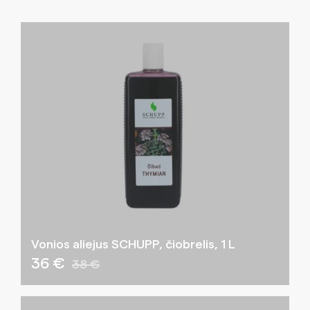
Vonios aliejus SCHUPP, čiobrelis, 1 L
36 €
38 €