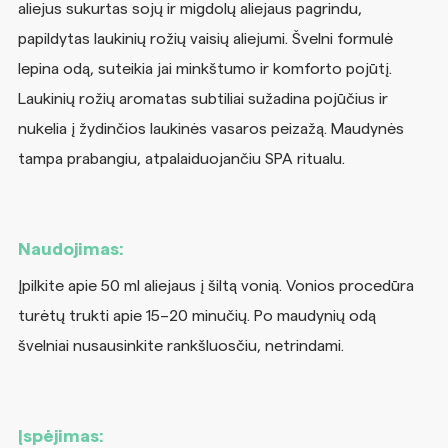
aliejus sukurtas sojų ir migdolų aliejaus pagrindu,
papildytas laukinių rožių vaisių aliejumi. Švelni formulė
lepina odą, suteikia jai minkštumo ir komforto pojūtį.
Laukinių rožių aromatas subtiliai sužadina pojūčius ir
nukelia į žydinčios laukinės vasaros peizažą. Maudynės
tampa prabangiu, atpalaiduojančiu SPA ritualu.
Naudojimas:
Įpilkite apie 50 ml aliejaus į šiltą vonią. Vonios procedūra
turėtų trukti apie 15–20 minučių. Po maudynių odą
švelniai nusausinkite rankšluosčiu, netrindami.
Įspėjimas: