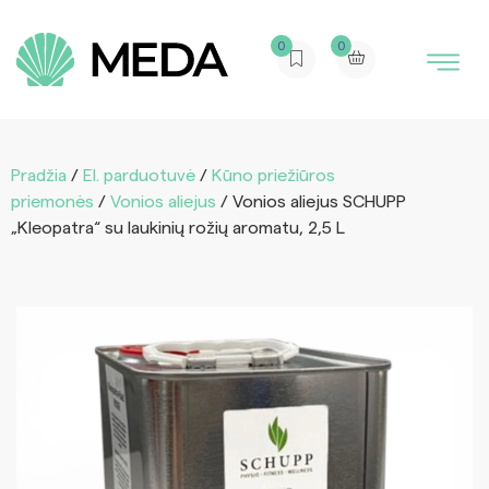
0
0
Pradžia
/
El. parduotuvė
/
Kūno priežiūros
priemonės
/
Vonios aliejus
/ Vonios aliejus SCHUPP
„Kleopatra“ su laukinių rožių aromatu, 2,5 L