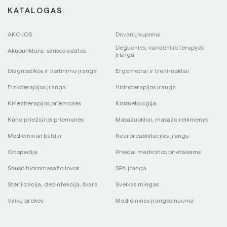
KATALOGAS
AKCIJOS
Dovanų kuponai
Deguonies, vandenilio terapijos
Akupunktūra, sausos adatos
įranga
Diagnostikos ir vertinimo įranga
Ergometrai ir treniruokliai
Fizioterapijos įranga
Hidroterapijos įranga
Kineziterapijos priemonės
Kosmetologija
Kūno priežiūros priemonės
Masažuokliai, masažo reikmenys
Medicininiai baldai
Neuroreabilitacijos įranga
Ortopedija
Priedai medicinos prietaisams
Sauso hidromasažo lovos
SPA įranga
Sterilizacija, dezinfekcija, švara
Sveikas miegas
Vaikų prekės
Medicininės įrangos nuoma