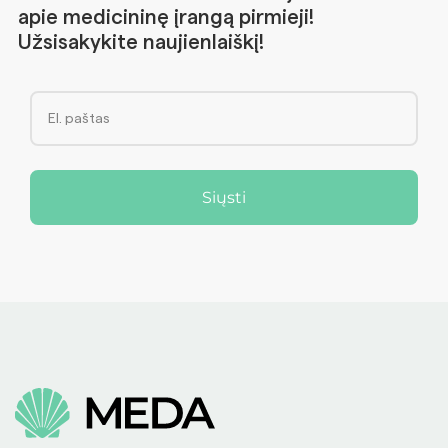
apie medicininę įrangą pirmieji!
Užsisakykite naujienlaiškį!
Siųsti