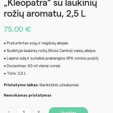
„Kleopatra“ su laukinių
rožių aromatu, 2,5 L
75.00
€
• Praturtintas sojų ir migdolų aliejais
• Sudėtyje laukinių rožių (Rosa Canina) vaisių aliejus
• Lepina odą ir suteikia prabangios SPA vonios pojūtį
• Dozavimas: 50 ml vienai voniai
• Tūris: 2,5 L
Pristatymo laikas:
Išankstinis užsakymas
Nemokamas pristatymas
-
+
Į krepšelį