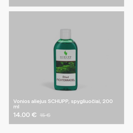
Vonios aliejus SCHUPP, spygliuočiai, 200
ml
14.00 €
15 €