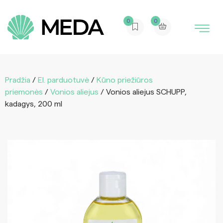
0
0
Pradžia
/
El. parduotuvė
/
Kūno priežiūros
priemonės
/
Vonios aliejus
/ Vonios aliejus SCHUPP,
kadagys, 200 ml