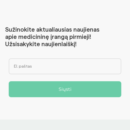
Sužinokite aktualiausias naujienas
apie medicininę įrangą pirmieji!
Užsisakykite naujienlaiškį!
Siųsti