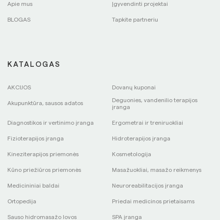
Apie mus
Įgyvendinti projektai
BLOGAS
Tapkite partneriu
KATALOGAS
AKCIJOS
Dovanų kuponai
Deguonies, vandenilio terapijos
Akupunktūra, sausos adatos
įranga
Diagnostikos ir vertinimo įranga
Ergometrai ir treniruokliai
Fizioterapijos įranga
Hidroterapijos įranga
Kineziterapijos priemonės
Kosmetologija
Kūno priežiūros priemonės
Masažuokliai, masažo reikmenys
Medicininiai baldai
Neuroreabilitacijos įranga
Ortopedija
Priedai medicinos prietaisams
Sauso hidromasažo lovos
SPA įranga