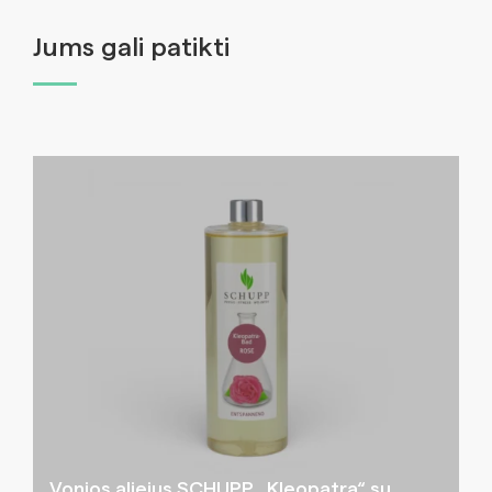
Jums gali patikti
Vonios aliejus SCHUPP „Kleopatra“ su