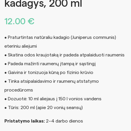
kadagys, 200 ml
12.00
€
• Praturtintas natūraliu kadagio (Juniperus communis)
eteriniu aliejumi
• Skatina odos kraujotaką ir padeda atpalaiduoti raumenis
• Padeda mažinti raumenų įtampą ir sąstingį
• Gaivina ir tonizuoja kūną po fizinio krūvio
• Tinka atsipalaidavimo ir raumenų atstatymo
procedūroms
• Dozuotė: 10 ml aliejaus į 150 l vonios vandens
• Tūris: 200 ml (apie 20 vonių seansų)
Pristatymo laikas:
2–4 darbo dienos