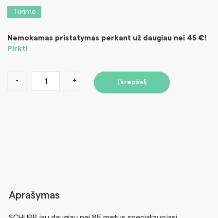
Turime
Nemokamas pristatymas perkant už daugiau nei 45 €!
Pirkti
-
+
Į krepšelį
Aprašymas
SCHUPP jau daugiau nei 85 metus specializuojasi