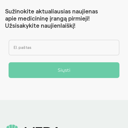
Sužinokite aktualiausias naujienas
apie medicininę įrangą pirmieji!
Užsisakykite naujienlaiškį!
Siųsti