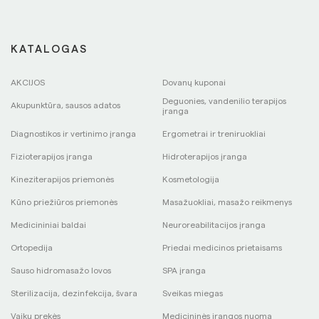
KATALOGAS
AKCIJOS
Dovanų kuponai
Deguonies, vandenilio terapijos
Akupunktūra, sausos adatos
įranga
Diagnostikos ir vertinimo įranga
Ergometrai ir treniruokliai
Fizioterapijos įranga
Hidroterapijos įranga
Kineziterapijos priemonės
Kosmetologija
Kūno priežiūros priemonės
Masažuokliai, masažo reikmenys
Medicininiai baldai
Neuroreabilitacijos įranga
Ortopedija
Priedai medicinos prietaisams
Sauso hidromasažo lovos
SPA įranga
Sterilizacija, dezinfekcija, švara
Sveikas miegas
Vaikų prekės
Medicininės įrangos nuoma