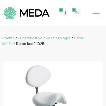
0
0
Pradžia
/
El. parduotuvė
/
Kosmetologija
/
Darbo
kėdės
/ Darbo kėdė 1025