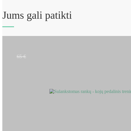
Jums gali patikti
Sulankstomas rankų – kojų pedalinis treniruoklis MoVes
45 €
65 €