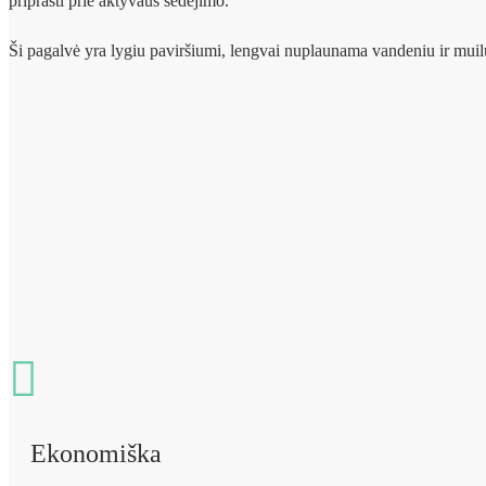
priprasti prie aktyvaus sėdėjimo.
Ši pagalvė yra lygiu paviršiumi, lengvai nuplaunama vandeniu ir muil
Ekonomiška