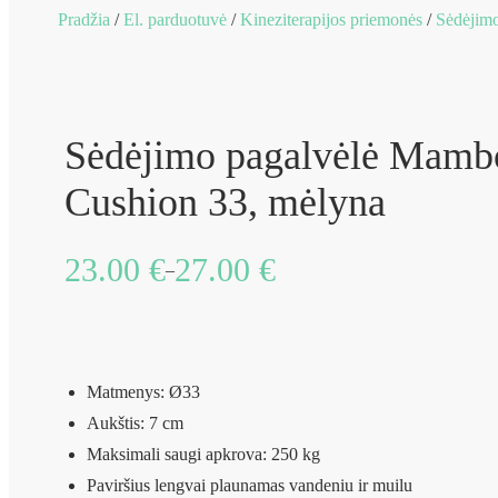
Pradžia
/
El. parduotuvė
/
Kineziterapijos priemonės
/
Sėdėjimo
Sėdėjimo pagalvėlė Mamb
Cushion 33, mėlyna
23.00
€
27.00
€
Price
–
range:
23.00 €
through
Matmenys: Ø33
27.00 €
Aukštis: 7 cm
Maksimali saugi apkrova: 250 kg
Paviršius lengvai plaunamas vandeniu ir muilu