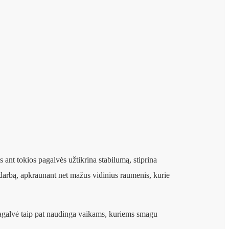
t tokios pagalvės užtikrina stabilumą, stiprina
į darbą, apkraunant net mažus vidinius raumenis, kurie
 pagalvė taip pat naudinga vaikams, kuriems smagu