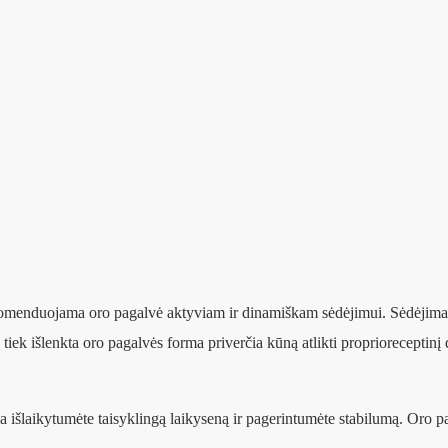
nduojama oro pagalvė aktyviam ir dinamiškam sėdėjimui. Sėdėjimas an
 tiek išlenkta oro pagalvės forma priverčia kūną atlikti proprioreceptin
da išlaikytumėte taisyklingą laikyseną ir pagerintumėte stabilumą. Oro