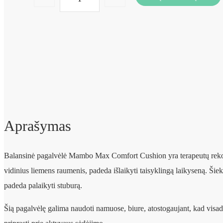
Aprašymas
Balansinė pagalvėlė Mambo Max Comfort Cushion yra terapeutų rekome
vidinius liemens raumenis, padeda išlaikyti taisyklingą laikyseną. Šiek
padeda palaikyti stuburą.
Šią pagalvėlę galima naudoti namuose, biure, atostogaujant, kad visa