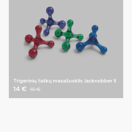
Trigerinių taškų masažuoklis Jacknobber II
14 €
15 €