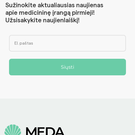
Sužinokite aktualiausias naujienas
apie medicininę įrangą pirmieji!
Užsisakykite naujienlaiškį!
Siųsti