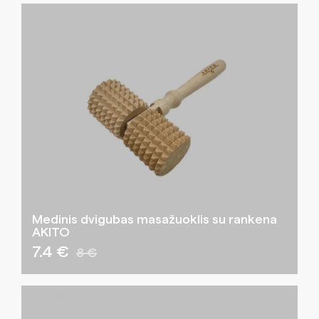
Medinis dvigubas masažuoklis su rankena
AKITO
7.4 €
8 €