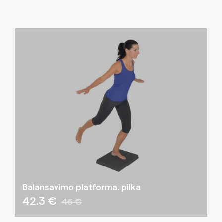
Balansavimo platforma. pilka
42.3 €
46 €