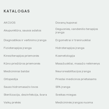
KATALOGAS
AKCIJOS
Dovanų kuponai
Deguonies, vandenilio terapijos
Akupunktūra, sausos adatos
įranga
Diagnostikos ir vertinimo įranga
Ergometrai ir treniruokliai
Fizioterapijos įranga
Hidroterapijos įranga
Kineziterapijos priemonės
Kosmetologija
Kūno priežiūros priemonės
Masažuokliai, masažo reikmenys
Medicininiai baldai
Neuroreabilitacijos įranga
Ortopedija
Priedai medicinos prietaisams
Sauso hidromasažo lovos
SPA įranga
Sterilizacija, dezinfekcija, švara
Sveikas miegas
Vaikų prekės
Medicininės įrangos nuoma