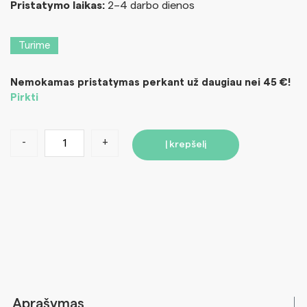
Pristatymo laikas:
2–4 darbo dienos
Turime
Nemokamas pristatymas perkant už daugiau nei 45 €!
Pirkti
-
+
Į krepšelį
Aprašymas