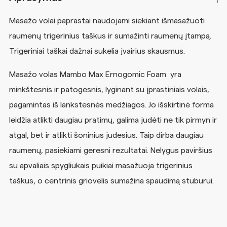
Masažo volai paprastai naudojami siekiant išmasažuoti
raumenų trigerinius taškus ir sumažinti raumenų įtampą.
Trigeriniai taškai dažnai sukelia įvairius skausmus.
Masažo volas Mambo Max Ernogomic Foam yra
minkštesnis ir patogesnis, lyginant su įprastiniais volais,
pagamintas iš lankstesnės medžiagos. Jo išskirtinė forma
leidžia atlikti daugiau pratimų, galima judėti ne tik pirmyn ir
atgal, bet ir atlikti šoninius judesius. Taip dirba daugiau
raumenų, pasiekiami geresni rezultatai. Nelygus paviršius
su apvaliais spygliukais puikiai masažuoja trigerinius
taškus, o centrinis griovelis sumažina spaudimą stuburui.