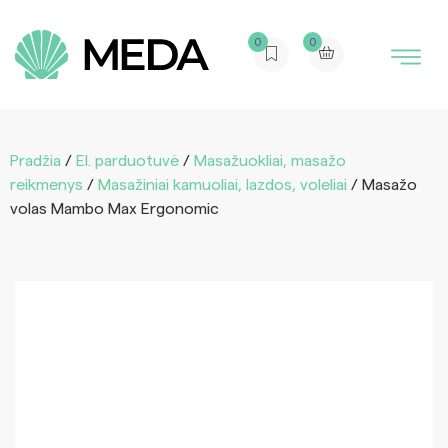
0
0
Pradžia
/
El. parduotuvė
/
Masažuokliai, masažo
reikmenys
/
Masažiniai kamuoliai, lazdos, voleliai
/ Masažo
volas Mambo Max Ergonomic