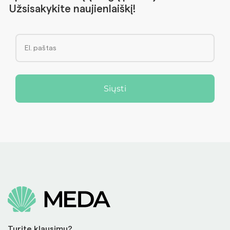
Užsisakykite naujienlaiškį!
Siųsti
Turite klausimų?