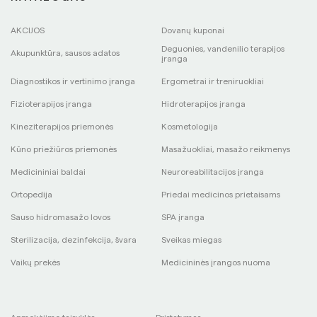
AKCIJOS
Dovanų kuponai
Deguonies, vandenilio terapijos
Akupunktūra, sausos adatos
įranga
Diagnostikos ir vertinimo įranga
Ergometrai ir treniruokliai
Fizioterapijos įranga
Hidroterapijos įranga
Kineziterapijos priemonės
Kosmetologija
Kūno priežiūros priemonės
Masažuokliai, masažo reikmenys
Medicininiai baldai
Neuroreabilitacijos įranga
Ortopedija
Priedai medicinos prietaisams
Sauso hidromasažo lovos
SPA įranga
Sterilizacija, dezinfekcija, švara
Sveikas miegas
Vaikų prekės
Medicininės įrangos nuoma