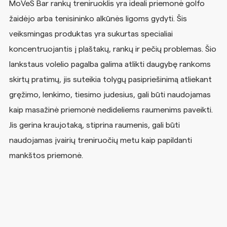
MoVeS Bar rankų treniruoklis yra ideali priemonė golfo
žaidėjo arba tenisininko alkūnės ligoms gydyti. Šis
veiksmingas produktas yra sukurtas specialiai
koncentruojantis į plaštakų, rankų ir pečių problemas. Šio
lankstaus volelio pagalba galima atlikti daugybę rankoms
skirtų pratimų, jis suteikia tolygų pasipriešinimą atliekant
gręžimo, lenkimo, tiesimo judesius, gali būti naudojamas
kaip masažinė priemonė nedideliems raumenims paveikti.
Jis gerina kraujotaką, stiprina raumenis, gali būti
naudojamas įvairių treniruočių metu kaip papildanti
mankštos priemonė.