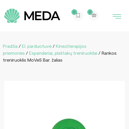
0
0
Pradžia
/
El. parduotuvė
/
Kineziterapijos
priemonės
/
Espanderiai, plaštakų treniruokliai
/ Rankos
treniruoklis MoVeS Bar. žalias