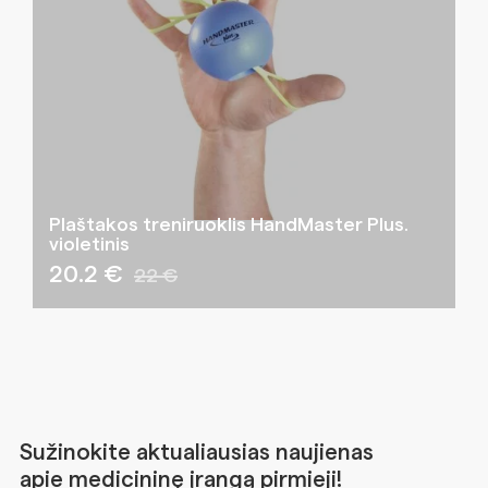
Plaštakos treniruoklis HandMaster Plus.
violetinis
20.2 €
22 €
Sužinokite aktualiausias naujienas
apie medicininę įrangą pirmieji!