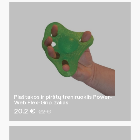
Plaštakos ir pirštų treniruoklis Power-
Web Flex-Grip. žalias
20.2 €
22 €