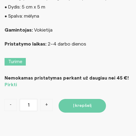
• Dydis: 5 cm x 5 m
• Spalva: mėlyna
Gamintojas:
Vokietija
Pristatymo laikas:
2–4 darbo dienos
Turime
Nemokamas pristatymas perkant už daugiau nei 45 €!
Pirkti
-
+
Į krepšelį