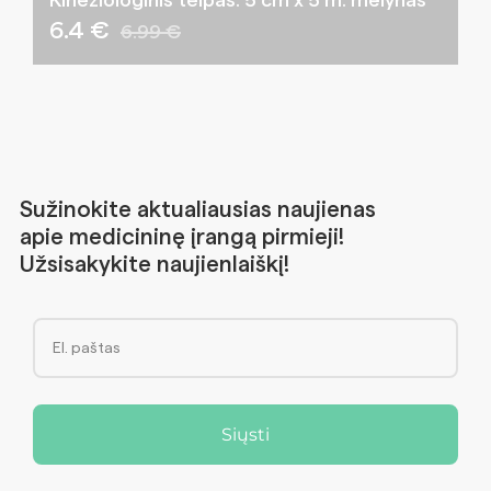
Kineziologinis teipas. 5 cm x 5 m. mėlynas
6.4 €
6.99 €
Sužinokite aktualiausias naujienas
apie medicininę įrangą pirmieji!
Užsisakykite naujienlaiškį!
Siųsti