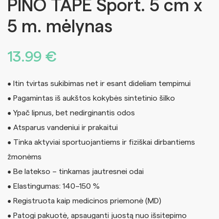
PINO TAPE Sport. 5 cm x
5 m. mėlynas
13.99
€
• Itin tvirtas sukibimas net ir esant dideliam tempimui
• Pagamintas iš aukštos kokybės sintetinio šilko
• Ypač lipnus, bet nedirginantis odos
• Atsparus vandeniui ir prakaitui
• Tinka aktyviai sportuojantiems ir fiziškai dirbantiems
žmonėms
• Be latekso – tinkamas jautresnei odai
• Elastingumas: 140–150 %
• Registruota kaip medicinos priemonė (MD)
• Patogi pakuotė, apsauganti juostą nuo išsitepimo