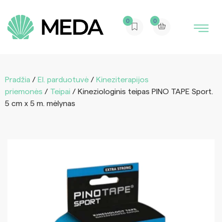
0
0
Pradžia
/
El. parduotuvė
/
Kineziterapijos
priemonės
/
Teipai
/ Kineziologinis teipas PINO TAPE Sport.
5 cm x 5 m. mėlynas