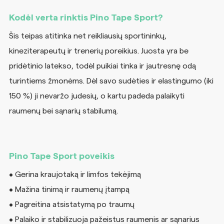
Kodėl verta rinktis Pino Tape Sport?
Šis teipas atitinka net reikliausių sportininkų,
kineziterapeutų ir trenerių poreikius. Juosta yra be
pridėtinio latekso, todėl puikiai tinka ir jautresnę odą
turintiems žmonėms. Dėl savo sudėties ir elastingumo (iki
150 %) ji nevaržo judesių, o kartu padeda palaikyti
raumenų bei sąnarių stabilumą.
Pino Tape Sport poveikis
• Gerina kraujotaką ir limfos tekėjimą
• Mažina tinimą ir raumenų įtampą
• Pagreitina atsistatymą po traumų
• Palaiko ir stabilizuoja pažeistus raumenis ar sąnarius