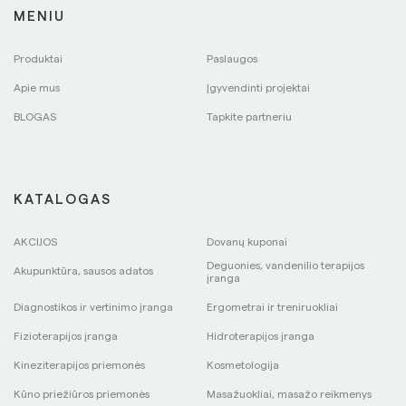
MENIU
Produktai
Paslaugos
Apie mus
Įgyvendinti projektai
BLOGAS
Tapkite partneriu
KATALOGAS
AKCIJOS
Dovanų kuponai
Deguonies, vandenilio terapijos
Akupunktūra, sausos adatos
įranga
Diagnostikos ir vertinimo įranga
Ergometrai ir treniruokliai
Fizioterapijos įranga
Hidroterapijos įranga
Kineziterapijos priemonės
Kosmetologija
Kūno priežiūros priemonės
Masažuokliai, masažo reikmenys