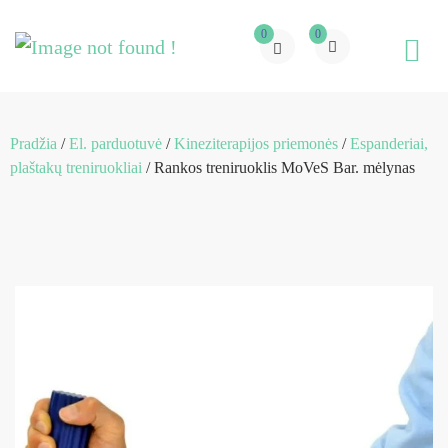
0
0
Pradžia
/
El. parduotuvė
/
Kineziterapijos priemonės
/
Espanderiai,
plaštakų treniruokliai
/ Rankos treniruoklis MoVeS Bar. mėlynas