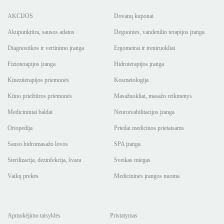
AKCIJOS
Dovanų kuponai
Akupunktūra, sausos adatos
Deguonies, vandenilio terapijos įranga
Diagnostikos ir vertinimo įranga
Ergometrai ir treniruokliai
Fizioterapijos įranga
Hidroterapijos įranga
Kineziterapijos priemonės
Kosmetologija
Kūno priežiūros priemonės
Masažuokliai, masažo reikmenys
Medicininiai baldai
Neuroreabilitacijos įranga
Ortopedija
Priedai medicinos prietaisams
Sauso hidromasažo lovos
SPA įranga
Sterilizacija, dezinfekcija, švara
Sveikas miegas
Vaikų prekės
Medicininės įrangos nuoma
Apmokėjimo taisyklės
Pristatymas