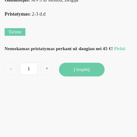
Pristatymas:
2-3 d.d
Turime
Nemokamas pristatymas perkant už daugiau nei 45 €!
Pirkti
-
+
Į krepšelį