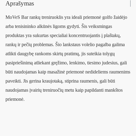
Aprašymas
MoVeS Bar rankų treniruoklis yra ideali priemonė golfo žaidėjo
arba tenisininko alkūnės ligoms gydyti. Šis veiksmingas
produktas yra sukurtas specialiai koncentruojantis į plaštakų,
rankų ir pečių problemas. Šio lankstaus volelio pagalba galima
atlikti daugybę rankoms skirtų pratimų, jis suteikia tolygų
pasipriešinimą atliekant gręžimo, lenkimo, tiesimo judesius, gali
būti naudojamas kaip masažinė priemonė nedideliems raumenims
paveikti. Jis gerina kraujotaką, stiprina raumenis, gali būti
naudojamas įvairių treniruočių metu kaip papildanti mankštos
priemonė.