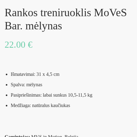
Rankos treniruoklis MoVeS
Bar. mėlynas
22.00
€
Išmatavimai: 31 x 4,5 cm
Spalva: mėlynas
Pasipriešinimas: labai sunkus 10,5-11,5 kg
Medžiaga: natūralus kaučiukas
Gamintojas:
MVS in Motion, Belgija