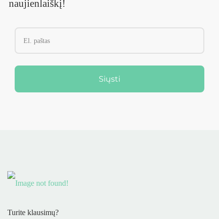
naujienlaiškį!
Siųsti
Turite klausimų?