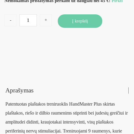
Nemokamas pristatymas perkant už daugiau nei 45 €!
Pirkti
-
+
Į krepšelį
Aprašymas
Patentuotas plaštakos treniruoklis HandMaster Plus skirtas
plaštakos, riešo ir dilbio raumenims stiprinti bei judesių greičiui ir
amplitudei didinti, kraujotakai intensyvinti, visų plaštakos
periferinių nervų stimuliacijai. Treniruojami 9 raumenys, kurie