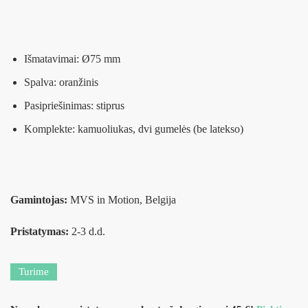
Išmatavimai: Ø75 mm
Spalva: oranžinis
Pasipriešinimas: stiprus
Komplekte: kamuoliukas, dvi gumelės (be latekso)
Gamintojas:
MVS in Motion, Belgija
Pristatymas:
2-3 d.d.
Turime