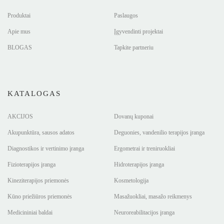
Produktai
Paslaugos
Apie mus
Įgyvendinti projektai
BLOGAS
Tapkite partneriu
KATALOGAS
AKCIJOS
Dovanų kuponai
Akupunktūra, sausos adatos
Deguonies, vandenilio terapijos įranga
Diagnostikos ir vertinimo įranga
Ergometrai ir treniruokliai
Fizioterapijos įranga
Hidroterapijos įranga
Kineziterapijos priemonės
Kosmetologija
Kūno priežiūros priemonės
Masažuokliai, masažo reikmenys
Medicininiai baldai
Neuroreabilitacijos įranga