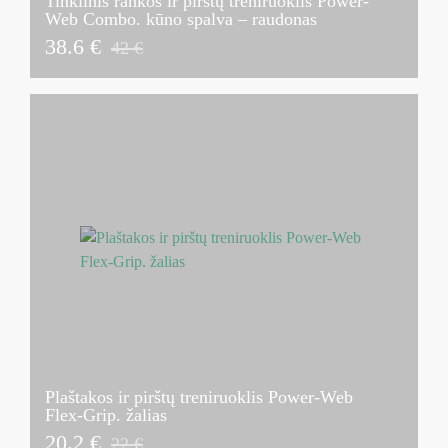
Tinklinis rankos ir pirštų treniruoklis Power-
Web Combo. kūno spalva – raudonas
38.6 €
42 €
Plaštakos ir pirštų treniruoklis Power-Web
Flex-Grip. žalias
20.2 €
22 €