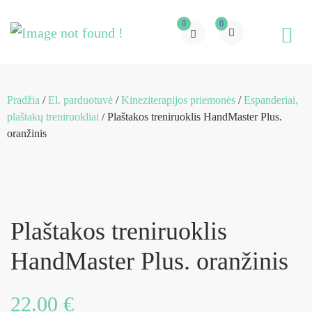
0
0
Pradžia
/
El. parduotuvė
/
Kineziterapijos priemonės
/
Espanderiai,
plaštakų treniruokliai
/ Plaštakos treniruoklis HandMaster Plus.
oranžinis
Plaštakos treniruoklis
HandMaster Plus. oranžinis
22.00
€