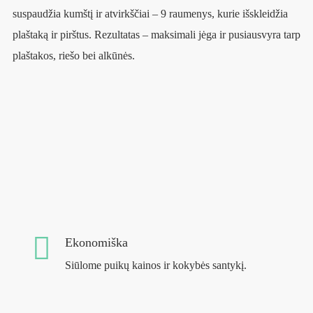
suspaudžia kumštį ir atvirkščiai – 9 raumenys, kurie išskleidžia
plaštaką ir pirštus. Rezultatas – maksimali jėga ir pusiausvyra tarp
plaštakos, riešo bei alkūnės.
Ekonomiška
Siūlome puikų kainos ir kokybės santykį.