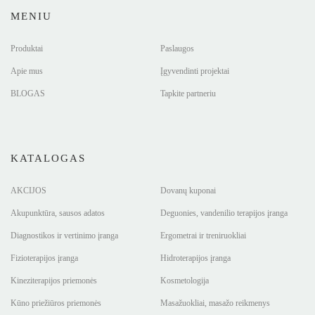
MENIU
Produktai
Paslaugos
Apie mus
Įgyvendinti projektai
BLOGAS
Tapkite partneriu
KATALOGAS
AKCIJOS
Dovanų kuponai
Akupunktūra, sausos adatos
Deguonies, vandenilio terapijos įranga
Diagnostikos ir vertinimo įranga
Ergometrai ir treniruokliai
Fizioterapijos įranga
Hidroterapijos įranga
Kineziterapijos priemonės
Kosmetologija
Kūno priežiūros priemonės
Masažuokliai, masažo reikmenys