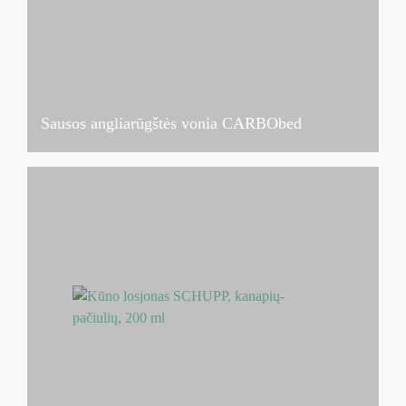
Sausos angliarūgštės vonia CARBObed