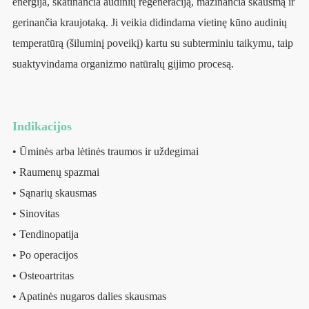
energija, skatinančia audinių regeneraciją, mažinančia skausmą ir
gerinančia kraujotaką. Ji veikia didindama vietinę kūno audinių
temperatūrą (šiluminį poveikį) kartu su subterminiu taikymu, taip
suaktyvindama organizmo natūralų gijimo procesą.
Indikacijos
• Ūminės arba lėtinės traumos ir uždegimai
• Raumenų spazmai
• Sąnarių skausmas
• Sinovitas
• Tendinopatija
• Po operacijos
• Osteoartritas
• Apatinės nugaros dalies skausmas