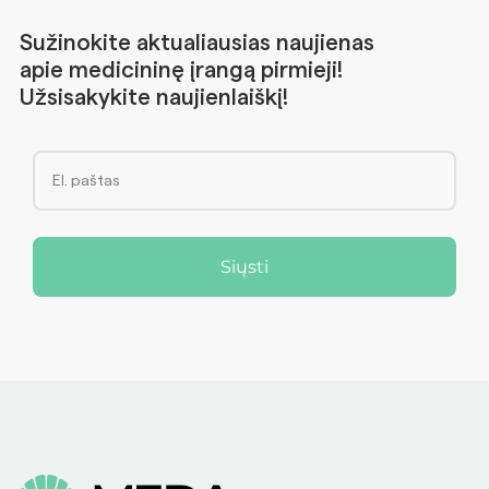
Sužinokite aktualiausias naujienas
apie medicininę įrangą pirmieji!
Užsisakykite naujienlaiškį!
Siųsti