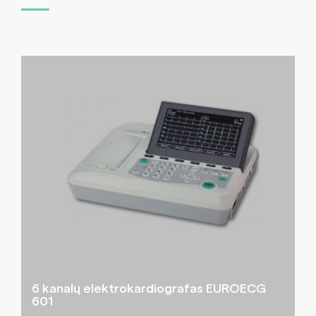
6 kanalų elektrokardiografas EUROECG
601