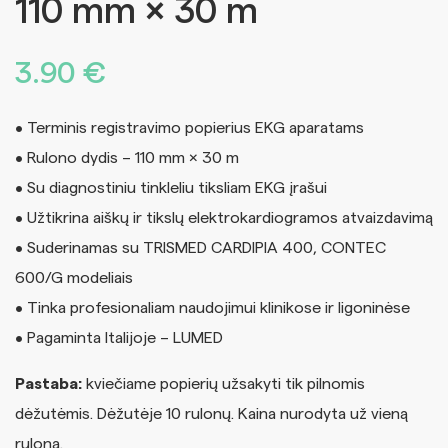
110 mm × 30 m
3.90
€
• Terminis registravimo popierius EKG aparatams
• Rulono dydis – 110 mm × 30 m
• Su diagnostiniu tinkleliu tiksliam EKG įrašui
• Užtikrina aiškų ir tikslų elektrokardiogramos atvaizdavimą
• Suderinamas su TRISMED CARDIPIA 400, CONTEC
600/G modeliais
• Tinka profesionaliam naudojimui klinikose ir ligoninėse
• Pagaminta Italijoje – LUMED
Pastaba:
kviečiame popierių užsakyti tik pilnomis
dėžutėmis. Dėžutėje 10 rulonų. Kaina nurodyta už vieną
ruloną.