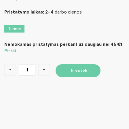
Pristatymo laikas:
2–4 darbo dienos
Turime
Nemokamas pristatymas perkant už daugiau nei 45 €!
Pirkti
-
+
Į krepšelį