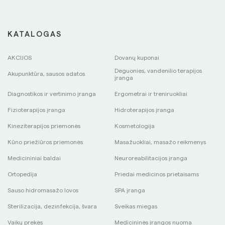
KATALOGAS
AKCIJOS
Dovanų kuponai
Deguonies, vandenilio terapijos
Akupunktūra, sausos adatos
įranga
Diagnostikos ir vertinimo įranga
Ergometrai ir treniruokliai
Fizioterapijos įranga
Hidroterapijos įranga
Kineziterapijos priemonės
Kosmetologija
Kūno priežiūros priemonės
Masažuokliai, masažo reikmenys
Medicininiai baldai
Neuroreabilitacijos įranga
Ortopedija
Priedai medicinos prietaisams
Sauso hidromasažo lovos
SPA įranga
Sterilizacija, dezinfekcija, švara
Sveikas miegas
Vaikų prekės
Medicininės įrangos nuoma