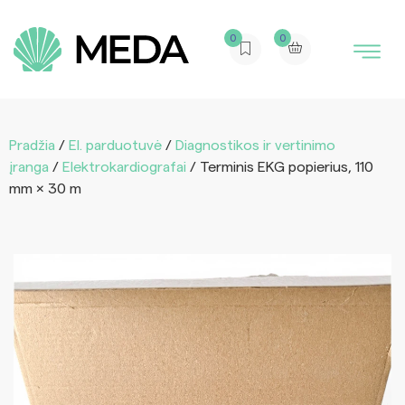
0
0
Pradžia
/
El. parduotuvė
/
Diagnostikos ir vertinimo
įranga
/
Elektrokardiografai
/ Terminis EKG popierius, 110
mm × 30 m