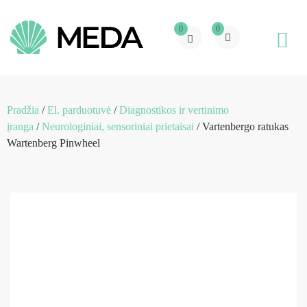
0
0
Pradžia
/
El. parduotuvė
/
Diagnostikos ir vertinimo
įranga
/
Neurologiniai, sensoriniai prietaisai
/ Vartenbergo ratukas
Wartenberg Pinwheel