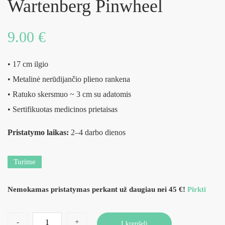
Wartenberg Pinwheel
9.00
€
• 17 cm ilgio
• Metalinė nerūdijančio plieno rankena
• Ratuko skersmuo ~ 3 cm su adatomis
• Sertifikuotas medicinos prietaisas
Pristatymo laikas:
2–4 darbo dienos
Turime
Nemokamas pristatymas perkant už daugiau nei 45 €!
Pirkti
-
+
Į krepšelį