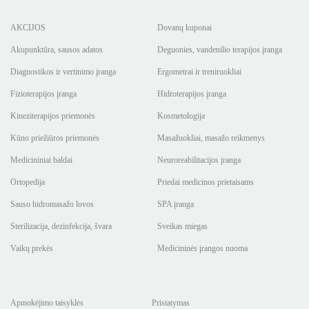
AKCIJOS
Dovanų kuponai
Akupunktūra, sausos adatos
Deguonies, vandenilio terapijos įranga
Diagnostikos ir vertinimo įranga
Ergometrai ir treniruokliai
Fizioterapijos įranga
Hidroterapijos įranga
Kineziterapijos priemonės
Kosmetologija
Kūno priežiūros priemonės
Masažuokliai, masažo reikmenys
Medicininiai baldai
Neuroreabilitacijos įranga
Ortopedija
Priedai medicinos prietaisams
Sauso hidromasažo lovos
SPA įranga
Sterilizacija, dezinfekcija, švara
Sveikas miegas
Vaikų prekės
Medicininės įrangos nuoma
Apmokėjimo taisyklės
Pristatymas