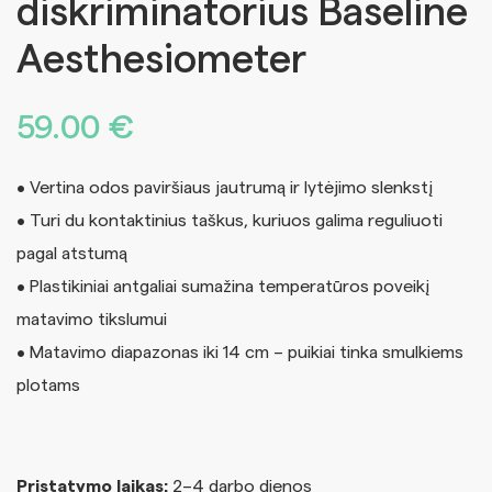
diskriminatorius Baseline
Aesthesiometer
59.00
€
• Vertina odos paviršiaus jautrumą ir lytėjimo slenkstį
• Turi du kontaktinius taškus, kuriuos galima reguliuoti
pagal atstumą
• Plastikiniai antgaliai sumažina temperatūros poveikį
matavimo tikslumui
• Matavimo diapazonas iki 14 cm – puikiai tinka smulkiems
plotams
Pristatymo laikas:
2–4 darbo dienos