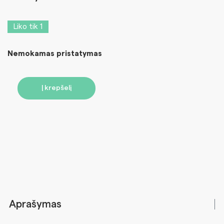
Liko tik 1
Nemokamas pristatymas
Į krepšelį
Aprašymas