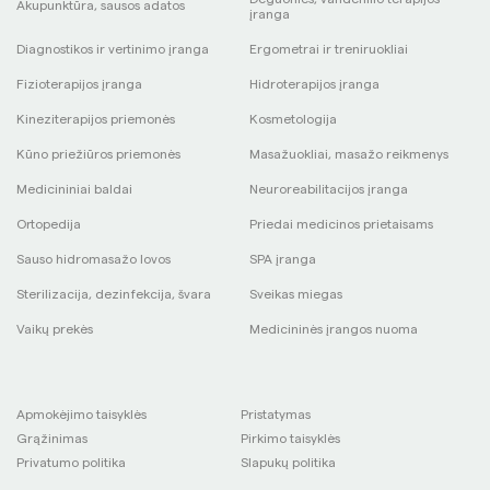
Akupunktūra, sausos adatos
įranga
Diagnostikos ir vertinimo įranga
Ergometrai ir treniruokliai
Fizioterapijos įranga
Hidroterapijos įranga
Kineziterapijos priemonės
Kosmetologija
Kūno priežiūros priemonės
Masažuokliai, masažo reikmenys
Medicininiai baldai
Neuroreabilitacijos įranga
Ortopedija
Priedai medicinos prietaisams
Sauso hidromasažo lovos
SPA įranga
Sterilizacija, dezinfekcija, švara
Sveikas miegas
Vaikų prekės
Medicininės įrangos nuoma
Apmokėjimo taisyklės
Pristatymas
Grąžinimas
Pirkimo taisyklės
Privatumo politika
Slapukų politika