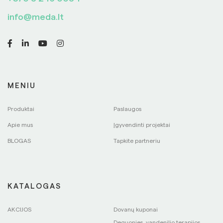
info@meda.lt
MENIU
Produktai
Paslaugos
Apie mus
Įgyvendinti projektai
BLOGAS
Tapkite partneriu
KATALOGAS
AKCIJOS
Dovanų kuponai
Deguonies, vandenilio terapijos