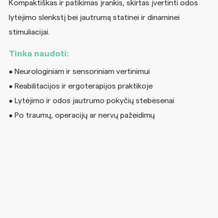
Kompaktiškas ir patikimas įrankis, skirtas įvertinti odos
lytėjimo slenkstį bei jautrumą statinei ir dinaminei
stimuliacijai.
Tinka naudoti:
• Neurologiniam ir sensoriniam vertinimui
• Reabilitacijos ir ergoterapijos praktikoje
• Lytėjimo ir odos jautrumo pokyčių stebėsenai
• Po traumų, operacijų ar nervų pažeidimų