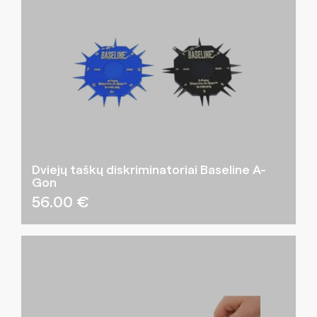
Dviejų taškų diskriminatoriai Baseline A-
Gon
56.00
€