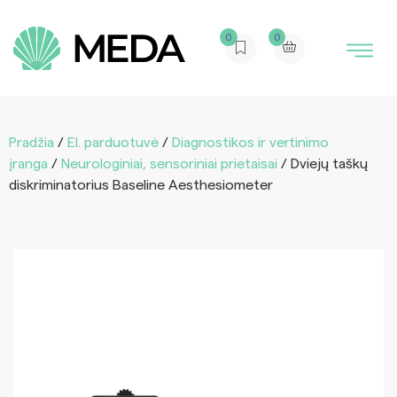
0
0
Pradžia
/
El. parduotuvė
/
Diagnostikos ir vertinimo
įranga
/
Neurologiniai, sensoriniai prietaisai
/ Dviejų taškų
diskriminatorius Baseline Aesthesiometer