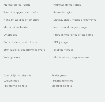
Fizioterapijos įranga
Hidroterapijos įranga
Kineziterapijos priemonės
Kosmetologija
Kūno priežiūros priemonės
Masažuokliai, masažo reikmenys
Medicininiai baldai
Neuroreabilitacijos įranga
Ortopedija
Priedai medicinos prietaisams
Sauso hidromasažo lovos
SPA įranga
Sterilizacija, dezinfekcija, švara
Sveikas miegas
Vaikų prekės
Medicininės įrangos nuoma
Apmokėjimo taisyklės
Pristatymas
Grąžinimas
Pirkimo taisyklės
Privatumo politika
Slapukų politika