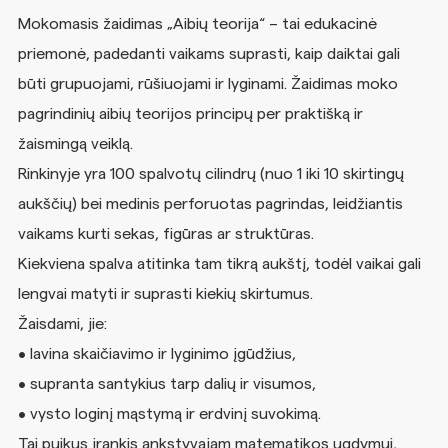
Mokomasis žaidimas „Aibių teorija“ – tai edukacinė
priemonė, padedanti vaikams suprasti, kaip daiktai gali
būti grupuojami, rūšiuojami ir lyginami. Žaidimas moko
pagrindinių aibių teorijos principų per praktišką ir
žaismingą veiklą.
Rinkinyje yra 100 spalvotų cilindrų (nuo 1 iki 10 skirtingų
aukščių) bei medinis perforuotas pagrindas, leidžiantis
vaikams kurti sekas, figūras ar struktūras.
Kiekviena spalva atitinka tam tikrą aukštį, todėl vaikai gali
lengvai matyti ir suprasti kiekių skirtumus.
Žaisdami, jie:
• lavina skaičiavimo ir lyginimo įgūdžius,
• supranta santykius tarp dalių ir visumos,
• vysto loginį mąstymą ir erdvinį suvokimą.
Tai puikus įrankis ankstyvajam matematikos ugdymui,