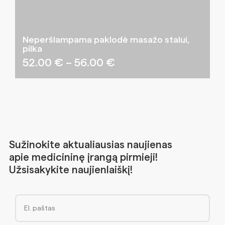
Neperšlampama paklodė masažo stalui,
pilka
Price
52.00
€
–
56.00
€
range:
52.00 €
through
56.00 €
Sužinokite aktualiausias naujienas
apie medicininę įrangą pirmieji!
Užsisakykite naujienlaiškį!