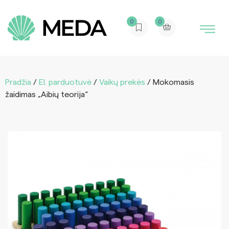
0
0
Pradžia
/
El. parduotuvė
/
Vaikų prekės
/ Mokomasis
žaidimas „Aibių teorija“