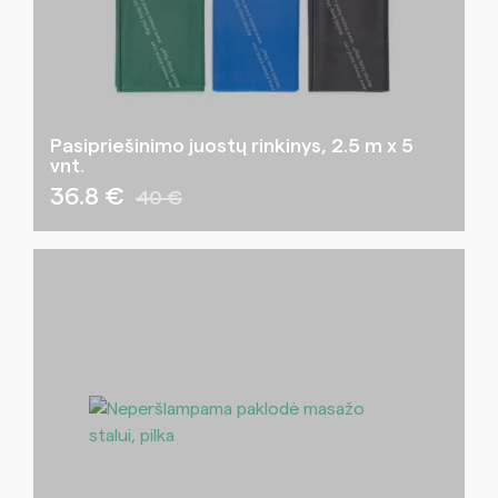
Pasipriešinimo juostų rinkinys, 2.5 m x 5
vnt.
36.8 €
40 €