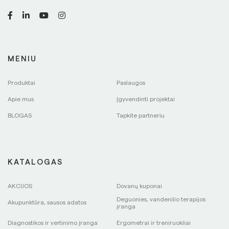
MENIU
Produktai
Paslaugos
Apie mus
Įgyvendinti projektai
BLOGAS
Tapkite partneriu
KATALOGAS
AKCIJOS
Dovanų kuponai
Deguonies, vandenilio terapijos
Akupunktūra, sausos adatos
įranga
Diagnostikos ir vertinimo įranga
Ergometrai ir treniruokliai