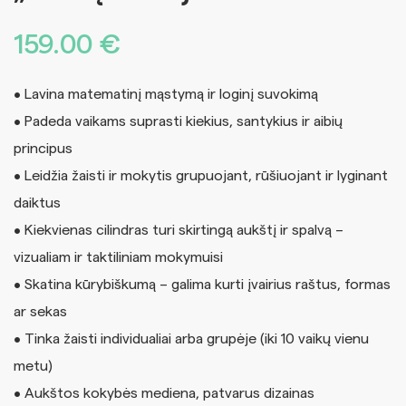
159.00
€
• Lavina matematinį mąstymą ir loginį suvokimą
• Padeda vaikams suprasti kiekius, santykius ir aibių
principus
• Leidžia žaisti ir mokytis grupuojant, rūšiuojant ir lyginant
daiktus
• Kiekvienas cilindras turi skirtingą aukštį ir spalvą –
vizualiam ir taktiliniam mokymuisi
• Skatina kūrybiškumą – galima kurti įvairius raštus, formas
ar sekas
• Tinka žaisti individualiai arba grupėje (iki 10 vaikų vienu
metu)
• Aukštos kokybės mediena, patvarus dizainas