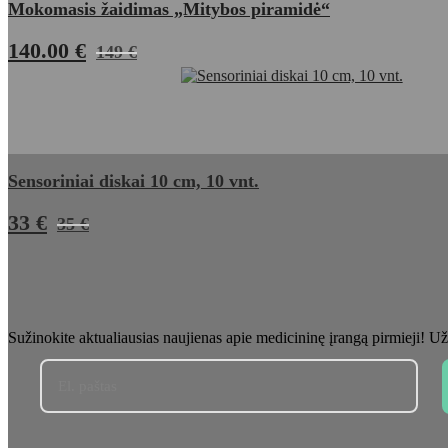
Mokomasis žaidimas „Mitybos piramidė“
140.00 €
149 €
Sensoriniai diskai 10 cm, 10 vnt.
33 €
35 €
Sužinokite aktualiausias naujienas apie medicininę įrangą pirmieji! Už