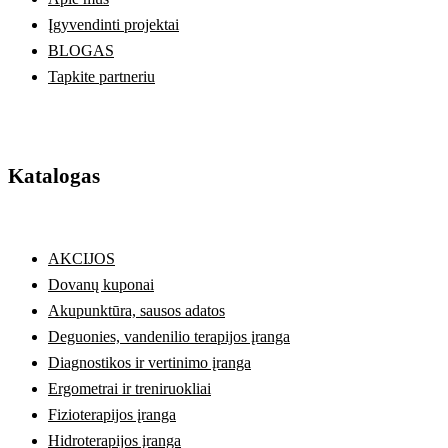
Įgyvendinti projektai
BLOGAS
Tapkite partneriu
Katalogas
AKCIJOS
Dovanų kuponai
Akupunktūra, sausos adatos
Deguonies, vandenilio terapijos įranga
Diagnostikos ir vertinimo įranga
Ergometrai ir treniruokliai
Fizioterapijos įranga
Hidroterapijos įranga