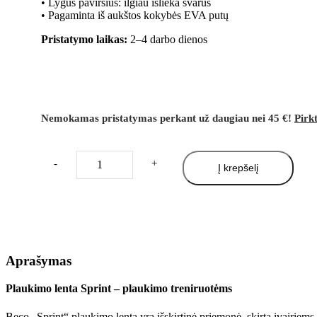
• Lygus paviršius: ilgiau išlieka švarus
• Pagaminta iš aukštos kokybės EVA putų
Pristatymo laikas:
2–4 darbo dienos
Turime
Nemokamas pristatymas perkant už daugiau nei 45 €!
Pirkt
-
+
Į krepšelį
Aprašymas
Plaukimo lenta Sprint – plaukimo treniruotėms
Beco „Sprint“ plaukimo lenta yra išskirtinė priemonė, skirta įvairiem