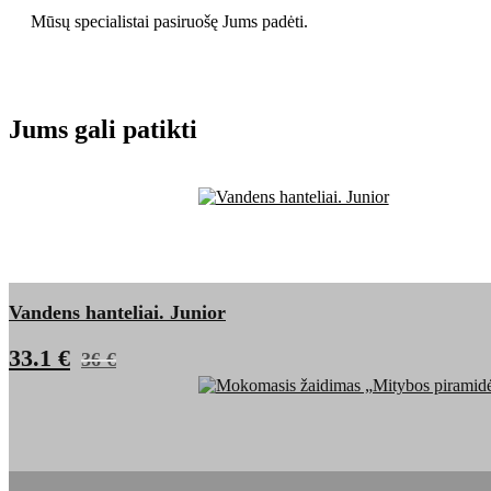
Mūsų specialistai pasiruošę Jums padėti.
Jums gali patikti
Vandens hanteliai. Junior
33.1 €
36 €