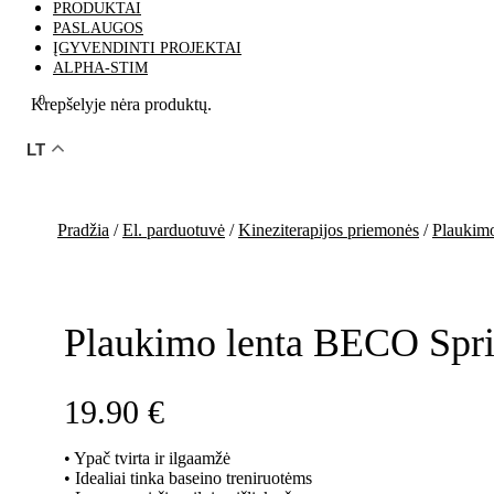
PRODUKTAI
PASLAUGOS
ĮGYVENDINTI PROJEKTAI
ALPHA-STIM
0
Krepšelyje nėra produktų.
LT
Pradžia
/
El. parduotuvė
/
Kineziterapijos priemonės
/
Plaukim
Plaukimo lenta BECO Spri
19.90
€
• Ypač tvirta ir ilgaamžė
• Idealiai tinka baseino treniruotėms