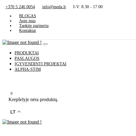
+370 5 246 0054
info@meda.lt
I-V: 8.30 - 17.00
BLOGAS
Apie mus
Tapkite partneriu
Kontaktai
PRODUKTAI
PASLAUGOS
ĮGYVENDINTI PROJEKTAI
ALPHA-STIM
0
Krepšelyje nėra produktų.
LT