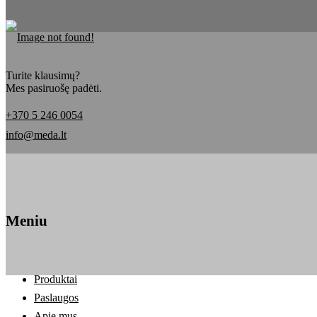
Turite klausimų?
Mes pasiruošę padėti.
+370 5 246 0054
info@meda.lt
Meniu
Produktai
Paslaugos
Apie mus