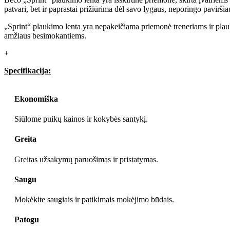
patvari, bet ir paprastai prižiūrima dėl savo lygaus, neporingo pavirš
„Sprint“ plaukimo lenta yra nepakeičiama priemonė treneriams ir plauki
amžiaus besimokantiems.
Specifikacija:
Ekonomiška
Siūlome puikų kainos ir kokybės santykį.
Greita
Greitas užsakymų paruošimas ir pristatymas.
Saugu
Mokėkite saugiais ir patikimais mokėjimo būdais.
Patogu