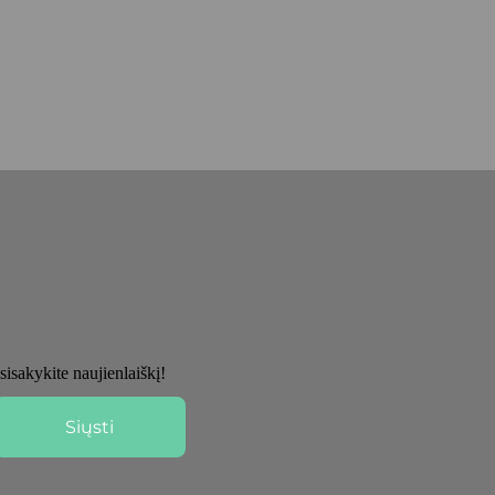
sisakykite naujienlaiškį!
Siųsti