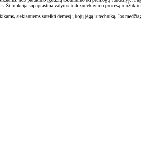
iaus. Ši funkcija supaprastina valymo ir dezinfekavimo procesą ir užtikri
kams, siekiantiems sutelkti dėmesį į kojų jėgą ir techniką. Jos medžiag