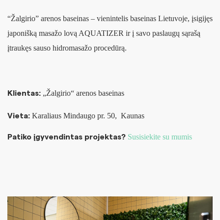
“Žalgirio” arenos baseinas – vienintelis baseinas Lietuvoje, įsigijęs
japonišką masažo lovą AQUATIZER ir į savo paslaugų sąrašą
įtraukęs sauso hidromasažo procedūrą.
„Žalgirio“ arenos baseinas
Klientas:
Karaliaus Mindaugo pr. 50, Kaunas
Vieta:
Susisiekite su mumis
Patiko įgyvendintas projektas?