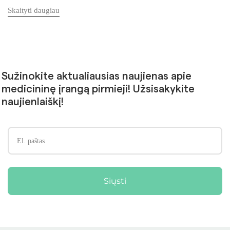
Skaityti daugiau
Sužinokite aktualiausias naujienas apie
medicininę įrangą pirmieji! Užsisakykite
naujienlaiškį!
Siųsti