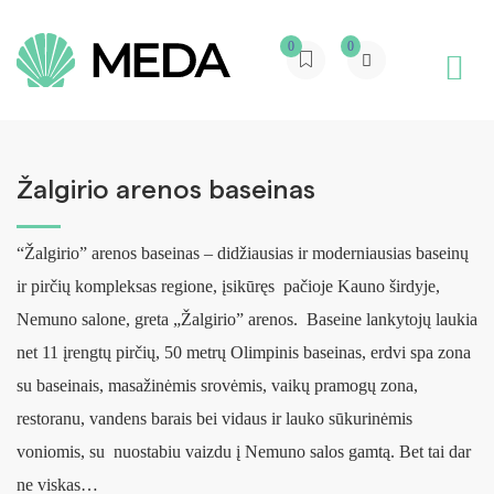
0
0
Žalgirio arenos baseinas
“Žalgirio” arenos baseinas – didžiausias ir moderniausias baseinų
ir pirčių kompleksas regione, įsikūręs pačioje Kauno širdyje,
Nemuno salone, greta „Žalgirio” arenos. Baseine lankytojų laukia
net 11 įrengtų pirčių, 50 metrų Olimpinis baseinas, erdvi spa zona
su baseinais, masažinėmis srovėmis, vaikų pramogų zona,
restoranu, vandens barais bei vidaus ir lauko sūkurinėmis
voniomis, su nuostabiu vaizdu į Nemuno salos gamtą. Bet tai dar
ne viskas…