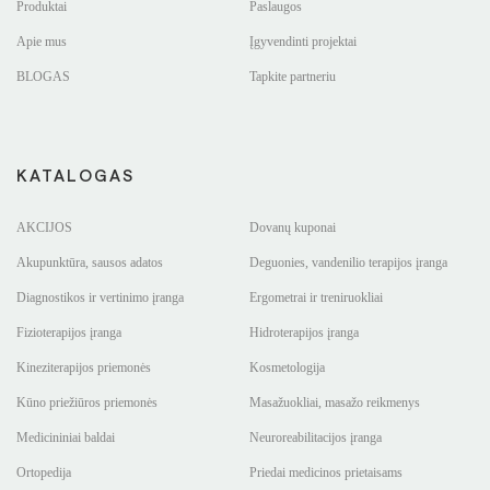
Produktai
Paslaugos
Apie mus
Įgyvendinti projektai
BLOGAS
Tapkite partneriu
KATALOGAS
AKCIJOS
Dovanų kuponai
Akupunktūra, sausos adatos
Deguonies, vandenilio terapijos įranga
Diagnostikos ir vertinimo įranga
Ergometrai ir treniruokliai
Fizioterapijos įranga
Hidroterapijos įranga
Kineziterapijos priemonės
Kosmetologija
Kūno priežiūros priemonės
Masažuokliai, masažo reikmenys
Medicininiai baldai
Neuroreabilitacijos įranga
Ortopedija
Priedai medicinos prietaisams