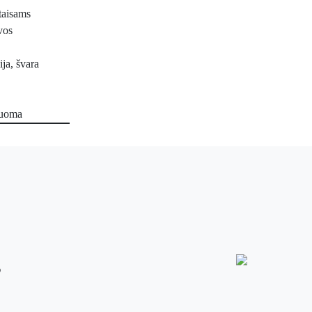
taisams
vos
ija, švara
nuoma
s