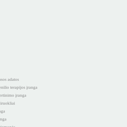
sos adatos
ilio terapijos įranga
ertinimo įranga
iruokliai
anga
anga