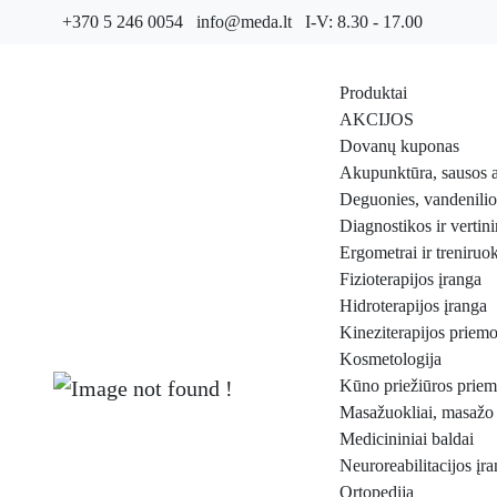
+370 5 246 0054
info@meda.lt
I-V: 8.30 - 17.00
Produktai
AKCIJOS
Dovanų kuponas
Akupunktūra, sausos 
Deguonies, vandenilio 
Diagnostikos ir vertin
Ergometrai ir treniruok
Fizioterapijos įranga
Hidroterapijos įranga
Kineziterapijos priem
Kosmetologija
Kūno priežiūros prie
Masažuokliai, masažo
Medicininiai baldai
Neuroreabilitacijos įr
Ortopedija