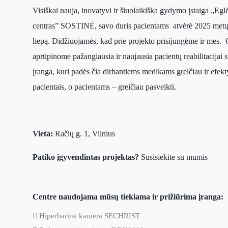
Visiškai nauja, inovatyvi ir šiuolaikiška gydymo įstaiga „Eglės
centras” SOSTINĖ, savo duris pacientams atvėrė 2025 met
liepą. Didžiuojamės, kad prie projekto prisijungėme ir mes. 
aprūpinome pažangiausia ir naujausia pacientų reabilitacijai 
įranga, kuri padės čia dirbantiems medikams greičiau ir efekt
pacientais, o pacientams – greičiau pasveikti.
Vieta:
Račių g. 1, Vilnius
Patiko įgyvendintas projektas?
Susisiekite su mumis
Centre naudojama mūsų tiekiama ir prižiūrima įranga:
 Hiperbarinė kamera SECHRIST