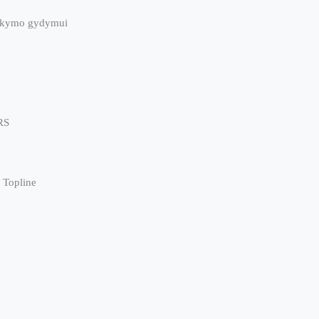
laikymo gydymui
RS
 Topline