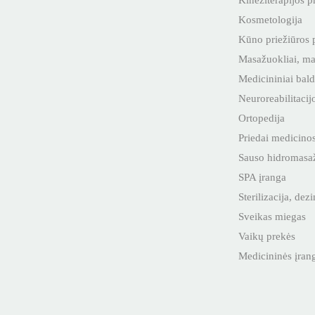
Kineziterapijos 
Kosmetologija
Kūno priežiūros
Masažuokliai, m
Medicininiai bald
Neuroreabilitacij
Ortopedija
Priedai medicinos
Sauso hidromasa
SPA įranga
Sterilizacija, dez
Sveikas miegas
Vaikų prekės
Medicininės įra