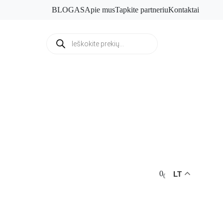
BLOGAS
Apie mus
Tapkite partneriu
Kontaktai
Products
search
0
LT
0