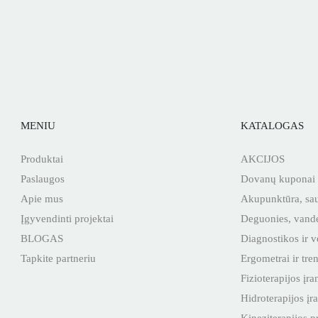
MENIU
KATALOGAS
Produktai
AKCIJOS
Paslaugos
Dovanų kuponai
Apie mus
Akupunktūra, sau
Įgyvendinti projektai
Deguonies, vanden
BLOGAS
Diagnostikos ir v
Tapkite partneriu
Ergometrai ir tren
Fizioterapijos įr
Hidroterapijos įr