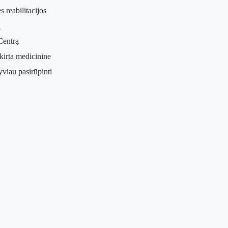
 reabilitacijos
ų
Centrą
skirta medicinine
yviau pasirūpinti