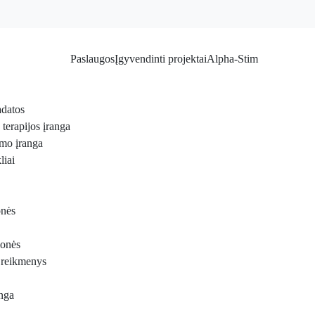
Paslaugos
Įgyvendinti projektai
Alpha-Stim
adatos
terapijos įranga
imo įranga
liai
onės
monės
 reikmenys
anga