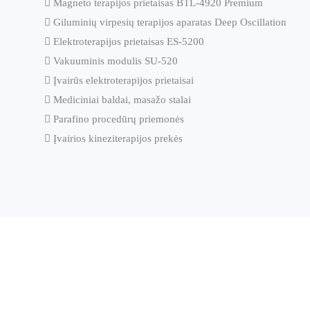
 Magneto terapijos prietaisas BTL-4920 Premium
 Giluminių virpesių terapijos aparatas Deep Oscillation
 Elektroterapijos prietaisas ES-5200
 Vakuuminis modulis SU-520
 Įvairūs elektroterapijos prietaisai
 Mediciniai baldai, masažo stalai
 Parafino procedūrų priemonės
 Įvairios kineziterapijos prekės