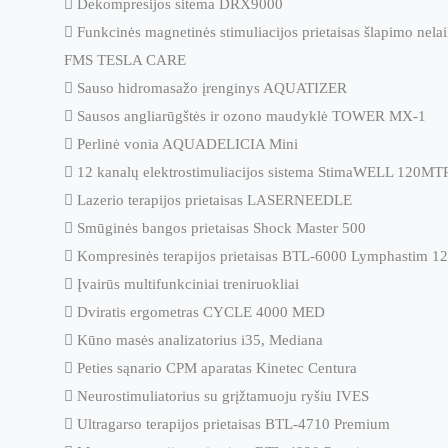
 Dekompresijos sitema DRX9000
 Funkcinės magnetinės stimuliacijos prietaisas šlapimo ne
FMS TESLA CARE
 Sauso hidromasažo įrenginys AQUATIZER
 Sausos angliarūgštės ir ozono maudyklė TOWER MX-1
 Perlinė vonia AQUADELICIA Mini
 12 kanalų elektrostimuliacijos sistema StimaWELL 120MT
 Lazerio terapijos prietaisas LASERNEEDLE
 Smūginės bangos prietaisas Shock Master 500
 Kompresinės terapijos prietaisas BTL-6000 Lymphastim 12
 Įvairūs multifunkciniai treniruokliai
 Dviratis ergometras CYCLE 4000 MED
 Kūno masės analizatorius i35, Mediana
 Peties sąnario CPM aparatas Kinetec Centura
 Neurostimuliatorius su grįžtamuoju ryšiu IVES
 Ultragarso terapijos prietaisas BTL-4710 Premium