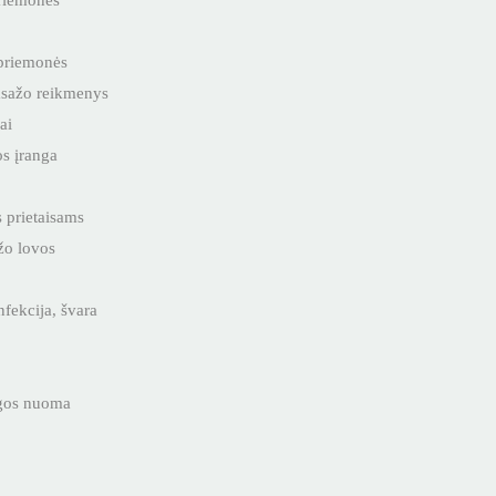
priemonės
 priemonės
asažo reikmenys
ai
os įranga
 prietaisams
žo lovos
infekcija, švara
ngos nuoma