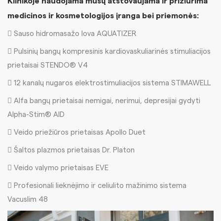
Klinikoje naudojama mūsų atstovaujama ir prižiūrima
medicinos ir kosmetologijos įranga bei priemonės:
 Sauso hidromasažo lova AQUATIZER
 Pulsinių bangų kompresinis kardiovaskuliarinės stimuliacijos
prietaisai STENDO® V4
 12 kanalų nugaros elektrostimuliacijos sistema STIMAWELL
 Alfa bangų prietaisai nemigai, nerimui, depresijai gydyti
Alpha-Stim® AID
 Veido priežiūros prietaisas Apollo Duet
 Šaltos plazmos prietaisas Dr. Platon
 Veido valymo prietaisas EVE
 Profesionali lieknėjimo ir celiulito mažinimo sistema
Vacuslim 48