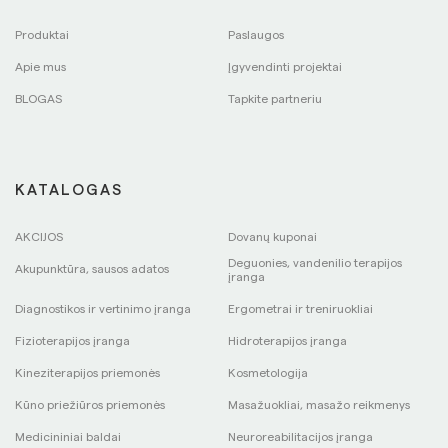
Produktai
Paslaugos
Apie mus
Įgyvendinti projektai
BLOGAS
Tapkite partneriu
KATALOGAS
AKCIJOS
Dovanų kuponai
Deguonies, vandenilio terapijos
Akupunktūra, sausos adatos
įranga
Diagnostikos ir vertinimo įranga
Ergometrai ir treniruokliai
Fizioterapijos įranga
Hidroterapijos įranga
Kineziterapijos priemonės
Kosmetologija
Kūno priežiūros priemonės
Masažuokliai, masažo reikmenys
Medicininiai baldai
Neuroreabilitacijos įranga