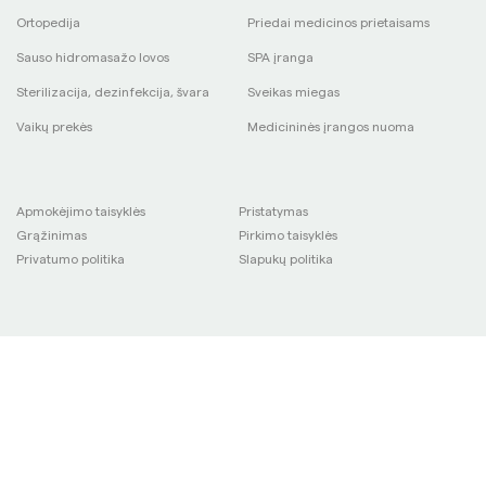
Ortopedija
Priedai medicinos prietaisams
Sauso hidromasažo lovos
SPA įranga
Sterilizacija, dezinfekcija, švara
Sveikas miegas
Vaikų prekės
Medicininės įrangos nuoma
Apmokėjimo taisyklės
Pristatymas
Grąžinimas
Pirkimo taisyklės
Privatumo politika
Slapukų politika