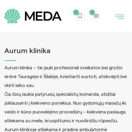
0
0
Aurum klinika
Aurum klinika – tai jauki profesionali sveikatos bei grožio
erdvė Tauragėje ir Šilalėje, kviečianti sustoti, atsikvėpti bei
skirti laiko sau.
Čia Jūsų laukia patyrusių specialistų komanda, atidžiai
įsiklausanti į kiekvieno poreikius. Nuo gydomųjų masažų iki
veido ir kūno puoselėjimo procedūrų – kiekviena paslauga
atliekama su meile, kruopštumu ir nuoširdžiu rūpesčiu.
Aurum klinikoje atliekama ir pradinė ambulatorinė