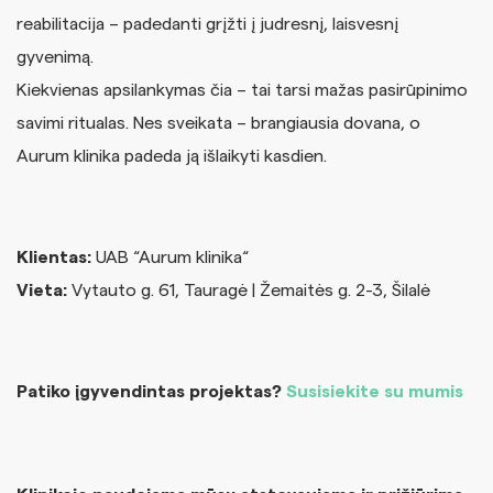
reabilitacija – padedanti grįžti į judresnį, laisvesnį
gyvenimą.
Kiekvienas apsilankymas čia – tai tarsi mažas pasirūpinimo
savimi ritualas. Nes sveikata – brangiausia dovana, o
Aurum klinika padeda ją išlaikyti kasdien.
Klientas:
UAB “Aurum klinika“
Vieta:
Vytauto g. 61, Tauragė | Žemaitės g. 2-3, Šilalė
Patiko įgyvendintas projektas?
Susisiekite su mumis