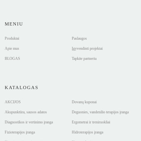
MENIU
Produktai
Paslaugos
Apie mus
Įgyvendinti projektai
BLOGAS
Tapkite partneriu
KATALOGAS
AKCIJOS
Dovanų kuponai
Akupunktūra, sausos adatos
Deguonies, vandenilio terapijos įranga
Diagnostikos ir vertinimo įranga
Ergometrai ir treniruokliai
Fizioterapijos įranga
Hidroterapijos įranga