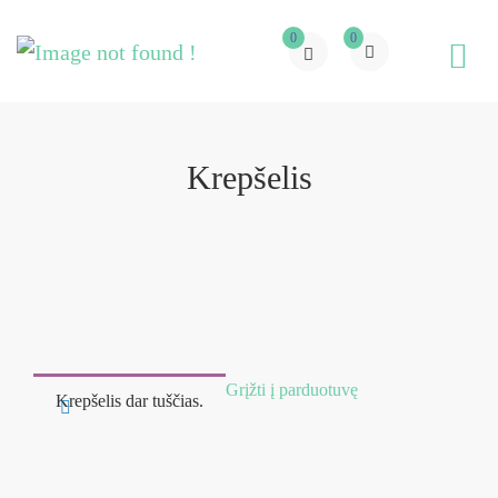
0
0
Krepšelis
Grįžti į parduotuvę
Krepšelis dar tuščias.