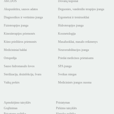
AKCIJOS
Dovanų kuponai
Akupunktūra, sausos adatos
Deguonies, vandenilio terapijos įranga
Diagnostikos ir vertinimo įranga
Ergometrai ir treniruokliai
Fizioterapijos įranga
Hidroterapijos įranga
Kineziterapijos priemonės
Kosmetologija
Kūno priežiūros priemonės
Masažuokliai, masažo reikmenys
Medicininiai baldai
Neuroreabilitacijos įranga
Ortopedija
Priedai medicinos prietaisams
Sauso hidromasažo lovos
SPA įranga
Sterilizacija, dezinfekcija, švara
Sveikas miegas
Vaikų prekės
Medicininės įrangos nuoma
Apmokėjimo taisyklės
Pristatymas
Grąžinimas
Pirkimo taisyklės
Privatumo politika
Slapukų politika