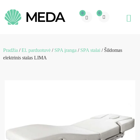
0
0
Pradžia
/
El. parduotuvė
/
SPA įranga
/
SPA stalai
/ Šildomas
elektrinis stalas LIMA