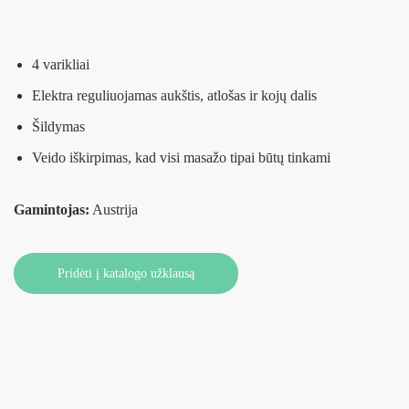
4 varikliai
Elektra reguliuojamas aukštis, atlošas ir kojų dalis
Šildymas
Veido iškirpimas, kad visi masažo tipai būtų tinkami
Gamintojas:
Austrija
Pridėti į katalogo užklausą