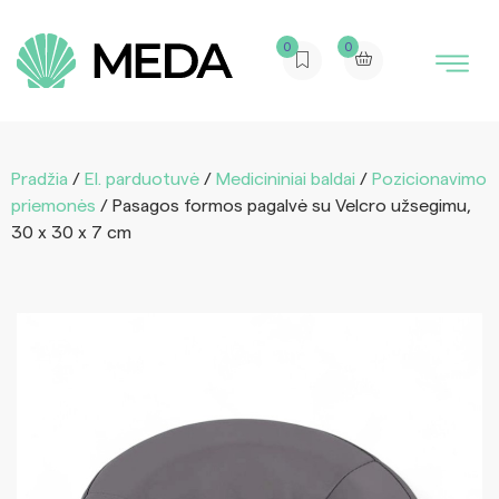
0
0
Pradžia
/
El. parduotuvė
/
Medicininiai baldai
/
Pozicionavimo
priemonės
/ Pasagos formos pagalvė su Velcro užsegimu,
30 x 30 x 7 cm