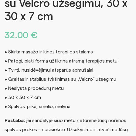
su Velcro užsegimu, 30 x
30 x 7 cm
32.00
€
• Skirta masažo ir kineziterapijos stalams
• Patogi, plati forma užtikrina atramą terapijos metu
• Tvirti, nusidėvėjimui atsparūs apmušalai
• Greitas ir stabilus tvirtinimas su „Velcro“ užsegimu
• Neslysta procedūrų metu
• 30 x 30 x 7 cm
• Spalvos: pilka, smėlio, mėlyna
Pastaba:
jei sandėlyje šiuo metu neturime Jūsų norimos
spalvos prekės – susisiekite. Užsakysime ir atvešime Jūsų