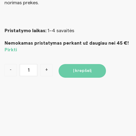
norimas prekes.
Pristatymo laikas:
1–4 savaitės
Nemokamas pristatymas perkant už daugiau nei 45 €!
Pirkti
-
+
Į krepšelį