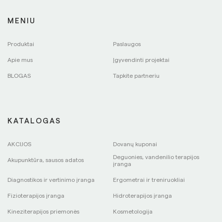
MENIU
Produktai
Paslaugos
Apie mus
Įgyvendinti projektai
BLOGAS
Tapkite partneriu
KATALOGAS
AKCIJOS
Dovanų kuponai
Deguonies, vandenilio terapijos
Akupunktūra, sausos adatos
įranga
Diagnostikos ir vertinimo įranga
Ergometrai ir treniruokliai
Fizioterapijos įranga
Hidroterapijos įranga
Kineziterapijos priemonės
Kosmetologija