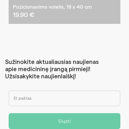
Pozicionavimo volelis, 18 x 40 cm
19.90
€
Sužinokite aktualiausias naujienas
apie medicininę įrangą pirmieji!
Užsisakykite naujienlaiškį!
Siųsti