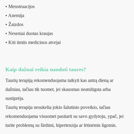
• Menstruacijos
• Anemija
• Žaizdos
• Neseniai duotas kraujas
• Kiti ūmūs medicinos atvejai
Kaip dažnai reikia naudoti taures?
Taurių terapiją rekomenduojama taikyti kas antrą dieną ar
dažniau, tačiau tik tuomet, jei skausmas neatslūgsta arba
sustiprėja.
Taurių terapija nesukelia jokio šalutinio poveikio, tačiau
rekomenduojama visuomet pasitarti su savo gydytoju, ypač, jei
turite problemų su širdimi, hipertenzija ar lėtinėmis ligomis.