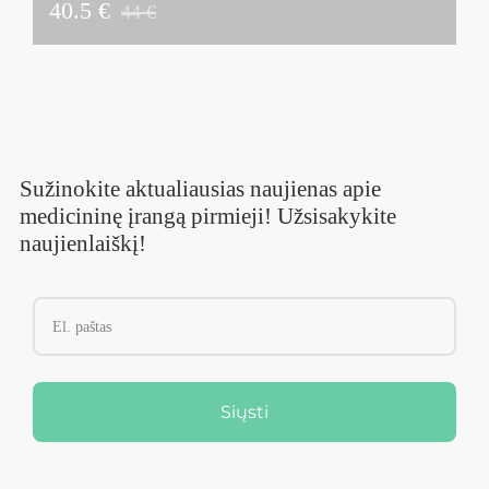
40.5 €
44 €
Sužinokite aktualiausias naujienas apie
medicininę įrangą pirmieji! Užsisakykite
naujienlaiškį!
Siųsti