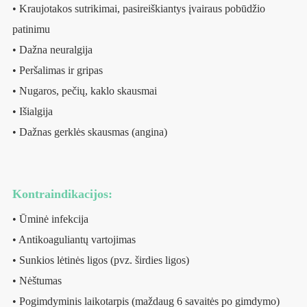
• Kraujotakos sutrikimai, pasireiškiantys įvairaus pobūdžio
patinimu
• Dažna neuralgija
• Peršalimas ir gripas
• Nugaros, pečių, kaklo skausmai
• Išialgija
• Dažnas gerklės skausmas (angina)
Kontraindikacijos:
• Ūminė infekcija
• Antikoaguliantų vartojimas
• Sunkios lėtinės ligos (pvz. širdies ligos)
• Nėštumas
• Pogimdyminis laikotarpis (maždaug 6 savaitės po gimdymo)