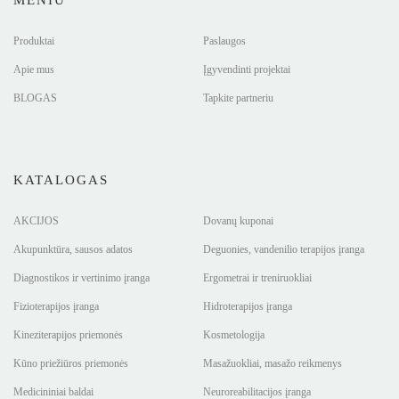
Produktai
Paslaugos
Apie mus
Įgyvendinti projektai
BLOGAS
Tapkite partneriu
KATALOGAS
AKCIJOS
Dovanų kuponai
Akupunktūra, sausos adatos
Deguonies, vandenilio terapijos įranga
Diagnostikos ir vertinimo įranga
Ergometrai ir treniruokliai
Fizioterapijos įranga
Hidroterapijos įranga
Kineziterapijos priemonės
Kosmetologija
Kūno priežiūros priemonės
Masažuokliai, masažo reikmenys
Medicininiai baldai
Neuroreabilitacijos įranga