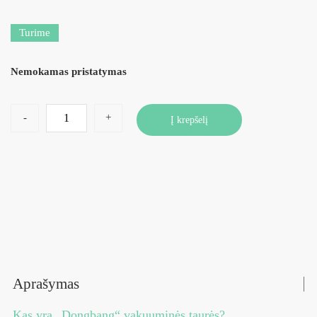
Turime
Nemokamas pristatymas
-
+
Į krepšelį
Aprašymas
Kas yra „Dongbang“ vakuuminės taurės?