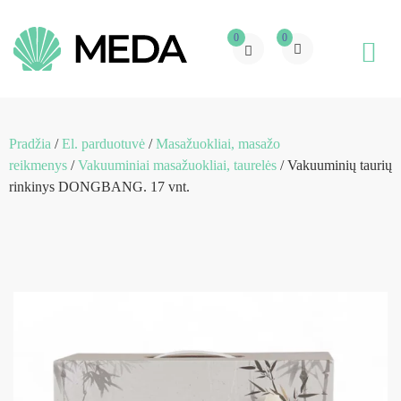
0
0
Pradžia
/
El. parduotuvė
/
Masažuokliai, masažo
reikmenys
/
Vakuuminiai masažuokliai, taurelės
/ Vakuuminių taurių
rinkinys DONGBANG. 17 vnt.