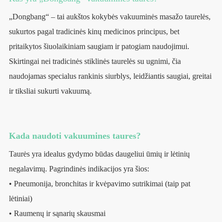
„Dongbang“ – tai aukštos kokybės vakuuminės masažo taurelės,
sukurtos pagal tradicinės kinų medicinos principus, bet
pritaikytos šiuolaikiniam saugiam ir patogiam naudojimui.
Skirtingai nei tradicinės stiklinės taurelės su ugnimi, čia
naudojamas specialus rankinis siurblys, leidžiantis saugiai, greitai
ir tiksliai sukurti vakuumą.
Kada naudoti vakuumines taures?
Taurės yra idealus gydymo būdas daugeliui ūmių ir lėtinių
negalavimų. Pagrindinės indikacijos yra šios:
• Pneumonija, bronchitas ir kvėpavimo sutrikimai (taip pat
lėtiniai)
• Raumenų ir sąnarių skausmai